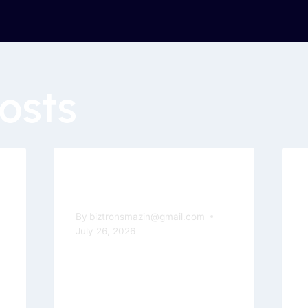
osts
Z
The Wizard Of Oz Slot
Machine By Wms
t
By
biztronsmazin@gmail.com
July 26, 2026