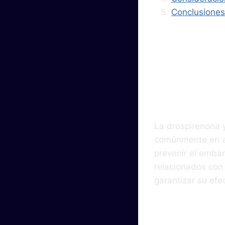
Conclusiones
Intr
La drospirenona y
comúnmente en a
prevenir el embar
relacionados con
garantizar su efe