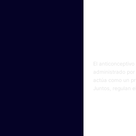
Comp
Med
El anticonceptivo
administrado por 
actúa como un pro
Juntos, regulan el
Dosi