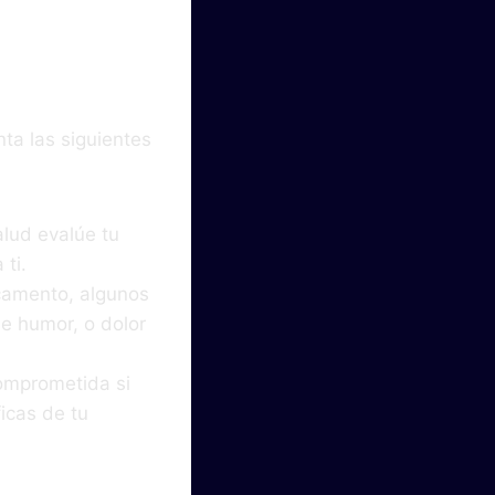
ta las siguientes
alud evalúe tu
ti.
camento, algunos
e humor, o dolor
comprometida si
ficas de tu