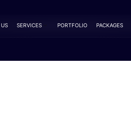
 US
SERVICES
PORTFOLIO
PACKAGES
ificación De
spirenona Y