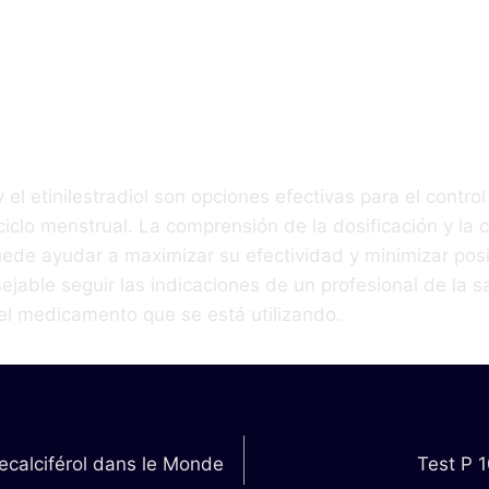
lusiones
el etinilestradiol son opciones efectivas para el control
 ciclo menstrual. La comprensión de la dosificación y la 
ede ayudar a maximizar su efectividad y minimizar posi
jable seguir las indicaciones de un profesional de la s
el medicamento que se está utilizando.
ecalciférol dans le Monde
Test P 