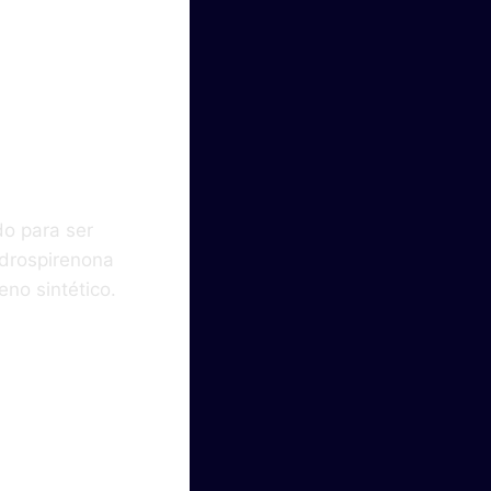
do para ser
 drospirenona
eno sintético.