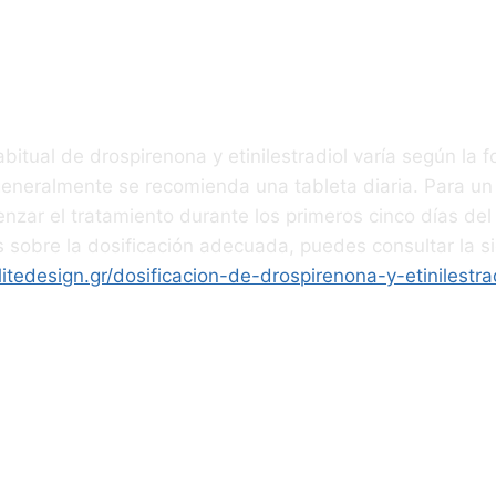
omendada
abitual de drospirenona y etinilestradiol varía según la 
generalmente se recomienda una tableta diaria. Para un i
zar el tratamiento durante los primeros cinco días del 
 sobre la dosificación adecuada, puedes consultar la si
elitedesign.gr/dosificacion-de-drospirenona-y-etinilestra
ideraciones