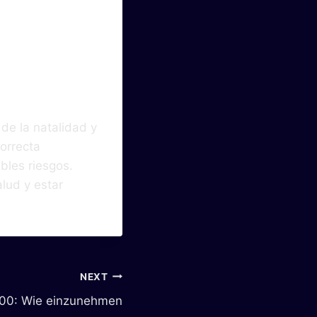
 de la natalidad y
correcta
bles riesgos.
alud y estar
NEXT
100: Wie einzunehmen