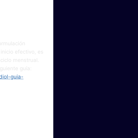
formulación
nicio efectivo, es
ciclo menstrual.
guiente guía:
diol-guia-