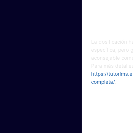
Rec
La dosificación h
específica, pero 
aconsejable comen
Para más detalles
https://tutorlms.
completa/
.
Cons