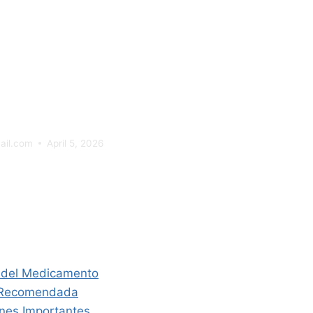
ilestradiol: 
pleta
ail.com
April 5, 2026
ce De Contenido
 del Medicamento
n Recomendada
nes Importantes