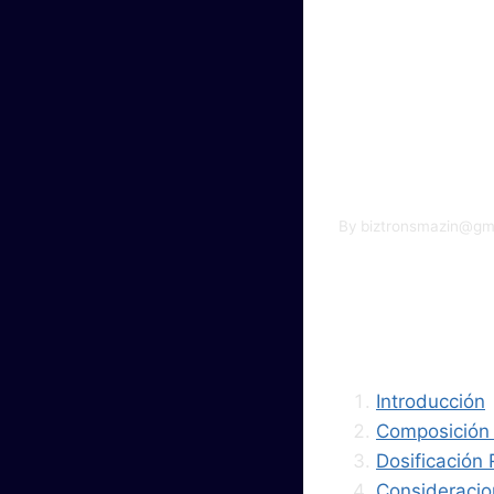
Etin
Com
By
biztronsmazin@gm
Índi
Introducción
Composición
Dosificació
Consideracio