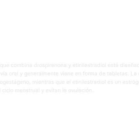
osición Del
icamento
 que combina drospirenona y etinilestradiol está diseña
vía oral y generalmente viene en forma de tabletas. La
gestágeno, mientras que el etinilestradiol es un estróg
 ciclo menstrual y evitan la ovulación.
ficación