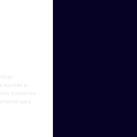
ilizan
s ayudan a
rtos trastornos
damental para