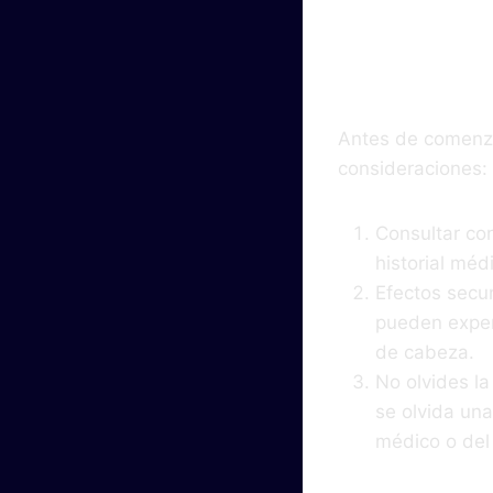
Impo
Antes de comenza
consideraciones:
Consultar co
historial méd
Efectos secu
pueden exper
de cabeza.
No olvides la
se olvida una
médico o del