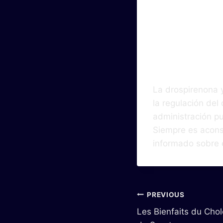
Conc
La drospirenona y 
la regulación del
administración pu
Siempre es aconse
informado sobre 
PREVIOUS
Les Bienfaits du Chol