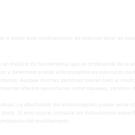
rtantes
r a tomar este medicamento, es esencial tener en cuen
n un médico: Es fundamental que un profesional de la s
ico y determine si este anticonceptivo es adecuado para 
ndarios: Aunque muchas personas toleran bien el medi
imentar efectos secundarios como náuseas, cambios d
 dosis: La efectividad del anticonceptivo puede verse 
 dosis. Si esto ocurre, consulta las instrucciones especí
 prospecto del medicamento.