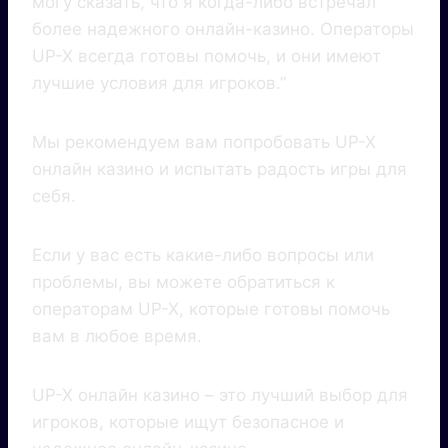
могу сказать, что я когда-либо встречал
более надежного онлайн-казино. Операторы
UP-X всегда готовы помочь, и они имеют
лучшие условия для игроков.”
Мы рекомендуем вам попробовать UP-X
онлайн казино и испытать радость игры для
себя.
Если у вас есть какие-либо вопросы или
проблемы, вы можете обратиться к
операторам UP-X, которые готовы помочь
вам в любое время.
UP-X онлайн казино – это лучший выбор для
игроков, которые ищут безопасное и