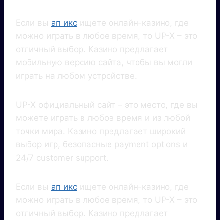
Если вы
ап икс
ищете онлайн-казино, где
можно играть в любое время, то UP-X – это
отличный выбор. Казино предлагает
мобильную версию сайта, чтобы вы могли
играть на любом устройстве.
UP-X официальный сайт – это место, где вы
можете играть в любое время и из любой
точки мира. Казино предлагает широкий
выбор игр, безопасные payment options и
24/7 customer support.
Если вы
ап икс
ищете онлайн-казино, где
можно играть в любое время, то UP-X – это
отличный выбор. Казино предлагает