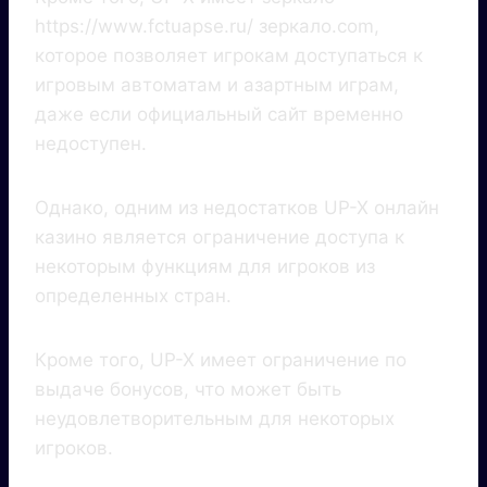
https://www.fctuapse.ru/ зеркало.com,
которое позволяет игрокам доступаться к
игровым автоматам и азартным играм,
даже если официальный сайт временно
недоступен.
Однако, одним из недостатков UP-X онлайн
казино является ограничение доступа к
некоторым функциям для игроков из
определенных стран.
Кроме того, UP-X имеет ограничение по
выдаче бонусов, что может быть
неудовлетворительным для некоторых
игроков.