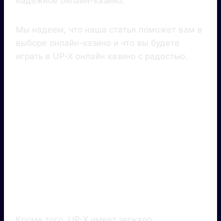
надежное онлайн-казино.
Мы надеем, что наша статья поможет вам в
выборе онлайн-казино и что вы будете
играть в UP-X онлайн казино с радостью.
Преимущества
И Недостатки
UP-X Онлайн
Казино
Кроме того, UP-X имеет зеркало