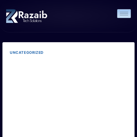
UNCATEGORIZED
UP-X Онлайн
Казино
Отзывы
Игроков.2892