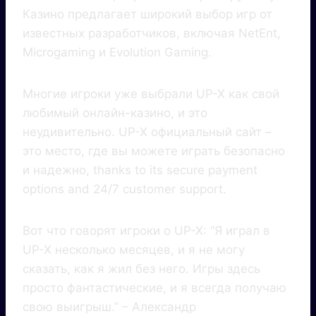
Казино предлагает широкий выбор игр от
известных разработчиков, включая NetEnt,
Microgaming и Evolution Gaming.
Многие игроки уже выбрали UP-X как свой
любимый онлайн-казино, и это
неудивительно. UP-X официальный сайт –
это место, где вы можете играть безопасно
и надежно, thanks to its secure payment
options and 24/7 customer support.
Вот что говорят игроки о UP-X: “Я играл в
UP-X несколько месяцев, и я не могу
сказать, как я жил без него. Игры здесь
просто фантастические, и я всегда получаю
свою выигрыш.” – Александр