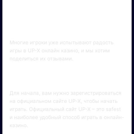
Отзывы
Игроков
Многие игроки уже испытывают радость
игры в UP-X онлайн казино, и мы хотим
поделиться их отзывами.
Официальный Сайт UP-X
Для начала, вам нужно зарегистрироваться
на официальном сайте UP-X, чтобы начать
играть. Официальный сайт UP-X – это safest
и наиболее удобный способ играть в онлайн-
казино.