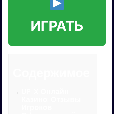
ИГРАТЬ
Содержимое
UP-X Онлайн
Казино: Отзывы
Игроков