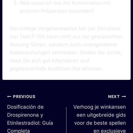
Was muss ich bei der Kombination mit
anderen Präparaten beachten?
Die richtige Vorgehensweise bei der Einnahme
von Test P 100 kann nicht nur zur gewünschten
Wirkung führen, sondern auch unangenehme
Nebenwirkungen vermeiden. Stellen Sie sicher,
dass Sie sich gut informieren und
gegebenenfalls ärztlichen Rat einholen.
PREVIOUS
NEXT
Dosificación de
Verhoog je winkansen
Drospirenona y
een uitgebreide gids
Etinilestradiol: Guía
voor de beste spellen
Completa
en exclusieve