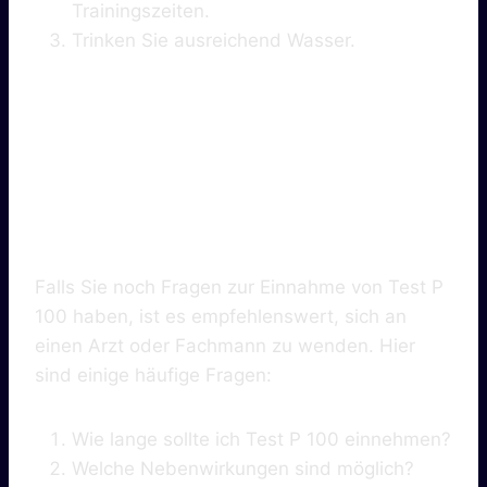
Trainingszeiten.
Trinken Sie ausreichend Wasser.
5. Häufige Fragen
Zur Anwendung
Falls Sie noch Fragen zur Einnahme von Test P
100 haben, ist es empfehlenswert, sich an
einen Arzt oder Fachmann zu wenden. Hier
sind einige häufige Fragen:
Wie lange sollte ich Test P 100 einnehmen?
Welche Nebenwirkungen sind möglich?