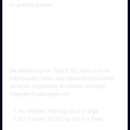
eingesetzt werden.
2. Die Richtige
Dosierung
Die Dosierung von Test P 100 kann je nach
individuellen Zielen und Gesundheitszustand
variieren. Allgemeine Richtlinien schlagen
folgende Dosierungen vor:
Für Männer: 100 mg alle 2-3 Tage.
Für Frauen: 25-50 mg alle 3-4 Tage.