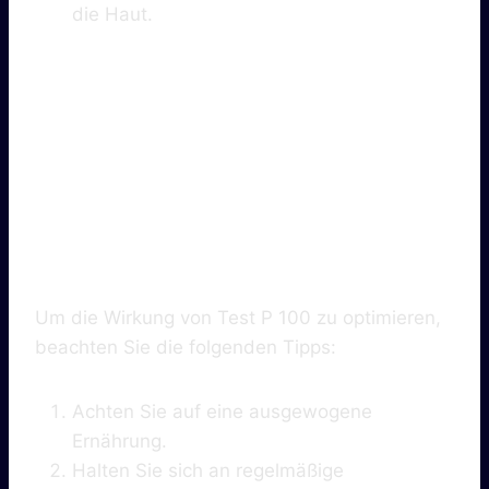
die Haut.
4. Tipps Zur
Verbesserung
Der Wirkung
Um die Wirkung von Test P 100 zu optimieren,
beachten Sie die folgenden Tipps:
Achten Sie auf eine ausgewogene
Ernährung.
Halten Sie sich an regelmäßige