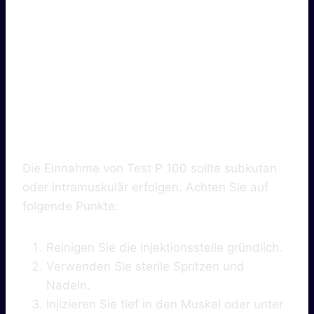
3.
Einnahmehinweis
E
Die Einnahme von Test P 100 sollte subkutan
oder intramuskulär erfolgen. Achten Sie auf
folgende Punkte:
Reinigen Sie die Injektionsstelle gründlich.
Verwenden Sie sterile Spritzen und
Nadeln.
Injizieren Sie tief in den Muskel oder unter