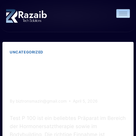
UNCATEGORIZED
Test P 100: Wie
Einzunehmen
By
biztronsmazin@gmail.com
April 5, 2026
Test P 100 ist ein beliebtes Präparat im Bereich
der Hormonersatztherapie sowie im
Bodybuilding. Die richtige Einnahme ist