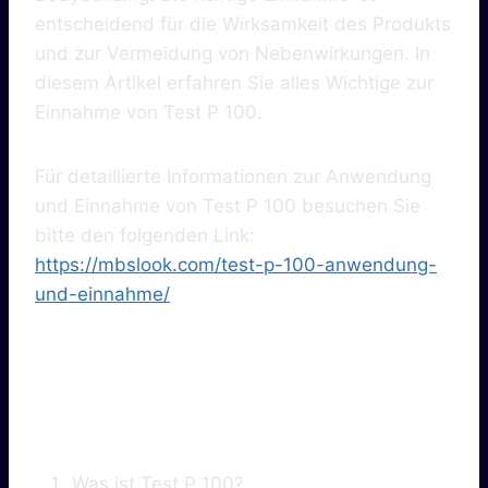
entscheidend für die Wirksamkeit des Produkts
und zur Vermeidung von Nebenwirkungen. In
diesem Artikel erfahren Sie alles Wichtige zur
Einnahme von Test P 100.
Für detaillierte Informationen zur Anwendung
und Einnahme von Test P 100 besuchen Sie
bitte den folgenden Link:
https://mbslook.com/test-p-100-anwendung-
und-einnahme/
Inhaltsverzeichnis
Was ist Test P 100?