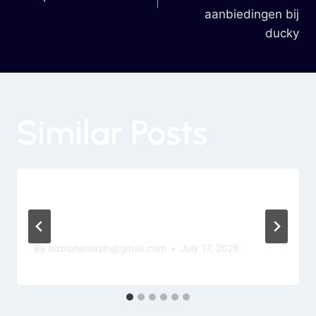
aanbiedingen bij
ducky
Similar Posts
Brick House Bonanza Gokkast Review
Betreffende Dem 19 Betaallijnen
Gokkast Online Pragmatic Play
By
biztronsmazin@gmail.com
July 17, 2026