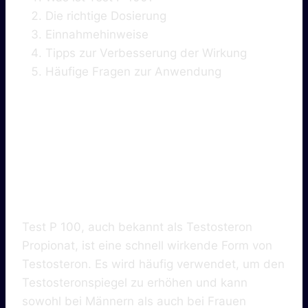
Die richtige Dosierung
Einnahmehinweise
Tipps zur Verbesserung der Wirkung
Häufige Fragen zur Anwendung
1. Was Ist Test P
100?
Test P 100, auch bekannt als Testosteron
Propionat, ist eine schnell wirkende Form von
Testosteron. Es wird häufig verwendet, um den
Testosteronspiegel zu erhöhen und kann
sowohl bei Männern als auch bei Frauen