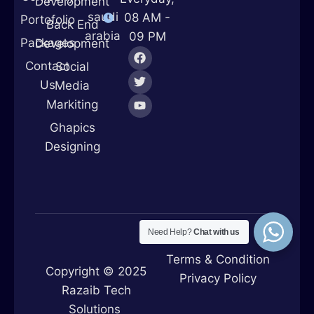
Development
saudi
08 AM -
Portofolio
Back End
arabia
09 PM
Packages
Development
Contact
Social
Us
Media
Markiting
Ghapics
Designing
Need Help?
Chat with us
Terms & Condition
Copyright © 2025
Privacy Policy
Razaib Tech
Solutions