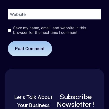
Website
Save my name, email, and website in this
browser for the next time I comment.
Subscribe
Let's Talk About
Newsletter !
Your Business