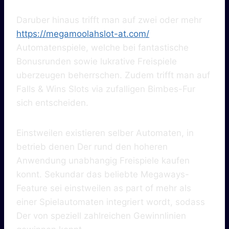
Daruber hinaus trifft man auf zwei oder mehr
https://megamoolahslot-at.com/
Automatenspiele, welche bei fantastische
Bonusrunden sowie lukrative Freispiele
uberzeugen beherrschen. Zudem trifft man auf
Falls & Wins Slots via zufalligen Bimbes-Fur
sich entscheiden.
Einstweilen existieren selber Automaten, in
betrieb denen Der rund den hoheren
Anwendung unabhangig Freispiele kaufen
konnt. Sekundar das beliebte Megaways-
Feature sei einstweilen as part of mehr als
einer Spielautomaten integriert wordt, sodass
Der von speziell zahlreichen Gewinnlinien