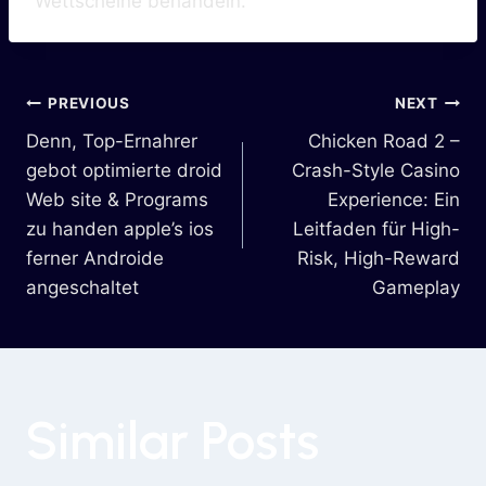
Wettscheine behandeln.
PREVIOUS
NEXT
Denn, Top-Ernahrer
Chicken Road 2 –
gebot optimierte droid
Crash-Style Casino
Web site & Programs
Experience: Ein
zu handen apple’s ios
Leitfaden für High-
ferner Androide
Risk, High-Reward
angeschaltet
Gameplay
Similar Posts