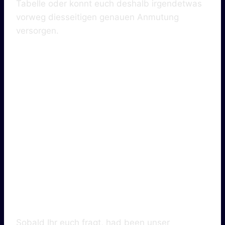
Tabelle oder konnt euch deshalb irgendetwas
vorweg diesseitigen genauen Anmutung
versorgen.
Unser Arten Von
Auffuhren Findet
Man Hinein
Erreichbar
Casinos
Sobald Ihr euch fragt, had been unser