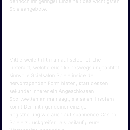
dennoch ihr geringer Einzelheit das wichtigsten
Spieleangebote.
Sportwetten
Mittlerweile trifft man auf selber etliche
Lieferant, welche euch keineswegs ungeachtet
sinnvolle Spielsalon Spiele inside der
hervorragenden Form bieten, statt dessen
sekundar innerer ein Angeschlossen
Sportwetten an man sagt, sie seien. Insofern
konnt Der mit irgendeiner einzigen
Registrierung wie auch auf spannende Casino
Spiele zuruckgreifen, als beilaufig eure