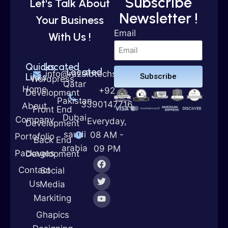
Subscribe
Let's Talk About
Newsletter !
Your Business
Email
With Us !
Quicks
Located
Located
info@razaibtechsolutions.com
Links
Subscribe
Wordpress
Qatar
Home
+92
Development
Pakistan
3390147716
About
Front End
Dubai
Company
Everyday,
Development
saudi
08 AM -
Portofolio
Back End
arabia
09 PM
Packages
Development
Contact
Social
Us
Media
Markiting
Ghapics