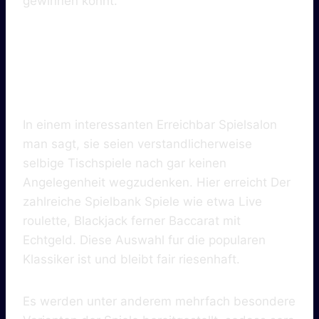
gewinnen konnt.
Tischspiele
In einem interessanten Erreichbar Spielsalon
man sagt, sie seien verstandlicherweise
selbige Tischspiele nach gar keinen
Angelegenheit wegzudenken. Hier erreicht Der
zahlreiche Spielbank Spiele wie etwa Live
roulette, Blackjack ferner Baccarat mit
Echtgeld. Diese Auswahl fur die popularen
Klassiker ist und bleibt fair riesenhaft.
Es werden unter anderem mehrfach besondere