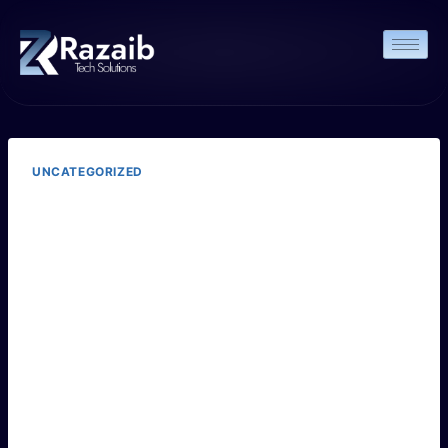
UNCATEGORIZED
Casino Spiele
Liste 2025 �
Verbunden
Spielsalon