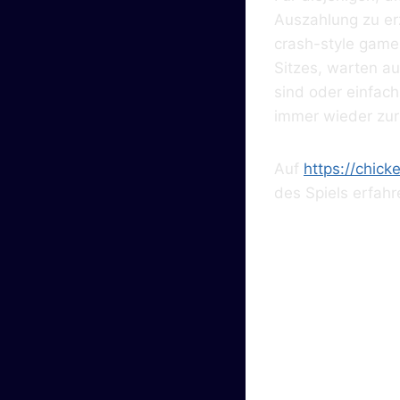
Auszahlung zu erz
crash-style gamep
Sitzes, warten a
sind oder einfach
immer wieder zur
Auf
https://chick
des Spiels erfahr
Vers
Gam