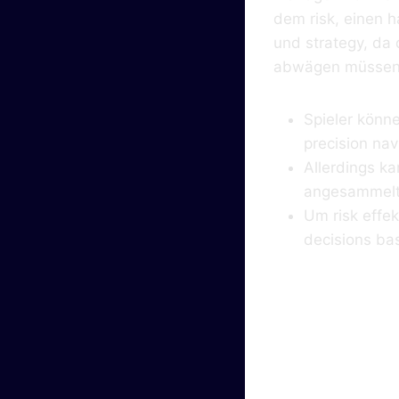
dem risk, einen h
und strategy, da 
abwägen müssen
Spieler könne
precision nav
Allerdings ka
angesammelte
Um risk effek
decisions ba
Die Ps
Game