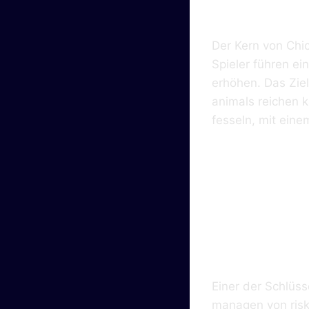
Der Kern von Chi
Spieler führen ei
erhöhen. Das Ziel
animals reichen k
fesseln, mit eine
Mome
Risik
Einer der Schlüs
managen von risk.