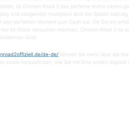
ielen, ist Chicken Road 2 das perfekte online casino g
lay und steigenden multipliers sind die Spieler ständi
uf den perfekten Moment zum Cash out. Ob Sie ein erfah
 nur Ihr Glück versuchen möchten, Chicken Road 2 ist ei
ückkehren lässt.
enroad2offiziell.de/de-de/
können Sie mehr über die fea
en sowie herausfinden, wie Sie mit Ihrer ersten deposit
tehen Der
eplay-Mechani