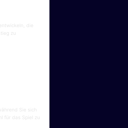
g
entwickeln, die
tieg zu
hlich
während Sie sich
l für das Spiel zu