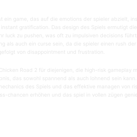
t ein game, das auf die emotions der spieler abzielt, i
instant gratification. Das design des Spiels ermutigt die 
r luck zu pushen, was oft zu impulsiven decisions führt
ng als auch ein curse sein, da die spieler einen rush de
efolgt von disappointment und frustration.
 Chicken Road 2 für diejenigen, die high-risk gameplay 
lebnis, das sowohl spannend als auch lohnend sein kann
mechanics des Spiels und das effektive managen von ri
ess-chancen erhöhen und das spiel in vollen zügen geni