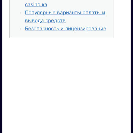
casino кз
Популярные варианты оплаты и
вывода средств
Безопасность и лицензирование
Жара
Пустыни И
Шанс На
Богатство: