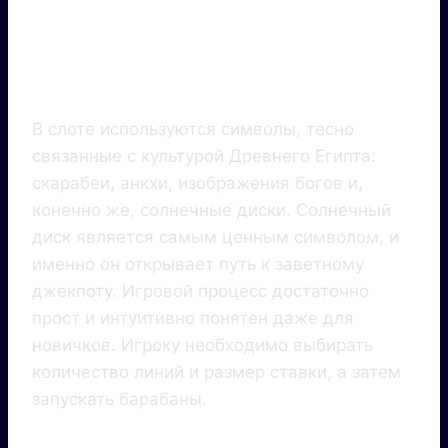
Игрового
Процесса
В слоте используются символы, тесно
связанные с культурой Древнего Египта:
скарабеи, анкхи, изображения богов и,
конечно же, солнечные диски. Солнечный
диск является самым ценным символом, и
именно он открывает путь к заветному
джекпоту. Игровой процесс достаточно
прост и интуитивно понятен даже для
новичков. Игроку необходимо выбирать
количество линий и размер ставки, а затем
запускать барабаны.