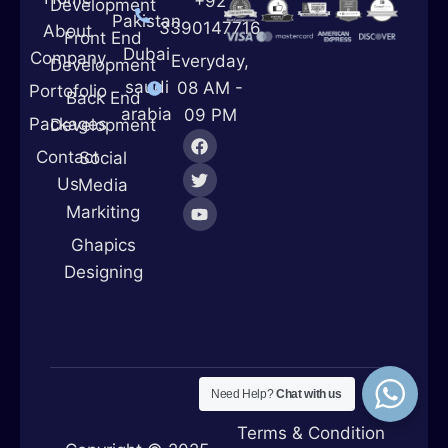
+92
Development
Pakistan
3390147716
About
Front End
Dubai
Company
Everyday,
Development
saudi
08 AM -
Portofolio
Back End
arabia
09 PM
Packages
Development
Contact
Social
Us
Media
Markiting
Ghapics
Designing
Need Help?
Chat with us
Terms & Condition