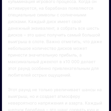
кульминация игрового процесса. Когда он
активируется, на барабанах появляются
специальные символы с солнечными
дисками. Каждый диск имеет свой
денежный эквивалент, а собрать все шесть
дисков – это шанс получить самый большой
выигрыш в слоте. Важно отметить, что даже
небольшое количество дисков может
принести значительную прибыль, а
максимальный джекпот в x10 000 делает
этот раунд особенно привлекательным для
любителей острых ощущений.
Этот раунд не только увеличивает шансы на
выигрыш, но и создает атмосферу
невероятного напряжения и азарта. Каждый
щелчок барабана – это шанс сорвать куш и