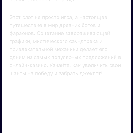
Этот слот не просто игра, а настоящее
путешествие в мир древних богов и
фараонов. Сочетание завораживающей
графики, мистического саундтрека и
привлекательной механики делает его
одним из самых популярных предложений в
онлайн-казино. Узнайте, как увеличить свои
шансы на победу и забрать джекпот!
Символика И
Особенности