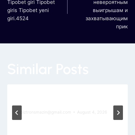
Tipobet giri Tipobet
невероятным
giris Tipobet yeni
выигрышам и
giri.4524
захватывающим
прик
Similar Posts
Intrusion Protection Program
Availability Next Denied
By
biztronsmazin@gmail.com
August 4, 2026