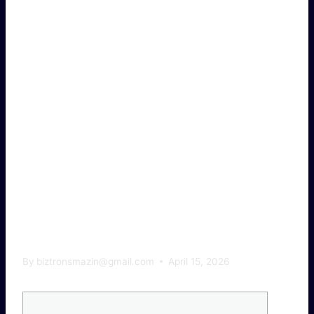
Готов Ли Ты
Сорвать Куш
X10 000 В
Olimp Casino
Кз, Собирая
Солнечны
By
biztronsmazin@gmail.com
April 15, 2026