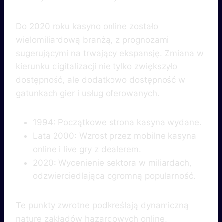
Do 2020 roku kasyno online zostało
wielomiliardową branżą, z prognozami
sugerującymi na trwający ekspansję. Zmiana w
kierunku digitalizacji nie tylko zwiększyło
dostępność, ale dodatkowo dostępność w
gatunkach gier i usług oferowanych.
1994: Początkowe strona kasyna wydane.
Lata 2000: Wzrost przez mobilne kasyna
online i live gry z dealerem.
2020: Wycenienie sektora w miliardach,
odzwierciedlająca ogromną popularność.
Te punkty zwrotne podkreślają dynamiczną
naturę zakładów hazardowych online,