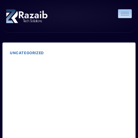
UNCATEGORIZED
Wzrost Kasyn
Internetowych:
Kompleksowy
Przewodnik