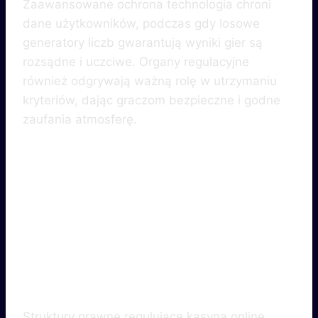
Zaawansowane ochrona technologia chroni
dane użytkowników, podczas gdy losowe
generatory liczb gwarantują wyniki gier są
rozsądne i uczciwe. Organy regulacyjne
również odgrywają ważną rolę w utrzymaniu
kryteriów, dając graczom bezpieczne i godne
zaufania atmosferę.
Czynniki Do
Rozważenia I
Prawo
Struktury prawne regulujące kasyna online