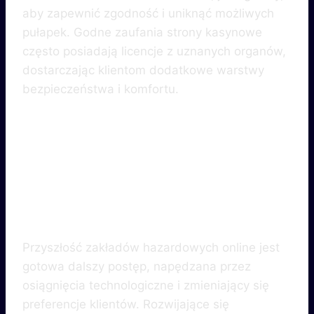
aby zapewnić zgodność i uniknąć możliwych
pułapek. Godne zaufania strony kasynowe
często posiadają licencje z uznanych organów,
dostarczając klientom dodatkowe warstwy
bezpieczeństwa i komfortu.
Przyszłość Kasyn
Online
Przyszłość zakładów hazardowych online jest
gotowa dalszy postęp, napędzana przez
osiągnięcia technologiczne i zmieniający się
preferencje klientów. Rozwijające się