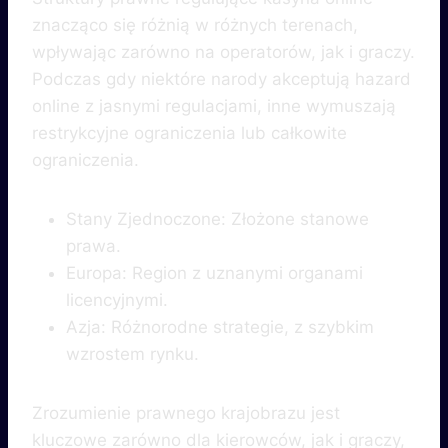
znacząco się różnią w różnych terenach,
wpływając zarówno na operatorów, jak i graczy.
Podczas gdy niektóre narody akceptują hazard
online z jasnymi regulacjami, inne wymuszają
restrykcyjne ograniczenia lub całkowite
ograniczenia.
Stany Zjednoczone: Złożone stanowe
prawa.
Europa: Region z uznanymi organami
licencyjnymi.
Azja: Różnorodne strategie, z szybkim
wzrostem rynku.
Zrozumienie prawnego krajobrazu jest
kluczowe zarówno dla kierowców, jak i graczy,