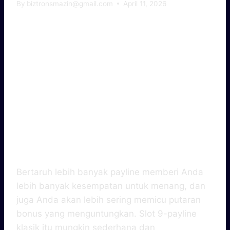
By
biztronsmazin@gmail.com
April 11, 2026
Waspada
Penipuan Judi
Online, Simak
Modusnya!
Bertaruh lebih banyak payline memberi Anda
lebih banyak kesempatan untuk menang, dan
juga Anda akan lebih sering memicu putaran
bonus yang menguntungkan. Slot 9-payline
klasik itu mungkin sederhana dan