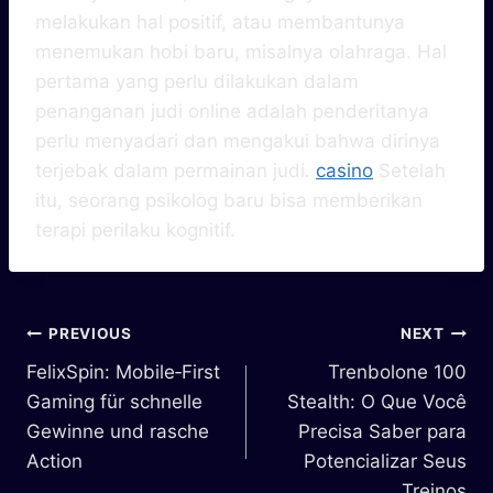
melakukan hal positif, atau membantunya
menemukan hobi baru, misalnya olahraga. Hal
pertama yang perlu dilakukan dalam
penanganan judi online adalah penderitanya
perlu menyadari dan mengakui bahwa dirinya
terjebak dalam permainan judi.
casino
Setelah
itu, seorang psikolog baru bisa memberikan
terapi perilaku kognitif.
PREVIOUS
NEXT
FelixSpin: Mobile‑First
Trenbolone 100
Gaming für schnelle
Stealth: O Que Você
Gewinne und rasche
Precisa Saber para
Action
Potencializar Seus
Treinos