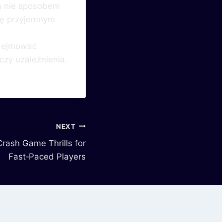
 a nie sposobem
się przyjemnym
odejmować
czy uzależnienia.
NEXT
rash Game Thrills for
Fast‑Paced Players