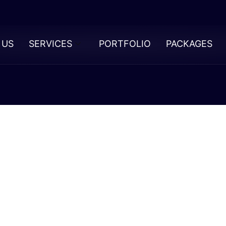
 US
SERVICES
PORTFOLIO
PACKAGES
aki Sposób
leźć Platfo