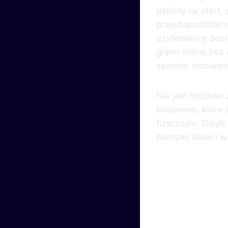
pakiety na start
prawdopodobieńst
użytkownicy dost
grami online bez
zawody, losowani
Nie jest możliwe
krupierem, które
fizycznym. Dzięk
bardziej bliski i 
Na J