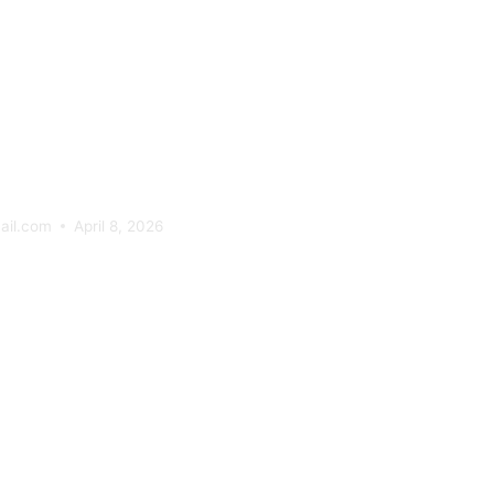
zardową
ine?
ail.com
April 8, 2026
aki Sposób
leźć Platfo