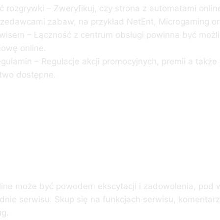
 rozgrywki – Zweryfikuj, czy strona z automatami onl
zedawcami zabaw, na przykład NetEnt, Microgaming or
rwisem – Łączność z centrum obsługi powinna być możliw
owę online.
egulamin – Regulacje akcji promocyjnych, premii a takż
atwo dostępne.
sumowanie
line może być powodem ekscytacji i zadowolenia, pod 
dnie serwisu. Skup się na funkcjach serwisu, komentar
ug.