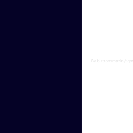
Ha
Onl
By
biztronsmazin@gm
W J
Zna