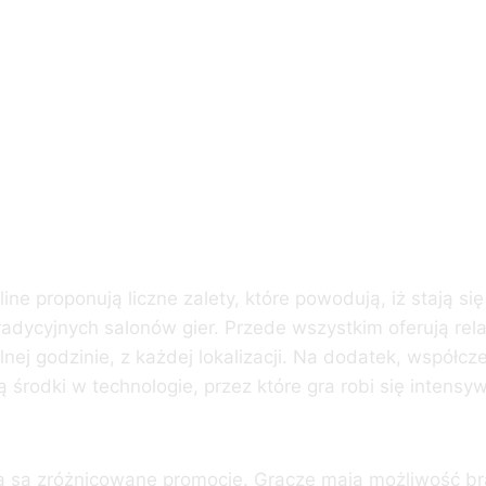
zego Dobrze Je
stniczyć W
rnetowym Kasyn
line proponują liczne zalety, które powodują, iż stają si
radycyjnych salonów gier. Przede wszystkim oferują rel
nej godzinie, z każdej lokalizacji. Na dodatek, współc
ą środki w technologie, przez które gra robi się intensy
ą są zróżnicowane promocje. Gracze mają możliwość b