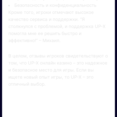
Безопасность и конфиденциальность
Кроме того, игроки отмечают высокое
качество сервиса и поддержки. “Я
столкнулся с проблемой, и поддержка UP-X
помогла мне ее решить быстро и
эффективно!” – Михаил.
В целом, отзывы игроков свидетельствуют о
том, что UP-X онлайн казино – это надежное
и безопасное место для игры. Если вы
ищете новый опыт игры, то UP-X – это
отличный выбор.
Преимущества