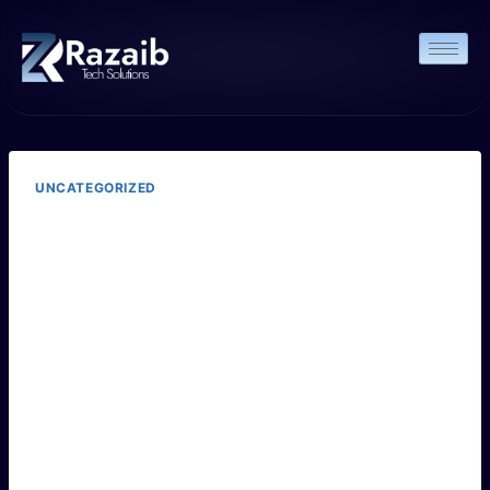
UNCATEGORIZED
UP-X Онлайн
Казино
Отзывы
Игроков.1644