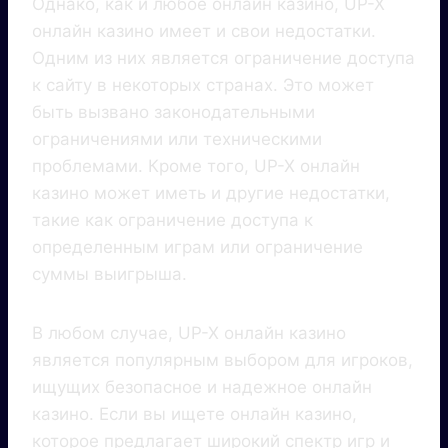
Однако, как и любое онлайн казино, UP-X
онлайн казино имеет и свои недостатки.
Одним из них является ограничение доступа
к сайту в некоторых странах. Это может
быть вызвано законодательными
ограничениями или техническими
проблемами. Кроме того, UP-X онлайн
казино может иметь и другие недостатки,
такие как ограничение доступа к
определенным играм или ограничение
суммы выигрыша.
В любом случае, UP-X онлайн казино
является популярным выбором для игроков,
ищущих безопасное и надежное онлайн
казино. Если вы ищете онлайн казино,
которое предлагает широкий спектр игр и