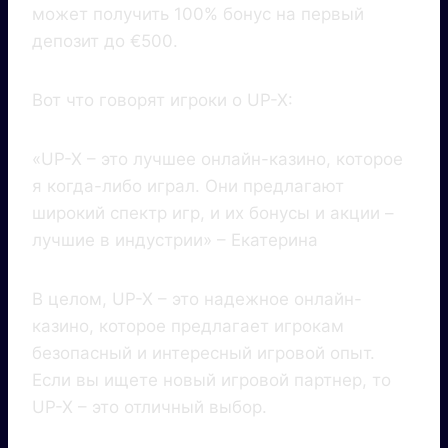
может получить 100% бонус на первый
депозит до €500.
Вот что говорят игроки о UP-X:
«UP-X – это лучшее онлайн-казино, которое
я когда-либо играл. Они предлагают
широкий спектр игр, и их бонусы и акции –
лучшие в индустрии» – Екатерина
В целом, UP-X – это надежное онлайн-
казино, которое предлагает игрокам
безопасный и интересный игровой опыт.
Если вы ищете новый игровой партнер, то
UP-X – это отличный выбор.