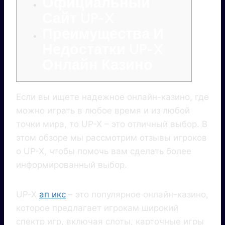
Официальный
Сайт UP-X
Преимущества И
Недостатки UP-X
Онлайн Казино
Если вы ищете надежное онлайн-казино, где
можно играть в любое время и из любой
точки мира, то UP-X – это отличный выбор. В
этом обзоре мы рассмотрим отзывы игроков
о UP-X, чтобы помочь вам сделать более
информированный выбор.
UP-X
ап икс
– это популярное онлайн-казино,
которое предлагает игрокам широкий
спектр игр, включая слоты, карточные игры