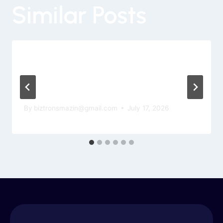
Similar Posts
Cool Good Fresh Fruit Madness
Position Game Play On The Internet
Mr Bet Casino Bonus Codes For Real
Currency
By
biztronsmazin@gmail.com
July 17, 2026