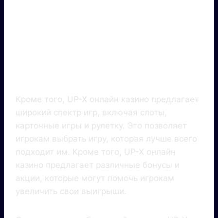
И Недостатки
UP-X Онлайн
Казино
Кроме того, UP-X онлайн казино предлагает
широкий спектр игр, включая слоты,
карточные игры и рулетку. Это позволяет
игрокам выбрать игру, которая лучше всего
подходит им. Кроме того, UP-X онлайн
казино предлагает различные бонусы и
акции, которые могут помочь игрокам
увеличить свои выигрыши.