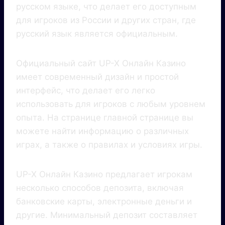
русском языке, что делает его доступным
для игроков из России и других стран, где
русский язык является официальным.
Официальный сайт UP-X Онлайн Казино
имеет современный дизайн и простой
интерфейс, что делает его легко
использовать для игроков с любым уровнем
опыта. На странице главной странице вы
можете найти информацию о различных
играх, а также о правилах и условиях игры.
UP-X Онлайн Казино предлагает игрокам
несколько способов депозита, включая
банковские карты, электронные деньги и
другие. Минимальный депозит составляет