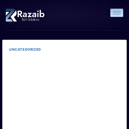
UNCATEGORIZED
UP-X Онлайн
Казино
Официальны
Й Сайт.1146