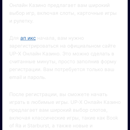
Онлайн Казино предлагает вам широкий
выбор игр, включая слоты, карточные игры
и рулетку.
Для
ап икс
начала, вам нужно
зарегистрироваться на официальном сайте
UP-X Онлайн Казино. Это можно сделать в
считанные минуты, просто заполнив форму
регистрации. Вам потребуется только ваш
email и пароль.
После регистрации, вы сможете начать
играть в любимые игры. UP-X Онлайн Казино
предлагает вам широкий выбор слотов,
включая классические игры, такие как Book
of Ra и Starburst, а также новые и