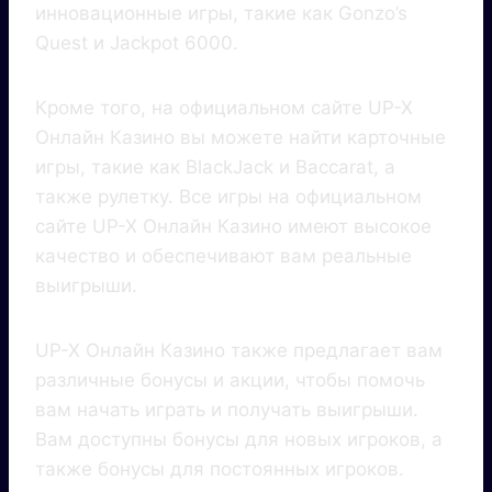
инновационные игры, такие как Gonzo’s
Quest и Jackpot 6000.
Кроме того, на официальном сайте UP-X
Онлайн Казино вы можете найти карточные
игры, такие как BlackJack и Baccarat, а
также рулетку. Все игры на официальном
сайте UP-X Онлайн Казино имеют высокое
качество и обеспечивают вам реальные
выигрыши.
UP-X Онлайн Казино также предлагает вам
различные бонусы и акции, чтобы помочь
вам начать играть и получать выигрыши.
Вам доступны бонусы для новых игроков, а
также бонусы для постоянных игроков.