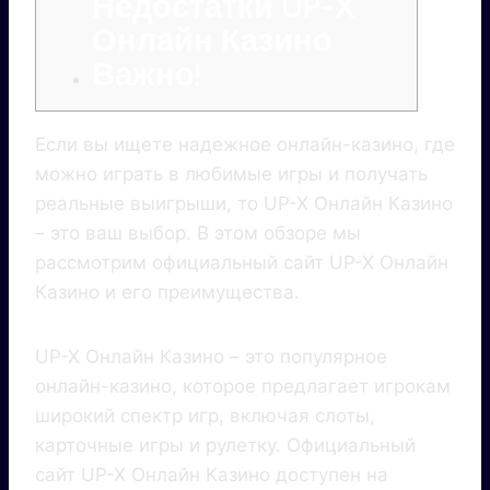
Недостатки UP-X
Онлайн Казино
Важно!
Если вы ищете надежное онлайн-казино, где
можно играть в любимые игры и получать
реальные выигрыши, то UP-X Онлайн Казино
– это ваш выбор. В этом обзоре мы
рассмотрим официальный сайт UP-X Онлайн
Казино и его преимущества.
UP-X Онлайн Казино – это популярное
онлайн-казино, которое предлагает игрокам
широкий спектр игр, включая слоты,
карточные игры и рулетку. Официальный
сайт UP-X Онлайн Казино доступен на