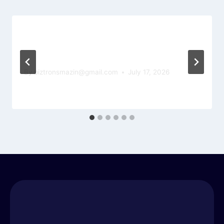
Hot Shot Progressive Mafia Casino Ios
App Ports Enjoy Blazing 7S Because Of
The Bally On Line
By
biztronsmazin@gmail.com
July 17, 2026