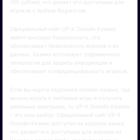
100 рублей, что делает его доступным для
игроков с любым бюджетом.
Официальный сайт UP-X Онлайн Казино
имеет высокую безопасность, что
обеспечивает безопасность игроков и их
данных. Казино использует современные
технологии для защиты информации и
обеспечивает конфиденциальность игроков.
Если вы ищете надежное онлайн-казино, где
можно играть в любимые игры и получать
реальные выигрыши, то UP-X Онлайн Казино
– это ваш выбор. Официальный сайт UP-X
Онлайн Казино доступен на русском языке,
что делает его доступным для игроков из