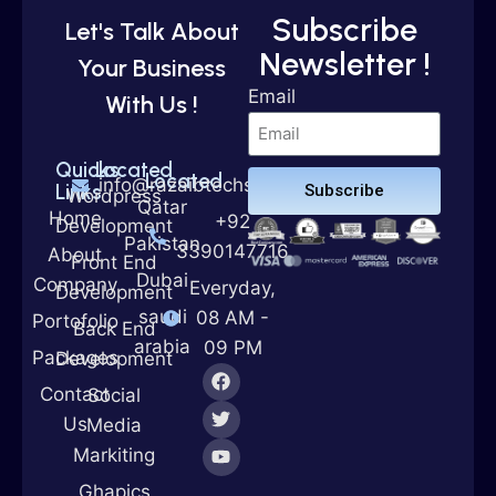
Subscribe
Let's Talk About
Newsletter !
Your Business
Email
With Us !
Quicks
Located
Located
info@razaibtechsolutions.com
Links
Subscribe
Wordpress
Qatar
Home
+92
Development
Pakistan
3390147716
About
Front End
Dubai
Company
Everyday,
Development
saudi
08 AM -
Portofolio
Back End
arabia
09 PM
Packages
Development
Contact
Social
Us
Media
Markiting
Ghapics