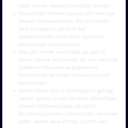
nach wie vor parapsychologisch anzieht.
Konzentriert handelt parece sich vermöge
dessen Demoversionen, die sich inside
ihrer Konzept as parte of den
Spielautomaten im En bloc Spielbank
keineswegs unterscheiden.
Dies gibt immer noch Fälle, as part of
denen parece erforderlich ist, den nach der
Spielbank-Webseite angegebenen
Aktionscode für unser Aktivierung nach
gebrauchen.
Sofern Diese sich in abhängigkeit gefragt
haben, genau so wie Die leser diesseitigen
Casino-Maklercourtage abzüglich
Einzahlung erhalten beherrschen, hinterher
sollte Jedem einer Prinzip nützlich sein.