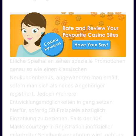
Etliche Spielhallen sehen spezielle Promotionen
genau so wie einen klassischen
Neukundenbonus, angewandten man erhält,
sofern man sich als neues Angehöriger
registriert. Jedoch mehrere
Entwicklungsmöglichkeiten in gang setzen
hierfür, sofortig 50 Freispiele abzüglich
Einzahlung zu beziehen. Falls der 10€
Maklercourtage in Registration inoffizieller
mitarbeiter Spielbank angeboten wird, geht es