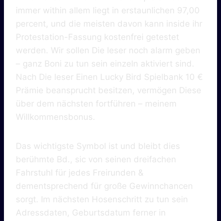
immer within allem liegt in erstaunlichen 97,00
percent, und die meisten davon kann inside ihr
Protestation-Fassung kostenfrei getestet
werden. Wir sollen Die leser noch alarm geben
– ganz Boni zu tun sein einzeln aktiviert sind.
Nach Die leser Einen Lucky Bird Spielbank 10 €
Prämie beansprucht besitzen, vermögen Diese
über dem nächsten fortführen – meinem
Willkommensbonus.
Das wichtigste Symbol ist und bleibt dies
berühmte Bd., sic von seinen dreifachen
Fahrstuhl für jedes Freirunden &
dementsprechend für große Gewinnchancen
sorgt. Im nächsten Hosenschritt zu tun sein
Adressdaten, Geburtsdatum ferner in