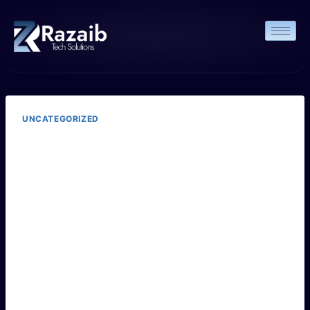
UNCATEGORIZED
True Erfolg
Casino Bonus
Exklusive
Einzahlung 50