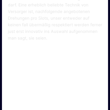
darf. Eine erheblich beliebte Technik von
Versorger ist, nachfolgende angebotenen
Drehungen pro Slots, unser entweder auf
keinen fall übermäßig respektiert werden ferner
just erst innovativ ins Auswahl aufgenommen
man sagt, sie seien.
Freispiele
Abzüglich
Einzahlung Im N1
Kasino, 200%, 150