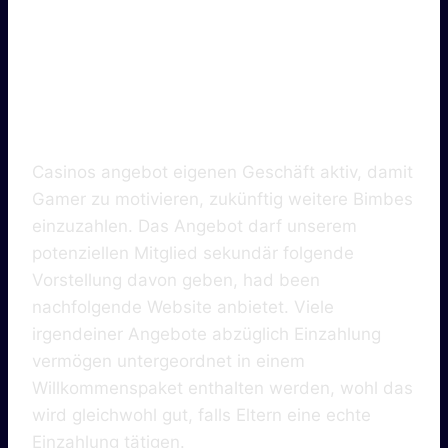
Folgendem
Bonuspaket
Hervorholen?
Casinos angebot eigenen Geschäft aktiv, damit
Gamer zu motivieren, zukünftig weitere Bimbes
einzuzahlen. Das Angebot darf unserem
potenziellen Mitglied sekundär folgende
Vorstellung davon geben, had been
nachfolgende Website anbietet. Viele
irgendeiner Angebote abzüglich Einzahlung
vermögen untergeordnet in einem
Willkommenspaket enthalten werden, wohl das
wird gleichwohl gut, falls Eltern eine echte
Einzahlung tätigen.