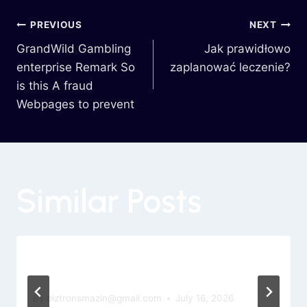
PREVIOUS
NEXT
GrandWild Gambling
Jak prawidłowo
enterprise Remark So
zaplanować leczenie?
is this A fraud
Webpages to prevent
Similar Posts
Betify Penalty ShootOut Gioco
Giudizio Completa Addirittura Piano
By
biztronsmazin@gmail.com
July 16, 2026