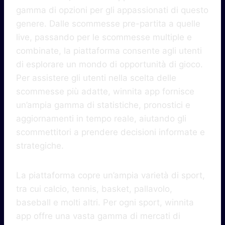
gamma di opzioni per gli appassionati di questo
genere. Dalle scommesse pre-partita a quelle
live, passando per le scommesse multiple e
combinate, la piattaforma consente agli utenti
di esplorare un mondo di opportunità di gioco.
Per assistere gli utenti nella scelta delle
scommesse più adatte, winnita app fornisce
un’ampia gamma di statistiche, pronostici e
aggiornamenti in tempo reale, aiutando gli
scommettitori a prendere decisioni informate e
strategiche.
La piattaforma copre un’ampia varietà di sport,
tra cui calcio, tennis, basket, pallavolo,
baseball e molti altri. Per ogni sport, winnita
app offre una vasta gamma di mercati di