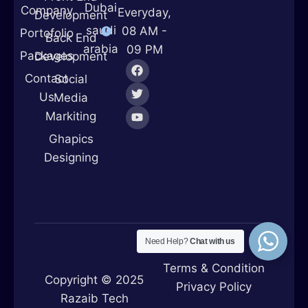
Dubai
Company
Everyday,
Development
saudi
08 AM -
Portofolio
Back End
arabia
09 PM
Packages
Development
Contact
Social
Us
Media
Markiting
Ghapics
Designing
Need Help?
Chat with us
Terms & Condition
Copyright © 2025
Privacy Policy
Razaib Tech