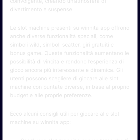
coinvolgente, creando un’atmosfera di
divertimento e suspense.
Le slot machine presenti su winnita app offrono
anche diverse funzionalità speciali, come
simboli wild, simboli scatter, giri gratuiti e
bonus game. Queste funzionalità aumentano le
possibilità di vincita e rendono l’esperienza di
gioco ancora più interessante e dinamica. Gli
utenti possono scegliere di giocare alle slot
machine con puntate diverse, in base al proprio
budget e alle proprie preferenze.
Ecco alcuni consigli utili per giocare alle slot
machine su winnita app: