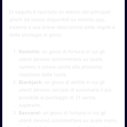
Di seguito è riportato un elenco dei principali
giochi da tavolo disponibili su winnita app,
insieme a una breve descrizione delle regole e
delle strategie di gioco:
Roulette:
un gioco di fortuna in cui gli
utenti devono scommettere su quale
numero o colore uscirà alla prossima
rotazione della ruota.
Blackjack:
un gioco di abilità in cui gli
utenti devono cercare di avvicinarsi il più
possibile al punteggio di 21 senza
superarlo.
Baccarat:
un gioco di fortuna in cui gli
utenti devono scommettere su quale mano,