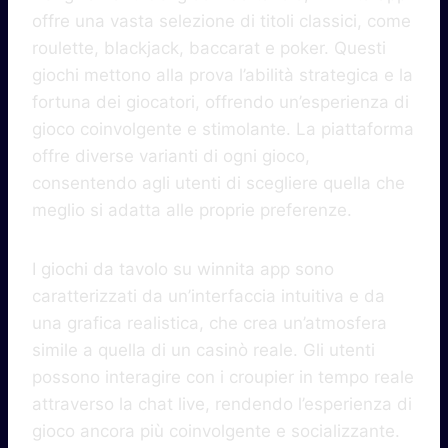
offre una vasta selezione di titoli classici, come
roulette, blackjack, baccarat e poker. Questi
giochi mettono alla prova l’abilità strategica e la
fortuna dei giocatori, offrendo un’esperienza di
gioco coinvolgente e stimolante. La piattaforma
offre diverse varianti di ogni gioco,
consentendo agli utenti di scegliere quella che
meglio si adatta alle proprie preferenze.
I giochi da tavolo su winnita app sono
caratterizzati da un’interfaccia intuitiva e da
una grafica realistica, che crea un’atmosfera
simile a quella di un casinò reale. Gli utenti
possono interagire con i croupier in tempo reale
attraverso la chat live, rendendo l’esperienza di
gioco ancora più coinvolgente e socializzante.