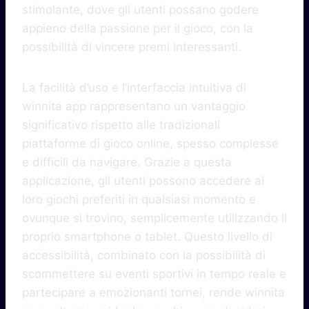
stimolante, dove gli utenti possano godere
appieno della passione per il gioco, con la
possibilità di vincere premi interessanti.
La facilità d’uso e l’interfaccia intuitiva di
winnita app rappresentano un vantaggio
significativo rispetto alle tradizionali
piattaforme di gioco online, spesso complesse
e difficili da navigare. Grazie a questa
applicazione, gli utenti possono accedere ai
loro giochi preferiti in qualsiasi momento e
ovunque si trovino, semplicemente utilizzando il
proprio smartphone o tablet. Questo livello di
accessibilità, combinato con la possibilità di
scommettere su eventi sportivi in tempo reale e
partecipare a emozionanti tornei, rende winnita