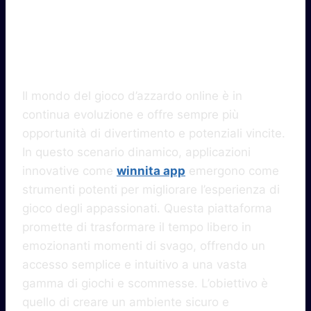
Per Il Tuo
Divertimento.
Il mondo del gioco d’azzardo online è in
continua evoluzione e offre sempre più
opportunità di divertimento e potenziali vincite.
In questo scenario dinamico, applicazioni
innovative come
winnita app
emergono come
strumenti potenti per migliorare l’esperienza di
gioco degli appassionati. Questa piattaforma
promette di trasformare il tempo libero in
emozionanti momenti di svago, offrendo un
accesso semplice e intuitivo a una vasta
gamma di giochi e scommesse. L’obiettivo è
quello di creare un ambiente sicuro e