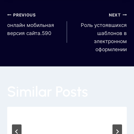
PREVIOUS
NEXT
онлайн мобильная
Роль устоявшихся
версия сайта.590
шаблонов в
электронном
оформлении
Similar Posts
Free Revolves For The Ports Rating 100
Percent Free Spins Bonuses In The Web
Based Casinos