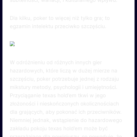
Dla kilku, poker to więcej niż tylko gra; to
egzamin intelektu przeciwko szczęściu.
W odróżnieniu od różnych innych gier
hazardowych, które liczą w dużej mierze na
szczęściu, poker potrzebuje jednej z rodzaju
mikstury metody, psychologii i umiejętności.
Przyciąganie texas hold’em tkwi w jego
złożoności i nieskończonych okolicznościach
dla grających, aby pokonać ich przeciwników.
Niemniej jednak, wstąpienie do hazardowego
zakładu pokoju texas hold’em może być
przerażające dla nowicjuszy, co powoduje, że