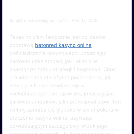
Świecie
By
biztronsmazin@gmail.com
April 17, 2026
Texas hold’em faktycznie jest od dawna
podstawą
betonred kasyno online
doświadczenia kasynowego, uosabiając
zarówno umiejętności, jak i okazję w
znaczącym tańcu strategii i bogactwa. Choć
gra wideo ma starożytne pochodzenie, jej
istniejąca forma rozwijała się w
wielopłaszczyznowe zjawisko, przyciągając
zarówno
amatorów, jak i profesjonalistów. Ten
writing zanurza się głęboko w świat pokera w
otoczeniu kasyna online, używając
odwiedzającym szczegółowy widok jego
subtelności, wariacji, i kulturalnego wpływu.