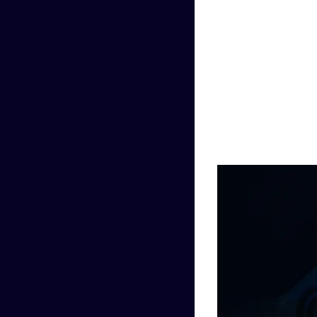
Jak 
Dzia