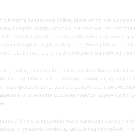
st platformą hazardową online, która umożliwia używani
ów, i wypłat. Surge, czołowa cyfrowa waluta, jest znan
ch i tanich transakcji, cechy które czynią to kuszącą 
 kasyna integrują kryptowalutę jako główną lub uzupełn
 wybór dla konwencjonalnych systemów bankowych i inn
 w przedsiębiorstwach hazardowych online to nie tylk
y zapłaty. Również reprezentuje zmianę akceptacji tec
wniając graczom zwiększoną przejrzystość i sprawiedliw
 zapisane w zdecentralizowanej księdze, zapewniając, ż
e.
stanie z Ripple w kasynach może oznaczać więcej niż ty
ększą prywatność osobistą, gdyż mniej osobistych infor