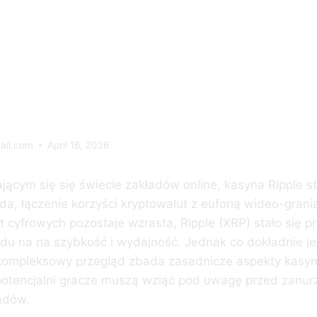
pleksowy
egląd
ail.com
April 16, 2026
ącym się się świecie zakładów online, kasyna Ripple st
a, łączenie korzyści kryptowalut z euforią wideo-grani
t cyfrowych pozostaje wzrasta, Ripple (XRP) stało się 
ędu na na szybkość i wydajność. Jednak co dokładnie je
ompleksowy przegląd zbada zasadnicze aspekty kasyn 
o potencjalni gracze muszą wziąć pod uwagę przed zanur
ładów.