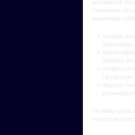
potrzebnych do r
Dodatkowo, korzyś
poprawiając całk
Szybsze trans
zapewniając,
Niższe opłat
opłatami. Sur
Zwiększone B
i przejrzyste.
Większa Pryw
poprawiają p
Te zalety czynią
najnowszych techn