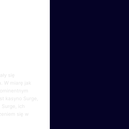
ały się
a. W miarę jak
prominentnym
st kasyno Surge,
Surge, ich
zeniem się w