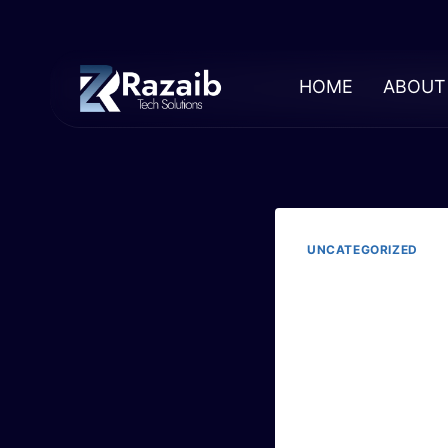
HOME
ABOUT
UNCATEGORIZED
Roz
Kas