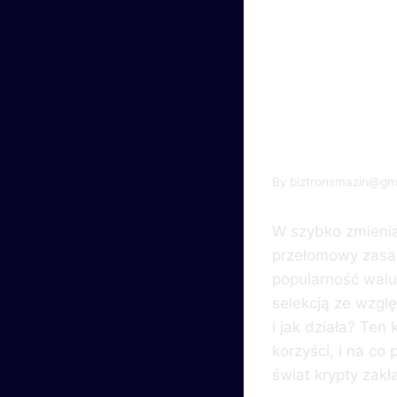
Kom
Prz
By
biztronsmazin@gm
W szybko zmieniaj
przełomowy zasad
popularność walu
selekcją ze wzgl
i jak działa?
Ten k
korzyści, i na c
świat krypty zak