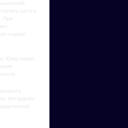
змышлений
тавлять шаги в
. При
ают
ка создает
. Юзер видит,
дения
ьности.
аккаунта
еля. Интерфейс
пределенной