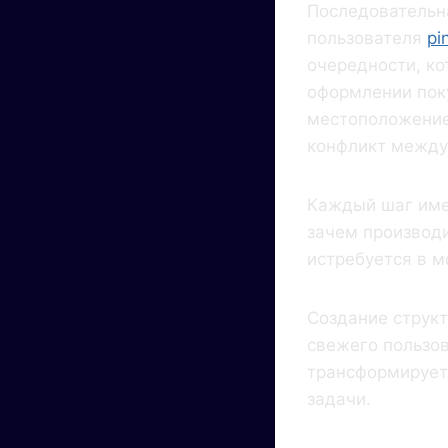
Последовательн
пользователя
pi
очередности, ко
оформлении пок
местоположение
конфликт между
Каждый шаг име
зачем производ
истребуется в м
Создание структ
свежего пользов
трансформирует
задачи.