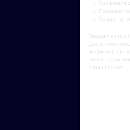
Снижается к
Повышается 
Создается у
Уведомление о 
Достаточно внед
индикаторы раз
человеку решени
задачи пинап.
Как 