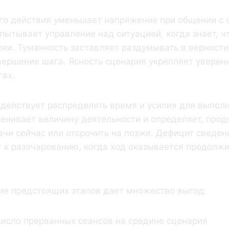
о действия уменьшает напряжение при общении с с
пытывает управление над ситуацией, когда знает, ч
пки. Туманность заставляет раздумывать в верности
ершение шага. Ясность сценария укрепляет уверен
гах.
действует распределять время и усилия для выполн
енивает величину деятельности и определяет, прод
чи сейчас или отсрочить на позже. Дефицит сведен
 к разочарованию, когда ход оказывается продолж
ие предстоящих этапов дает множество выгод:
исло прерванных сеансов на средине сценария