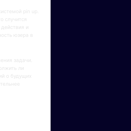
истемой pin up.
то случится
 действия и
ность юзера в
ения задачи.
олжить ли
ий о будущих
ительнее