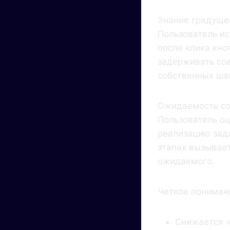
Знание грядущег
Пользователь ис
после клика кно
задерживать сов
собственных ша
Ожидаемость со
Пользователь оц
реализацию зада
этапах вызывает
ожидаемого.
Четкое пониман
Снижается ч