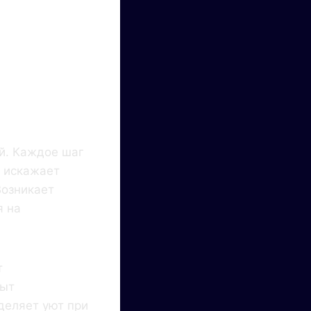
 UX
й. Каждое шаг
с искажает
Возникает
я на
т
пыт
деляет уют при