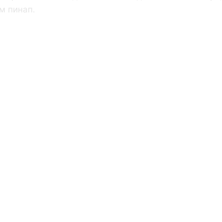
м пинап.
 Означает
ичная
редность В
теме