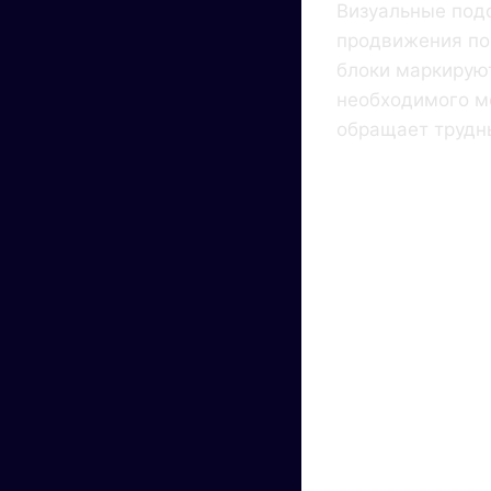
Визуальные подс
продвижения по
блоки маркирую
необходимого м
обращает трудн
Поч
Важ
Гря