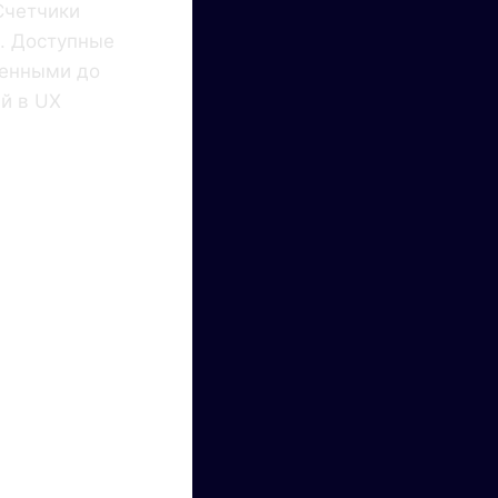
Счетчики
. Доступные
ченными до
й в UX