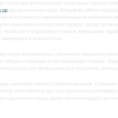
ая структура воспроизводит природный процесс ра
n up
при выполнении цели. Интерфейс обязан предос
торый соотносится умственной модели пользователя
упки изначально определяют продукт, далее указыв
, после этого определяют платеж. Нарушение поряд
 надеждами и реальностью.
ет ясную зависимость с прежним и грядущим этапом
ит текущее операцию и что произойдет следом. Све
омент, когда она необходима для продления деятел
уры учитывает контекст работы решения. Создание 
ателя отличается от доступа регулярного потребит
ся под навыки юзера, давая лучший маршрут для о