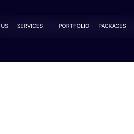
 US
SERVICES
PORTFOLIO
PACKAGES
чему
следовате