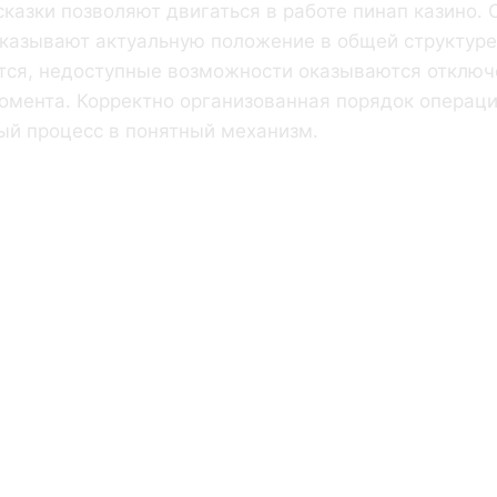
казки позволяют двигаться в работе пинап казино. 
казывают актуальную положение в общей структуре
тся, недоступные возможности оказываются отклю
омента. Корректно организованная порядок операци
ый процесс в понятный механизм.
ему Человеку
но Видеть
дущий Шаг