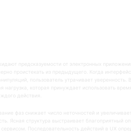
ть Шагов
тична Для
жидают предсказуемости от электронных приложени
ерно проистекать из предыдущего. Когда интерфей
нипуляций, пользователь утрачивает уверенность. 
я нагрузка, которая принуждает использовать врем
ждого действия.
вание фаз снижает число неточностей и увеличивае
ть. Ясная структура выстраивает благоприятный о
 сервисом. Последовательность действий в UX опре