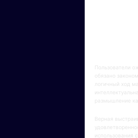
Ос
Кри
Пользователи о
обязано законом
логичный ход ма
интеллектуальна
размышление ка
Верная выстраи
удовлетвореннос
использования с