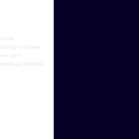
антов.
 перед блоками,
нно дает
талось до финала