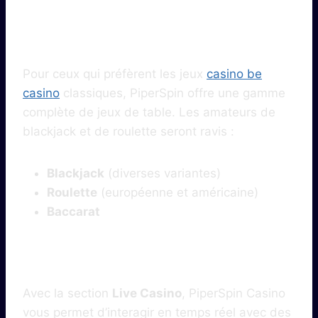
Jeux De Table
Pour ceux qui préfèrent les jeux
casino be
casino
classiques, PiperSpin offre une gamme
complète de jeux de table. Les amateurs de
blackjack et de roulette seront ravis :
Blackjack
(diverses variantes)
Roulette
(européenne et américaine)
Baccarat
Live Casino
Avec la section
Live Casino
, PiperSpin Casino
vous permet d’interagir en temps réel avec des