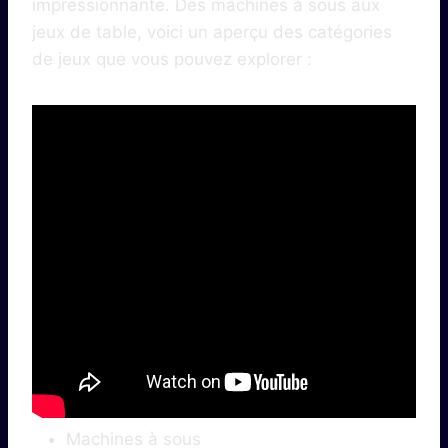
impressionnante. Des machines à sous aux
jeux de table, voici un aperçu des catégories
de jeux que vous pouvez explorer :
Machines à sous