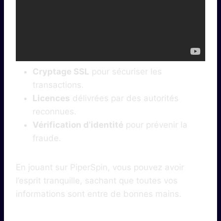
Cryptage SSL
pour sécuriser les
transactions.
Licences
délivrées par des autorités
reconnues.
Vérification d’identité
pour prévenir la
fraude.
En jouant sur PiperSpin, vous pouvez avoir
l’esprit tranquille, sachant que toutes vos
informations sont entre de bonnes mains.