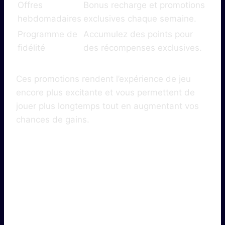
Offres
Bonus recharge et promotions
hebdomadaires
exclusives chaque semaine.
Programme de
Accumulez des points pour
fidélité
des récompenses exclusives.
Ces promotions rendent l’expérience de jeu
encore plus excitante et vous permettent de
jouer plus longtemps tout en augmentant vos
chances de gains.
Foire Aux
Questions