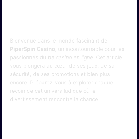
Ligne
Bienvenue dans le monde fascinant de
PiperSpin Casino
, un incontournable pour les
passionnés du
be casino en ligne
. Cet article
vous plongera au cœur de ses jeux, de sa
sécurité, de ses promotions et bien plus
encore. Préparez-vous à explorer chaque
recoin de cet univers ludique où le
divertissement rencontre la chance.
Table Des