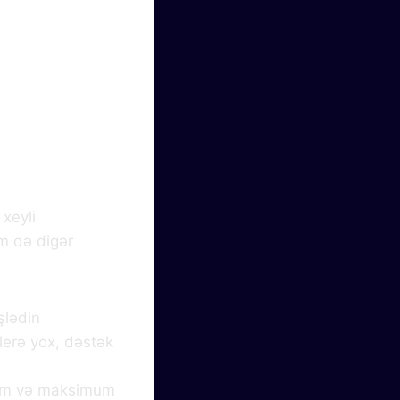
iket
 xeyli
əm də digər
şlədin
lerə yox, dəstək
imum və maksimum