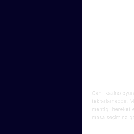
Str
Etik
Mas
Canlı kazino oyun
təkrarlamaqdır. 
məntiqli hərəkət
masa seçiminə qəd