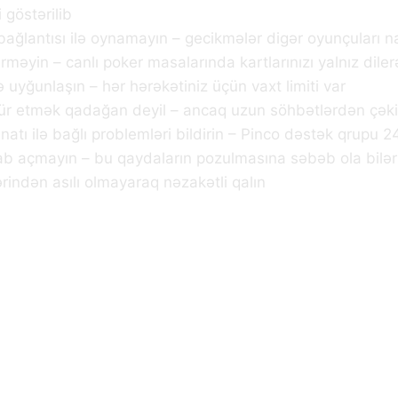
göstərilib
 bağlantısı ilə oynamayın – gecikmələr digər oyunçuları n
ərməyin – canlı poker masalarında kartlarınızı yalnız diler
uyğunlaşın – hər hərəkətiniz üçün vaxt limiti var
kür etmək qadağan deyil – ancaq uzun söhbətlərdən çəki
atı ilə bağlı problemləri bildirin – Pinco dəstək qrupu 24
ab açmayın – bu qaydaların pozulmasına səbəb ola bilər
rindən asılı olmayaraq nəzakətli qalın
o Canlı Kazinod
roll İdarəetməs