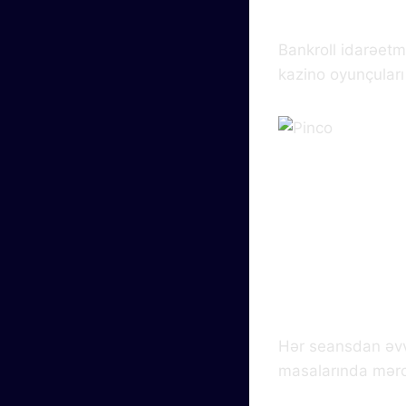
Bankroll idarəetmə
kazino oyunçular
Pinco
Strate
Hər seansdan əvv
masalarında mərc