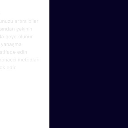
n
unuzu artıra bilər
ından çəkinin
də qeyd olunur
al yanaşma
istifadə edin
ibonacci metodları
ək edir