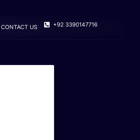
+92 3390147716
CONTACT US
ino