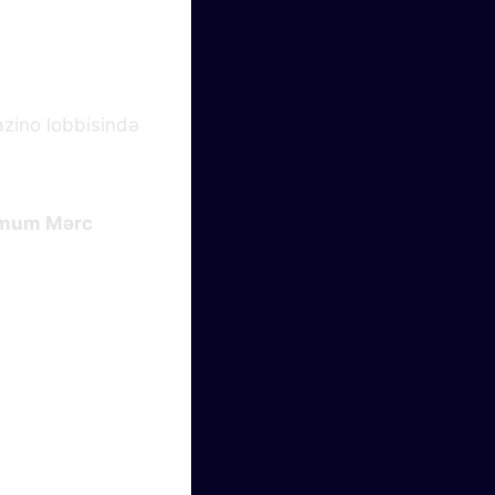
azino lobbisində
mum Mərc