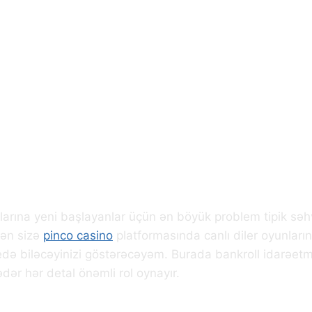
ategiyaları –
et, Bankroll
a Seçimi
larına yeni başlayanlar üçün ən böyük problem tipik səhv
Mən sizə
pinco casino
platformasında canlı diler oyunlar
 edə biləcəyinizi göstərəcəyəm. Burada bankroll idarəe
ər hər detal önəmli rol oynayır.