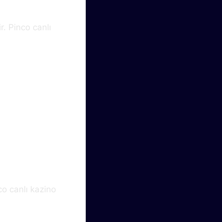
r. Pinco canlı
Etmə
o canlı kazino