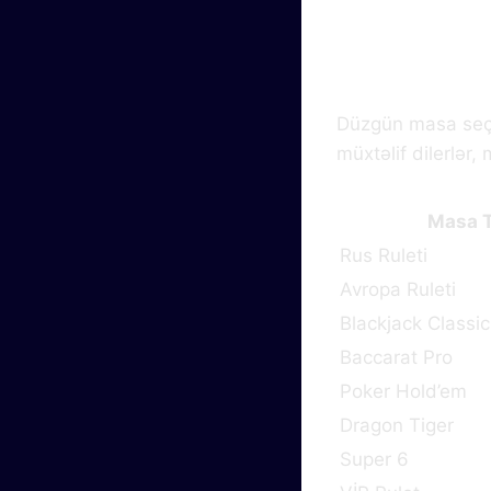
Masa
Düzgün masa seçim
müxtəlif dilerlər,
Masa T
Rus Ruleti
Avropa Ruleti
Blackjack Classic
Baccarat Pro
Poker Hold’em
Dragon Tiger
Super 6