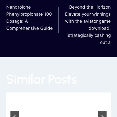
Nandrolone
Beyond the Horizon
Phenylpropionate 100
Elevate your winnings
Dosage: A
with the aviator game
Comprehensive Guide
download,
strategically cashing
out a
Similar Posts
Mr Ruleta Cazinouri Online Green
Casino: Află Totul Pe Recenzia
Completă Și Câștigă