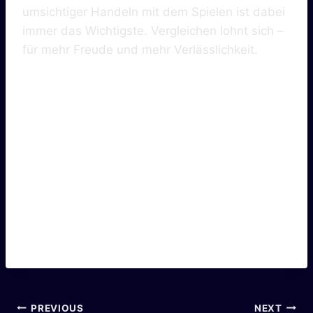
umsichtiger Handeln mit dem Spielen ist dabei
immer das Wichtigste. Vergleichen lohnt sich –
für mehr Freude und mehr Verlässlichkeit.
PREVIOUS
NEXT