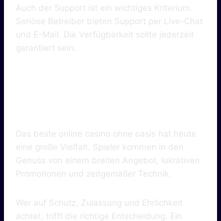
Auch der Support ist ein wichtiges Kriterium.
Seriöse Betreiber bieten Support per Live-Chat
und E-Mail. Die Verfügbarkeit sollte jederzeit
garantiert sein.
Resümee
Das beste online casino ohne oasis hat heute
eine große Vielfalt. Spieler kommen in den
Genuss von einem breiten Angebot, lukrativen
Promotionen und zeitgemäßer Technik.
Wer auf Schutz, Zulassung und Ehrlichkeit
achtet, trifft die richtige Entscheidung. Ein