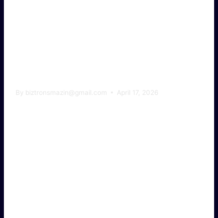
Jeden
Einzelnen
Spieler
By
biztronsmazin@gmail.com
April 17, 2026
Online-
Glücksspiel –
Der Nützlicher
Wegweiser Für