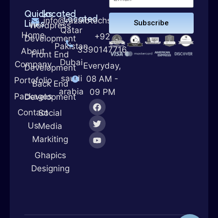
Quicks
Located
Located
info@razaibtechsolutions.com
Links
Subscribe
Wordpress
Qatar
Home
+92
Development
Pakistan
3390147716
About
Front End
Dubai
Company
Everyday,
Development
saudi
08 AM -
Portofolio
Back End
arabia
09 PM
Packages
Development
Contact
Social
Us
Media
Markiting
Ghapics
Designing