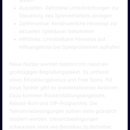
Auszeiten: Befristete Unterbrechungen zur
Steuerung des Spielverhaltens einlegen
Zeithinweise: Kontinuierliche Hinweise zur
aktuellen Spieldauer bekommen
Hilfslinks: Unmittelbare Hinweise auf
Hilfsangebote bei Spielproblemen aufrufen
Neue Nutzer werden belohnt mit meist ein
großzügiges Begrüßungspaket. Es umfasst
einen Einzahlungsbonus und Free Spins. Für
treue Spieler gibt es wiederkehrende Aktionen.
Dazu kommen Rückerstattungsangebote,
Reload-Boni und VIP-Programme. Die
Teilnahmebedingungen sollten stets gründlich
studiert werden. Umsatzbedingungen
schwanken stark von Betreiber zu Betreiber.