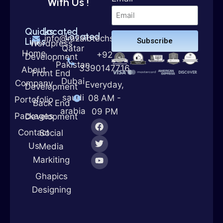
With Us !
Quicks
Located
Located
info@razaibtechsolutions.com
Links
Subscribe
Wordpress
Qatar
Home
+92
Development
Pakistan
3390147716
About
Front End
Dubai
Company
Everyday,
Development
saudi
08 AM -
Portofolio
Back End
arabia
09 PM
Packages
Development
Contact
Social
Us
Media
Markiting
Ghapics
Designing