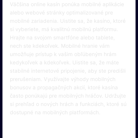
Väčšina online kasín ponúka mobilné aplikácie
alebo webové stránky optimalizované pre
mobilné zariadenia. Uistite sa, že kasíno, ktoré
si vyberiete, má kvalitnú mobilnú platformu.
Hrajte na svojom smartfóne alebo tablete,
nech ste kdekoľvek. Mobilné hranie vám
umožňuje prístup k vašim obľúbeným hrám
kedykoľvek a kdekoľvek. Uistite sa, že máte
stabilné internetové pripojenie, aby ste predišli
prerušeniam. Využívajte výhody mobilných
bonusov a propagačných akcií, ktoré kasína
často ponúkajú pre mobilných hráčov. Udržujte
si prehľad o nových hrách a funkciách, ktoré sú
dostupné na mobilných platformách.