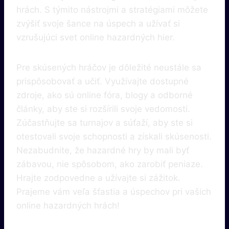
hrách. S týmito nástrojmi a stratégiami môžete
zvýšiť svoje šance na úspech a užívať si
vzrušujúci svet online hazardných hier.
Pre skúsených hráčov je dôležité neustále sa
prispôsobovať a učiť. Využívajte dostupné
zdroje, ako sú online fóra, blogy a odborné
články, aby ste si rozšírili svoje vedomosti.
Zúčastňujte sa turnajov a súťaží, aby ste si
otestovali svoje schopnosti a získali skúsenosti.
Nezabudnite, že hazardné hry by mali byť
zábavou, nie spôsobom, ako zarobiť peniaze.
Hrajte zodpovedne a užívajte si zážitok.
Prajeme vám veľa šťastia a úspechov pri vašich
online hazardných hrách!