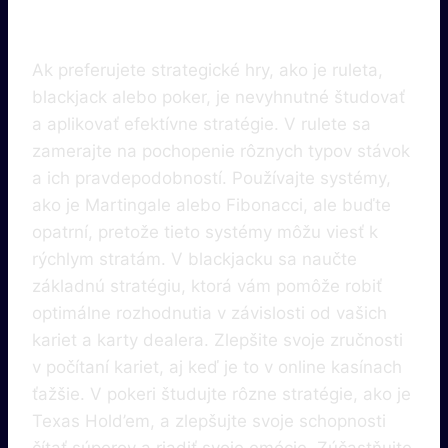
Blackjack A Poker
Ak preferujete strategické hry, ako je ruleta,
blackjack alebo poker, je nevyhnutné študovať
a aplikovať efektívne stratégie. V rulete sa
zamerajte na pochopenie rôznych typov stávok
a ich pravdepodobností. Používajte systémy,
ako je Martingale alebo Fibonacci, ale buďte
opatrní, pretože tieto systémy môžu viesť k
rýchlym stratám. V blackjacku sa naučte
základnú stratégiu, ktorá vám pomôže robiť
optimálne rozhodnutia v závislosti od vašich
kariet a karty dealera. Zlepšite svoje zručnosti
v počítaní kariet, aj keď je to v online kasínach
ťažšie. V pokeri študujte rôzne stratégie, ako je
Texas Hold’em, a zlepšujte svoje schopnosti
čítať súperov a riadiť svoje emócie. Zúčastňujte