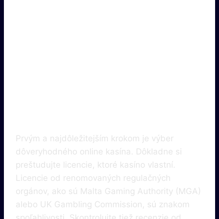
Kľúčové Aspekty
Online
Hazardných Hier
Výber Spoľahlivých Online
Kasín
Prvým a najdôležitejším krokom je výber
dôveryhodného online kasína. Dôkladne si
preštudujte licencie, ktoré kasíno vlastní.
Licencie od renomovaných regulačných
orgánov, ako sú Malta Gaming Authority (MGA)
alebo UK Gambling Commission, sú znakom
spoľahlivosti. Skontrolujte tiež recenzie od