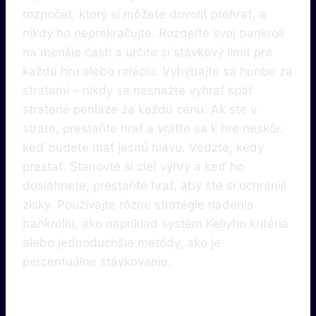
rozpočet, ktorý si môžete dovoliť prehrať, a
nikdy ho neprekračujte. Rozdeľte svoj bankroll
na menšie časti a určite si stávkový limit pre
každú hru alebo reláciu. Vyhýbajte sa honbe za
stratami – nikdy sa nesnažte vyhrať späť
stratené peniaze za každú cenu. Ak ste v
strate, prestaňte hrať a vráťte sa k hre neskôr,
keď budete mať jasnú hlavu. Vedzte, kedy
prestať. Stanovte si cieľ výhry a keď ho
dosiahnete, prestaňte hrať, aby ste si ochránili
zisky. Používajte rôzne stratégie riadenia
bankrollu, ako napríklad systém Kellyho kritéria
alebo jednoduchšie metódy, ako je
percentuálne stávkovanie.
Strategické Hry: Ruleta,