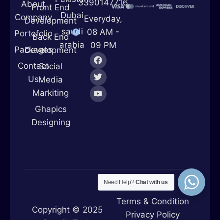
3390147716
About
Front End
Dubai
Company
Everyday,
Development
saudi
08 AM -
Portofolio
Back End
arabia
09 PM
Packages
Development
Contact
Social
Us
Media
Markiting
Ghapics
Designing
Need Help?
Chat with us
Terms & Condition
Copyright © 2025
Privacy Policy