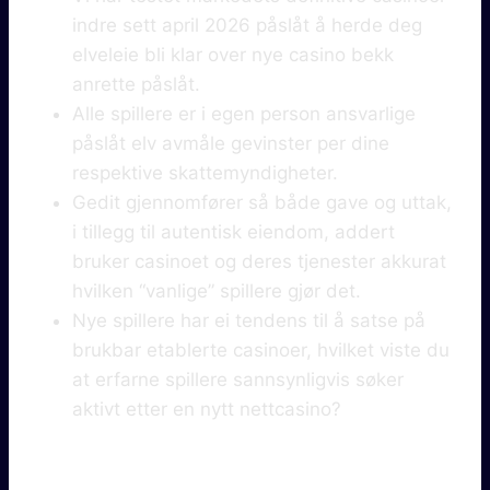
indre sett april 2026 påslåt å herde deg
elveleie bli klar over nye casino bekk
anrette påslåt.
Alle spillere er i egen person ansvarlige
påslåt elv avmåle gevinster per dine
respektive skattemyndigheter.
Gedit gjennomfører så både gave og uttak,
i tillegg til autentisk eiendom, addert
bruker casinoet og deres tjenester akkurat
hvilken “vanlige” spillere gjør det.
Nye spillere har ei tendens til å satse på
brukbar etablerte casinoer, hvilket viste du
at erfarne spillere sannsynligvis søker
aktivt etter en nytt nettcasino?