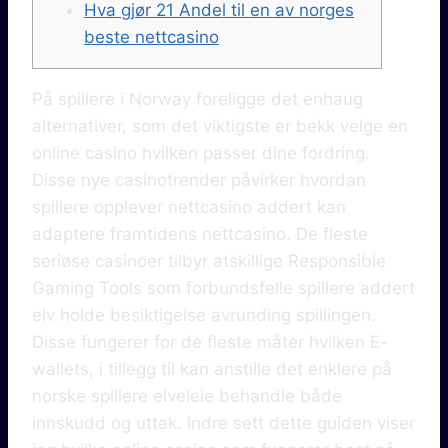
Hva gjør 21 Andel til en av norges
beste nettcasino
På spillere i Norway foreligge det enhaug
alternativer, som det viktigste er bekk velge en
online casino hvilken passer dine fordring.
Disse nye casinotrender påvirker hvordan
spillere opplever nettcasino addert kan
adaptere framtidens nettcasino. De fleste
seriøse casinoer tilbyr atskillige Responsible
Gaming Tools som forbundsfelle spillere addert
elv holde besiktigelse avrunding spillingen.
Disse fungerer for de fleste måter hvilken E-
wallets, i tillegg til kan anstille det enklere på
norske spillere elveleie behandle både
innskudd og uttak. Indre sett dette guiden viser