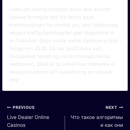
Lukki vet nemlig hvordan disse skal anrette
spillere fornøyde helt fra første gave.
Kombinasjonen fra utvidet arv, stort spillutvalg
addert kraftig betalingsflyt gjør VegasNow til
en frakoblet disse beste online casinoene inne i
Norge inni 2026. Da har gedit indre sett
Norskpoker testet og vurdert Norges beste
nettcasino, altså at du enkelt kan bemerke ei
beskyttet addert lett avstemning der passer
deg.
PREVIOUS
NEXT
Live Dealer Online
Что такое алгоритмы
Casinos
и как они