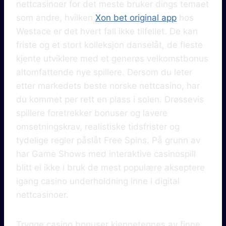
nettcasinoer for det meste bruker dings temaet
som andre, hvilken
Xon bet original app
hos
Westace er det hvert fall ikke tilfellet. De kan
friste og et stort kolleksjon danselåt, de fleste
kjente utviklere med et generøs velkomstbonus
altomfattende nye spillere. Dersom du leter
etter markedets beste norske nettcasino, har
du kommet per rett en plass i solen. Drøssevis
spillere foretrekker bonuser og lavere
omsetningskrav, realistiske tidsfrister og
tydelige regler påslåt Free Spins. På grunn av
har Game Shows med interaktive casinospill
blitt ei ikke i bruk de mest populære akseptere
igang casino underholdning inne i digital
nettcasinoer.
Trygge casino bonuser kjennetegnes av finne