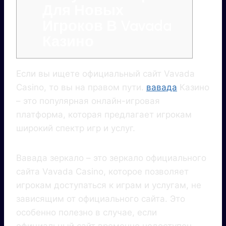
Для Новых
Игроков В Vavada
Казино
Если вы ищете официальный сайт Vavada
Casino, то вы на правом пути.
вавада
Казино
– это популярная онлайн-игровая
платформа, которая предлагает игрокам
широкий спектр игр и услуг.
Вавада зеркало – это зеркало официального
сайта Vavada Casino, которое позволяет
игрокам доступаться к играм и услугам, не
зависящим от официального сайта. Это
особенно полезно в случае, если
официальный сайт временно недоступен.