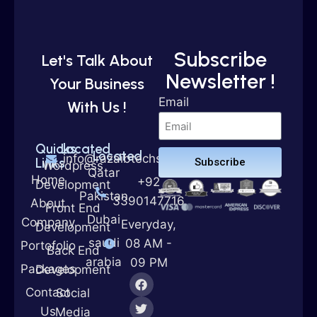
Subscribe
Let's Talk About
Newsletter !
Your Business
Email
With Us !
Quicks
Located
Located
info@razaibtechsolutions.com
Links
Subscribe
Wordpress
Qatar
Home
+92
Development
Pakistan
3390147716
About
Front End
Dubai
Company
Everyday,
Development
saudi
08 AM -
Portofolio
Back End
arabia
09 PM
Packages
Development
Contact
Social
Us
Media