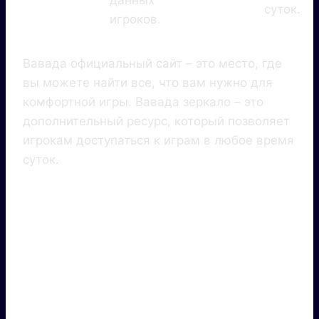
данных
суток.
игроков.
Вавада официальный сайт – это место, где
вы можете найти все, что вам нужно для
комфортной игры. Вавада зеркало – это
дополнительный ресурс, который позволяет
игрокам доступаться к играм в любое время
суток.
Как
Зарегистриров
Аться И Начать