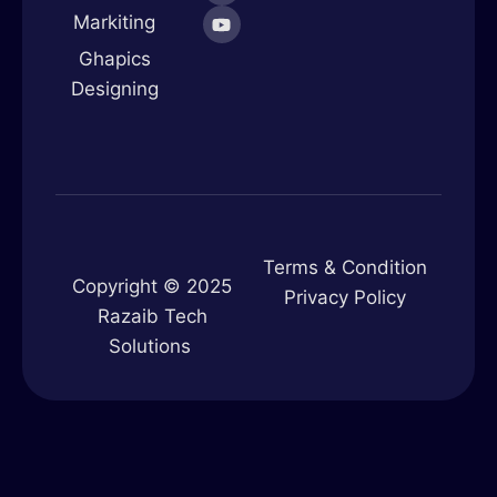
Markiting
Ghapics
Designing
Terms & Condition
Copyright © 2025
Privacy Policy
Razaib Tech
Solutions