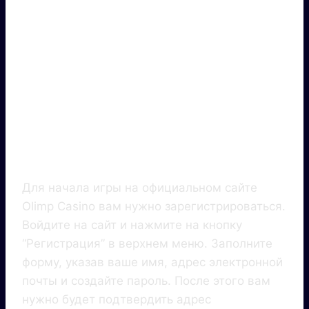
Аться И Начать
Играть На
Официальном
Сайте Olimp
Casino
Для начала игры на официальном сайте
Olimp Casino вам нужно зарегистрироваться.
Войдите на сайт и нажмите на кнопку
“Регистрация” в верхнем меню. Заполните
форму, указав ваше имя, адрес электронной
почты и создайте пароль. После этого вам
нужно будет подтвердить адрес