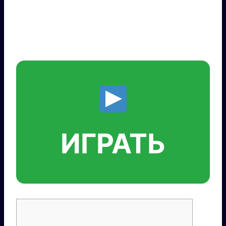
Olimp Casino
ИГРАТЬ