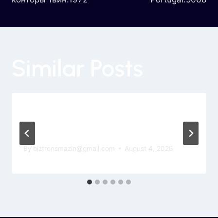
Similar Posts
Gamble 100 Casino Aladdins Gold 25
Free Spins Percent Free Ports On Line
No Downloads
By
biztronsmazin@gmail.com
August 4, 2026