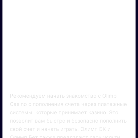
Преимущества
Игры В Olimp
Casino Для
Жителей
Казахстана
Рекомендуем начать знакомство с Olimp
Casino с пополнения счета через платежные
системы, которые принимает казино. Это
позволит вам быстро и безопасно пополнить
свой счет и начать играть. Олимп БК и
Олимп Бет также предлагают свои услуги