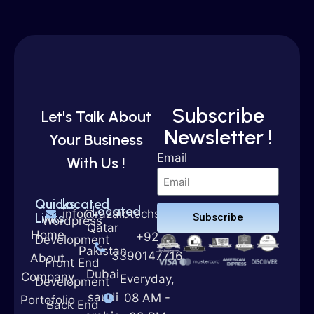
Subscribe
Let's Talk About
Newsletter !
Your Business
Email
With Us !
Quicks
Located
Located
info@razaibtechsolutions.com
Links
Subscribe
Wordpress
Qatar
Home
+92
Development
Pakistan
3390147716
About
Front End
Dubai
Company
Everyday,
Development
saudi
08 AM -
Portofolio
Back End