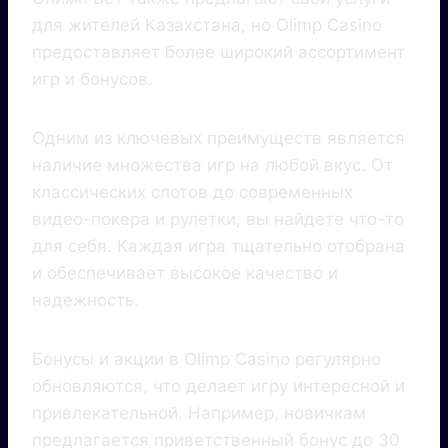
для жителей Казахстана, но Olimp Casino
предоставляет более широкий ассортимент
игр и бонусов.
Одним из ключевых преимуществ является
наличие множества игр на любой вкус. От
классических слотов до современных
видео-покера и рулетки, вы найдете что-то
для себя. Каждая игра тщательно отобрана
и обеспечивает высокое качество и
надежность.
Бонусы и акции в Olimp Casino регулярно
обновляются, что делает игру интересной и
привлекательной. Например, новичкам
предлагается приветственный бонус до 30