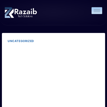
UNCATEGORIZED
Официальны
Й Сайт В
Казахстане
Olimp