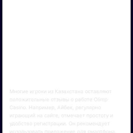
Отзывы
Игроков Из
Казахстана О
Работе Olimp
Casino
Многие игроки из Казахстана оставляют
положительные отзывы о работе Olimp
Casino. Например, Айбек, регулярно
играющий на сайте, отмечает простоту и
удобство регистрации. Он рекомендует
использовать приложение для смартфона,