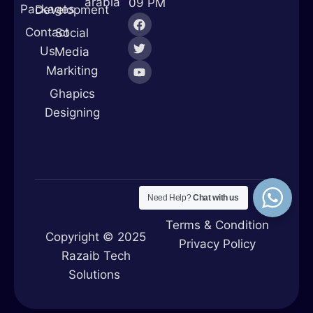
arabia
09 PM
Packages
Development
Contact
Social
Us
Media
Markiting
Ghapics
Designing
Need Help?
Chat with us
Terms & Condition
Copyright © 2025
Privacy Policy
Razaib Tech
Solutions