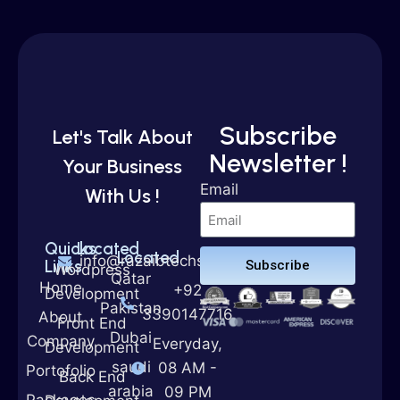
Subscribe
Let's Talk About
Newsletter !
Your Business
Email
With Us !
Quicks
Located
Located
info@razaibtechsolutions.com
Links
Subscribe
Wordpress
Qatar
Home
+92
Development
Pakistan
3390147716
About
Front End
Dubai
Company
Everyday,
Development
saudi
08 AM -
Portofolio
Back End
arabia
09 PM