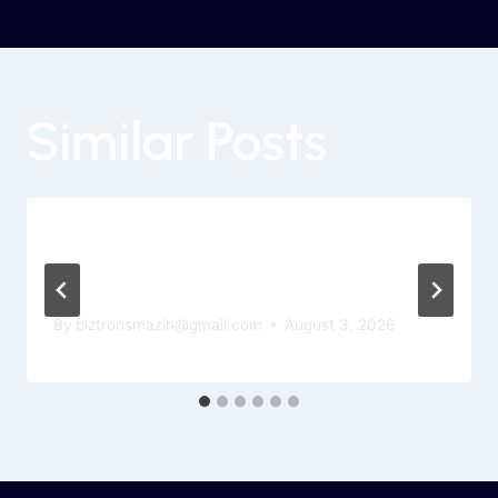
Similar Posts
Dogs Put Regulations Because Of The
County $1 Deposit Secret Of The
Stones 2026
By
biztronsmazin@gmail.com
August 3, 2026