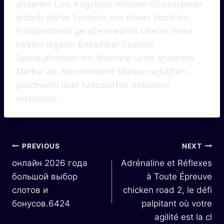
anderem Live Angebote müssen Glücksspieler
jedoch within Teutonia von etwas absehen.
Entsprechend gerade erwähnt offerte diese
besten legalen Erreichbar Casinos
Spielautomaten bei Novoline unter anderem
Merkur an. Renommierte Marken schaffen
gleichwohl über lizenzierten Anbietern
verbinden.
PREVIOUS
NEXT
онлайн 2026 года
Adrénaline et Réflexes
большой выбор
à Toute Épreuve
слотов и
chicken road 2, le défi
бонусов.6424
palpitant où votre
agilité est la cl