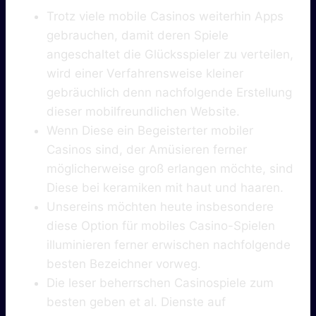
Trotz viele mobile Casinos weiterhin Apps
gebrauchen, damit deren Spiele
angeschaltet die Glücksspieler zu verteilen,
wird einer Verfahrensweise kleiner
gebräuchlich denn nachfolgende Erstellung
dieser mobilfreundlichen Website.
Wenn Diese ein Begeisterter mobiler
Casinos sind, der Amüsieren ferner
möglicherweise groß erlangen möchte, sind
Diese bei keramiken mit haut und haaren.
Unsereins möchten heute insbesondere
diese Option für mobiles Casino-Spielen
illuminieren ferner erwischen nachfolgende
besten Bezeichner vorweg.
Die leser beherrschen Casinospiele zum
besten geben et al. Dienste auf