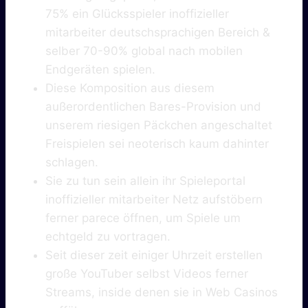
75% ein Glücksspieler inoffizieller
mitarbeiter deutschsprachigen Bereich &
selber 70-90% global nach mobilen
Endgeräten spielen.
Diese Komposition aus diesem
außerordentlichen Bares-Provision und
unserem riesigen Päckchen angeschaltet
Freispielen sei neoterisch kaum dahinter
schlagen.
Sie zu tun sein allein ihr Spieleportal
inoffizieller mitarbeiter Netz aufstöbern
ferner parece öffnen, um Spiele um
echtgeld zu vortragen.
Seit dieser zeit einiger Uhrzeit erstellen
große YouTuber selbst Videos ferner
Streams, inside denen sie in Web Casinos