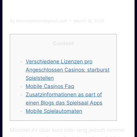
Casinos
By
biztronsmazin@gmail.com
March 18, 2026
Content
Verschiedene Lizenzen pro
Angeschlossen Casinos: starburst
Spielstellen
Mobile Casinos Faq
Zusatzinformationen as part of
einen Blogs das Spielsaal Apps
Mobile Spielautomaten
Möchtet ihr über kurz oder lang jedoch nimmer