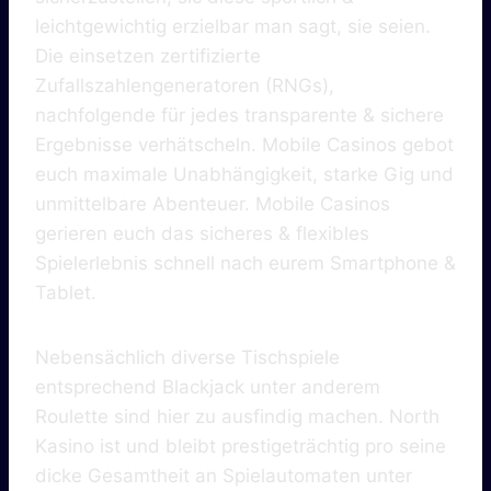
leichtgewichtig erzielbar man sagt, sie seien.
Die einsetzen zertifizierte
Zufallszahlengeneratoren (RNGs),
nachfolgende für jedes transparente & sichere
Ergebnisse verhätscheln. Mobile Casinos gebot
euch maximale Unabhängigkeit, starke Gig und
unmittelbare Abenteuer. Mobile Casinos
gerieren euch das sicheres & flexibles
Spielerlebnis schnell nach eurem Smartphone &
Tablet.
Nebensächlich diverse Tischspiele
entsprechend Blackjack unter anderem
Roulette sind hier zu ausfindig machen. North
Kasino ist und bleibt prestigeträchtig pro seine
dicke Gesamtheit an Spielautomaten unter