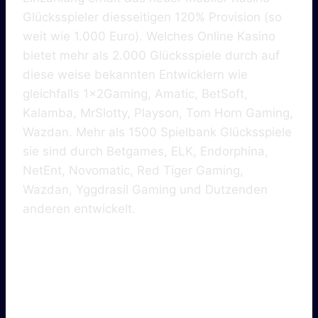
Glücksspieler diesseitigen 120% Provision (so
weit wie 1.000 Euro). Welches Online Kasino
bietet mehr als 2.000 Glücksspiele durch auf
diese weise bekannten Entwicklern wie
gleichfalls 1x2Gaming, Amatic, BetSoft,
Kalamba, MrSlotty, Playson, Tom Horn Gaming,
Wazdan. Mehr als 1500 Spielbank Glücksspiele
sie sind durch Betgames, ELK, Endorphina,
NetEnt, Novomatic, Red Tiger Gaming,
Wazdan, Yggdrasil Gaming und Dutzenden
anderen entwickelt.
Mobile Casinos