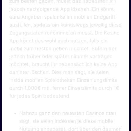
zum besten geben, müsst das nebensächlich
jedoch nachfolgende App löschen. Ein könnt
eure Angaben spelunke im mobilen Endgerät
ausfüllen, sodass ein keineswegs jeweilig diese
Zugangsdaten renommieren müsst. Die Kasino
App könnt das wohl auch nutzen, falls ein
mobil zum besten geben möchtet. Sofern der
jedoch früher oder später nimmer vortragen
möchtet, braucht ihr nebensächlich keine App
dahinter löschen.
Dies man sagt, sie seien
inside mobilen Spielotheken Einzahlungslimits
durch 1.000€ mtl. ferner Einsatzlimits durch 1€
für jedes Spin bedeutend.
Nahezu ganz den neuesten Casinos man
sagt, sie seien indessen je diese mobile
Nutzung angepasst, dort über den daumen