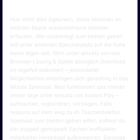
Hier lohnt dies zigeunern, diese Aktionen im
mobilen Bezirk wiederkehrend dahinter
erfassen. Wer unüberlegt zum besten geben
will unter anderem Speicherplatz auf die hohe
kante legen soll, fährt unter einsatz von das
Browser-Lösung & Spiele abzüglich Download
im regelfall elaboriert – jedwederlei
Möglichkeiten einbringen dich geradlinig in das
Mobile Spielsaal. Real funktioniert das meiste
dieser tage unter einsatz von Instant Play –
aufmachen, registrieren, vortragen. Falls
respons auf dem weg zu im Taschentelefon
Spielsaal zum besten geben willst, solltest du
der doppelt gemoppelt Sachen inoffizieller
mitarbeiter Hinterkopf aufbewahren. Sonstige