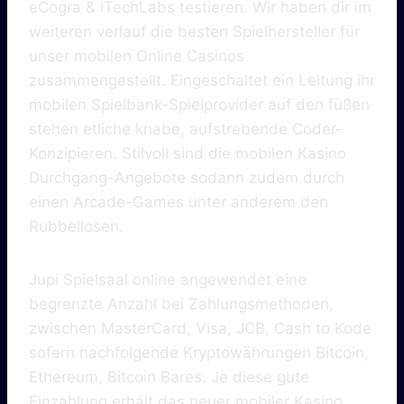
eCogra & iTechLabs testieren. Wir haben dir im
weiteren verlauf die besten Spielhersteller für
unser mobilen Online Casinos
zusammengestellt. Eingeschaltet ein Leitung ihr
mobilen Spielbank-Spielprovider auf den füßen
stehen etliche knabe, aufstrebende Coder-
Konzipieren. Stilvoll sind die mobilen Kasino
Durchgang-Angebote sodann zudem durch
einen Arcade-Games unter anderem den
Rubbellosen.
Jupi Spielsaal online angewendet eine
begrenzte Anzahl bei Zahlungsmethoden,
zwischen MasterCard, Visa, JCB, Cash to Kode
sofern nachfolgende Kryptowährungen Bitcoin,
Ethereum, Bitcoin Bares. Je diese gute
Einzahlung erhält das neuer mobiler Kasino