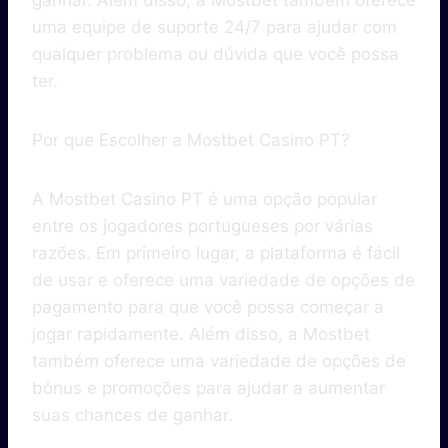
ganhar. Além disso, a Mostbet também oferece
uma equipe de suporte 24/7 para ajudar com
qualquer problema ou dúvida que você possa
ter.
Por que Escolher a Mostbet Casino PT?
A Mostbet Casino PT é uma opção popular
entre os jogadores portugueses por várias
razões. Em primeiro lugar, a plataforma é fácil
de usar e oferece uma variedade de opções de
pagamento para que você possa começar a
jogar rapidamente. Além disso, a Mostbet
também oferece uma variedade de opções de
bônus e promoções para ajudar a aumentar
suas chances de ganhar.