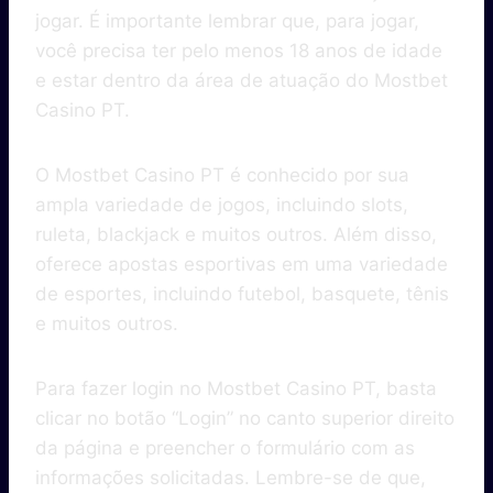
jogar. É importante lembrar que, para jogar,
você precisa ter pelo menos 18 anos de idade
e estar dentro da área de atuação do Mostbet
Casino PT.
O Mostbet Casino PT é conhecido por sua
ampla variedade de jogos, incluindo slots,
ruleta, blackjack e muitos outros. Além disso,
oferece apostas esportivas em uma variedade
de esportes, incluindo futebol, basquete, tênis
e muitos outros.
Para fazer login no Mostbet Casino PT, basta
clicar no botão “Login” no canto superior direito
da página e preencher o formulário com as
informações solicitadas. Lembre-se de que,