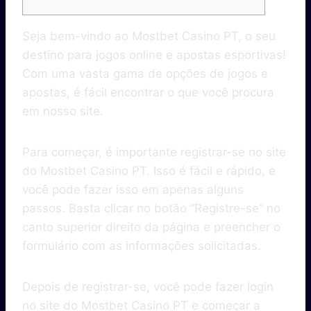
Seja bem-vindo ao Mostbet Casino PT, o seu
destino para jogos online e apostas esportivas!
Com uma vasta gama de opções de jogos e
apostas, é fácil encontrar o que você procura
em nosso site.
Para começar, é importante registrar-se no site
do Mostbet Casino PT. Isso é fácil e rápido, e
você pode fazer isso em apenas alguns
passos. Basta clicar no botão “Registre-se” no
canto superior direito da página e preencher o
formulário com as informações solicitadas.
Depois de registrar-se, você pode fazer login
no site do Mostbet Casino PT e começar a