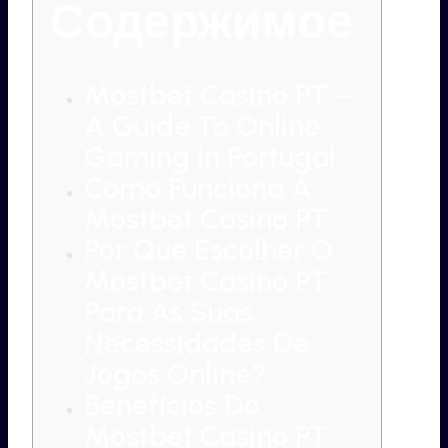
Содержимое
Mostbet Casino PT –
A Guide To Online
Gaming In Portugal
Como Funciona A
Mostbet Casino PT
Por Que Escolher O
Mostbet Casino PT
Para As Suas
Necessidades De
Jogos Online?
Benefícios Do
Mostbet Casino PT