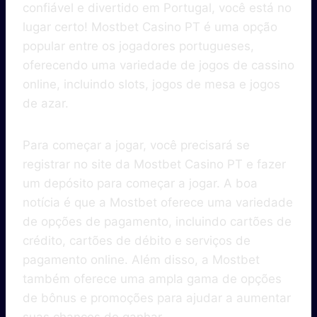
confiável e divertido em Portugal, você está no
lugar certo! Mostbet Casino PT é uma opção
popular entre os jogadores portugueses,
oferecendo uma variedade de jogos de cassino
online, incluindo slots, jogos de mesa e jogos
de azar.
Para começar a jogar, você precisará se
registrar no site da Mostbet Casino PT e fazer
um depósito para começar a jogar. A boa
notícia é que a Mostbet oferece uma variedade
de opções de pagamento, incluindo cartões de
crédito, cartões de débito e serviços de
pagamento online. Além disso, a Mostbet
também oferece uma ampla gama de opções
de bônus e promoções para ajudar a aumentar
suas chances de ganhar.