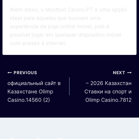
Além disso, o Mostbet Casino PT é uma opção
ideal para aqueles que buscam uma
experiência de jogo online móvel, pois é
possível jogar em qualquer dispositivo móvel
com acesso à internet.
PREVIOUS
NEXT
официальный сайт в
– 2026 Казахстан
Казахстане Olimp
Ставки на спорт и
Casino.14560 (2)
Olimp Casino.7812