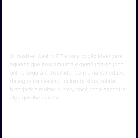
PT Para As Suas
Necessidades De
Jogos Online?
O Mostbet Casino PT é uma opção ideal para
aqueles que buscam uma experiência de jogo
online segura e divertida. Com uma variedade
de jogos de cassino, incluindo slots, ruleta,
blackjack e muitos outros, você pode encontrar
algo que lhe agrade.
Benefícios Do Mostbet
Casino PT