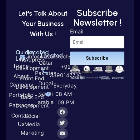
Subscribe
Let's Talk About
Newsletter !
Your Business
Email
With Us !
Quicks
Located
Located
info@razaibtechsolutions.com
Links
Subscribe
Wordpress
Qatar
Home
+92
Development
Pakistan
3390147716
About
Front End
Dubai
Company
Everyday,
Development
saudi
08 AM -
Portofolio
Back End
arabia
09 PM
Packages
Development
Contact
Social
Us
Media
Markiting