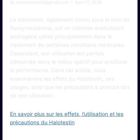
By
biztronsmazin@gmail.com
April 17, 2026
Le Halotestin, également connu sous le nom de
fluoxymestérone, est un stéroïde anabolisant
androgène utilisé principalement dans le
traitement de certaines conditions médicales.
Cependant, son utilisation est parfois
détournée dans le milieu sportif pour améliorer
la performance. Dans cet article, nous
examinerons les effets du Halotestin, ses
usages, ainsi que les précautions à prendre lors
de son utilisation.
En savoir plus sur les effets, l’utilisation et les
précautions du Halotestin