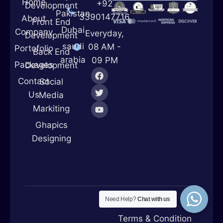
Home
+92
Development
Pakistan
3390147716
About
Front End
Dubai
Company
Everyday,
Development
saudi
08 AM -
Portofolio
Back End
arabia
09 PM
Packages
Development
Contact
Social
Us
Media
Markiting
Ghapics
Designing
Need Help?
Chat with us
Terms & Condition