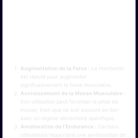
1. Les Effets
Principaux Du
Halotestin
Augmentation de la Force :
Le Halotestin
est réputé pour augmenter
significativement la force musculaire.
Accroissement de la Masse Musculaire :
Son utilisation peut favoriser la prise de
masse, bien que ce soit souvent en lien
avec un régime alimentaire spécifique.
Amélioration de l’Endurance :
Certains
utilisateurs rapportent une amélioration de