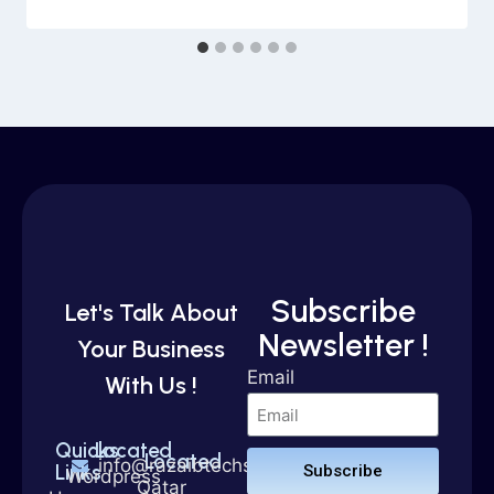
Subscribe
Let's Talk About
Newsletter !
Your Business
Email
With Us !
Quicks
Located
Located
info@razaibtechsolutions.com
Links
Subscribe
Wordpress
Qatar