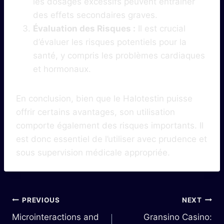
les dosages excessifs peuvent entraîner
des effets secondaires graves.
Évaluation des Risques :
Il est crucial
d’évaluer les risques potentiels pour la
santé, y compris les problèmes cardiaques
et hormonaux.
En conclusion, bien que le Halotestin puisse
offrir certains avantages, son utilisation
comporte également des risques importants. Il
est donc essentiel de l’utiliser avec prudence et
sous supervision médicale appropriée.
PREVIOUS
NEXT
Microinteractions and
Gransino Casino: