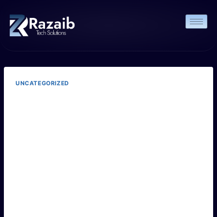
UNCATEGORIZED
Les Effets Du
Halotestin :
Utilisation Et
Précautions