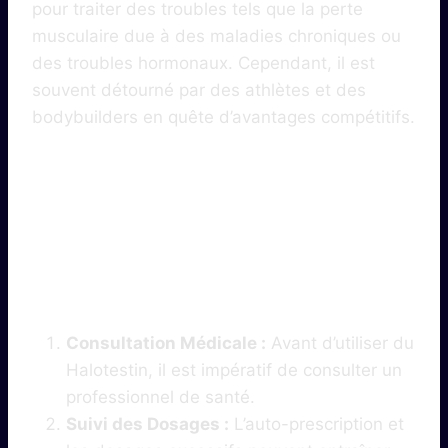
pour traiter des troubles tels que la perte
musculaire due à des maladies chroniques ou
des troubles hormonaux. Cependant, il est
souvent détourné par des athlètes et des
bodybuilders en quête d’avantages compétitifs.
3. Précautions À
Prendre
Consultation Médicale :
Avant d’utiliser du
Halotestin, il est impératif de consulter un
professionnel de santé.
Suivi des Dosages :
L’auto-prescription et