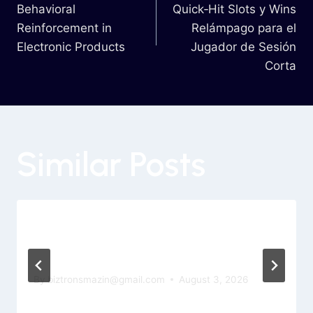
Behavioral
Quick‑Hit Slots y Wins
Reinforcement in
Relámpago para el
Electronic Products
Jugador de Sesión
Corta
Similar Posts
The Amazing Hulk Slot Game
Demonstration Gamble & Free Slot
Fruit Cocktail Revolves
By
biztronsmazin@gmail.com
August 3, 2026