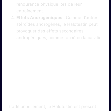
l’endurance physique lors de leur
entraînement.
Effets Androgéniques :
Comme d’autres
stéroïdes androgènes, le Halotestin peut
provoquer des effets secondaires
androgéniques, comme l’acné ou la calvitie.
2. Utilisation
Médicale Et
Détournement
Traditionnellement, le Halotestin est prescrit