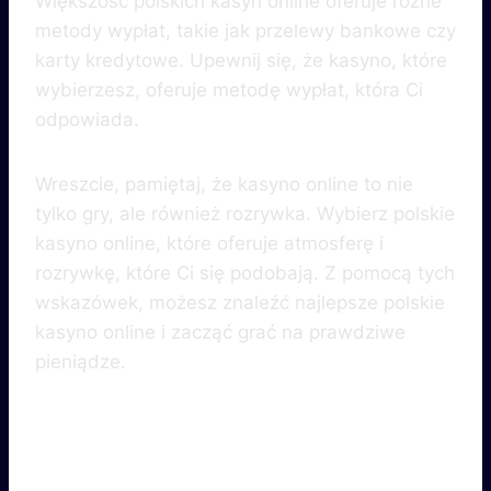
Większość polskich kasyn online oferuje różne
metody wypłat, takie jak przelewy bankowe czy
karty kredytowe. Upewnij się, że kasyno, które
wybierzesz, oferuje metodę wypłat, która Ci
odpowiada.
Wreszcie, pamiętaj, że kasyno online to nie
tylko gry, ale również rozrywka. Wybierz polskie
kasyno online, które oferuje atmosferę i
rozrywkę, które Ci się podobają. Z pomocą tych
wskazówek, możesz znaleźć najlepsze polskie
kasyno online i zacząć grać na prawdziwe
pieniądze.
Jak Wybrać