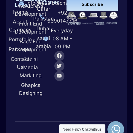
Located
info@razaibtechsolutions.com
Links
Subscribe
Wordpress
Qatar
Home
+92
Development
Pakistan
3390147716
About
Front End
Dubai
Company
Everyday,
Development
saudi
08 AM -
Portofolio
Back End
arabia
09 PM
Packages
Development
Contact
Social
Us
Media
Markiting
Ghapics
Designing
Need Help?
Chat with us