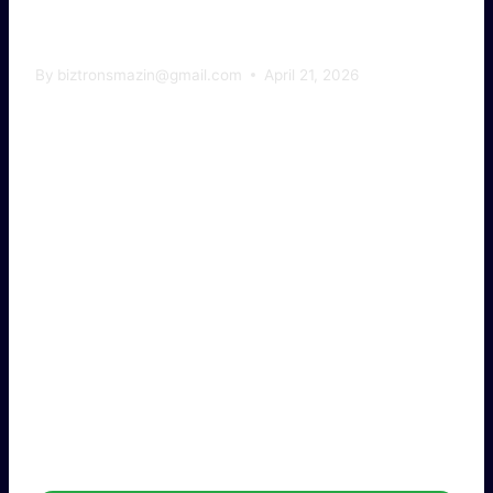
Legalnie.119
By
biztronsmazin@gmail.com
April 21, 2026
Kasyno Online
Na Prawdziwe
Pieniądze –
Gdzie Grać
Legalnie