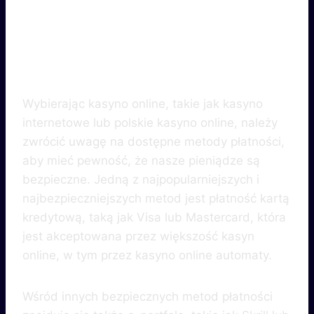
Prawdziwe
Pieniądze
Wybierając kasyno online, takie jak kasyno
internetowe lub polskie kasyno online, należy
zwrócić uwagę na dostępne metody płatności,
aby mieć pewność, że nasze pieniądze są
bezpieczne. Jedną z najpopularniejszych i
najbezpieczniejszych metod jest płatność kartą
kredytową, taką jak Visa lub Mastercard, która
jest akceptowana przez większość kasyn
online, w tym przez kasyno online automaty.
Wśród innych bezpiecznych metod płatności