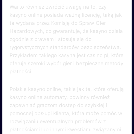
Warto również zwrócić uwagę na to, czy
kasyno online posiada ważną licencję, taką jak
ta wydana przez Komisję do Spraw Gier
Hazardowych, co gwarantuje, że kasyno działa
zgodnie z prawem i stosuje się do
rygorystycznych standardów bezpieczeństwa.
Przykładem takiego kasyna jest casino pl, które
oferuje szeroki wybór gier i bezpieczne metody
płatności.
Polskie kasyno online, takie jak te, które oferują
kasyno online automaty, powinny również
zapewniać graczom dostęp do szybkiej i
pomocnej obsługi klienta, która może pomóc w
rozwiązaniu ewentualnych problemów z
płatnościami lub innymi kwestiami związanymi