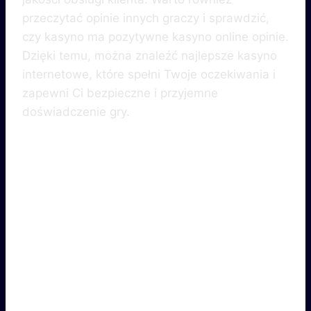
przeczytać opinie innych graczy i sprawdzić,
czy kasyno ma pozytywne kasyno online opinie.
Dzięki temu, można znaleźć najlepsze kasyno
internetowe, które spełni Twoje oczekiwania i
zapewni Ci bezpieczne i przyjemne
doświadczenie gry.
Bezpieczne
Metody Płatności
W Kasynach
Online Na