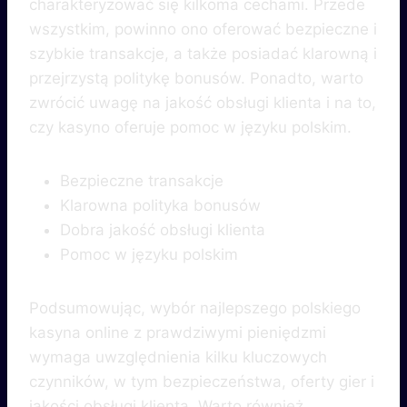
charakteryzować się kilkoma cechami. Przede
wszystkim, powinno ono oferować bezpieczne i
szybkie transakcje, a także posiadać klarowną i
przejrzystą politykę bonusów. Ponadto, warto
zwrócić uwagę na jakość obsługi klienta i na to,
czy kasyno oferuje pomoc w języku polskim.
Bezpieczne transakcje
Klarowna polityka bonusów
Dobra jakość obsługi klienta
Pomoc w języku polskim
Podsumowując, wybór najlepszego polskiego
kasyna online z prawdziwymi pieniędzmi
wymaga uwzględnienia kilku kluczowych
czynników, w tym bezpieczeństwa, oferty gier i
jakości obsługi klienta. Warto również