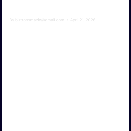
Ы
By
biztronsmazin@gmail.com
April 21, 2026
Как Устроены
Базы Данных
И Зачем Они
Востребован
Ы