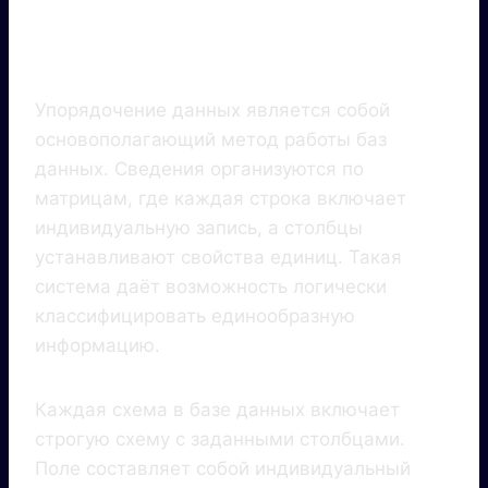
Нном Формате
Упорядочение данных является собой
основополагающий метод работы баз
данных. Сведения организуются по
матрицам, где каждая строка включает
индивидуальную запись, а столбцы
устанавливают свойства единиц. Такая
система даёт возможность логически
классифицировать единообразную
информацию.
Каждая схема в базе данных включает
строгую схему с заданными столбцами.
Поле составляет собой индивидуальный