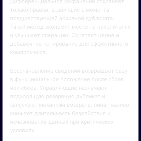
Дифференциальное сохранение сохраняет
только правки, возникшие с момента
предшествующей архивной дубликата.
Такой метод экономит место на накопителях
и улучшает операцию. Сочетает целое и
добавочное копирование для эффективного
компромисса.
Восстановление сведений возвращает базу
в функциональное положение после сбоев
или сбоев. Управляющие назначают
подходящую резервную дубликат и
запускают механизм возврата. пинап казино
снижает длительность бездействия и
исчезновение данных при критических
условиях.