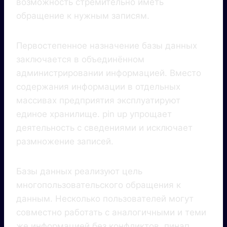
возможность стремительно иметь
обращение к нужным записям.
Первостепенное назначение базы данных
заключается в объединённом
администрировании информацией. Вместо
содержания информации в отдельных
массивах предприятия эксплуатируют
единое хранилище. pin up упрощает
деятельность с сведениями и исключает
размножение записей.
Базы данных реализуют цель
многопользовательского обращения к
данным. Несколько пользователей могут
совместно работать с аналогичными и теми
же информацией без конфликтов. пинап