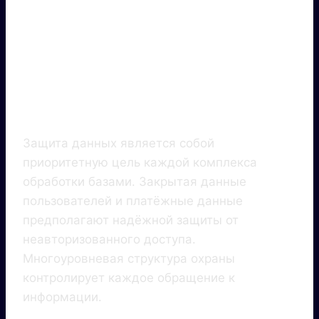
Обеспечение
Данных В Базах
Данных
Защита данных является собой
приоритетную цель каждой комплекса
обработки базами. Закрытая данные
пользователей и платёжные данные
предполагают надёжной защиты от
неавторизованного доступа.
Многоуровневая структура охраны
контролирует каждое обращение к
информации.