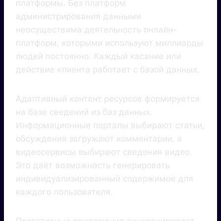
платформы. Без платформ
администрирования данными
неосуществима деятельность онлайн-
платформ, которыми используют миллиарды
людей постоянно. Каждый касание или
действие клиента работает с базой данных.
Адаптивный контент ресурсов формируется
на базе сведений из баз данных.
Информационные порталы выбирают статьи,
обсуждения загружают комментарии, а
видеосервисы выбирают сведения видео.
Это даёт возможность генерировать
индивидуализированный содержимое для
каждого пользователя.