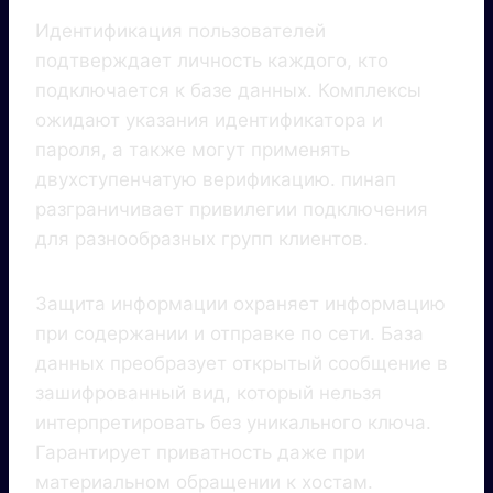
Идентификация пользователей
подтверждает личность каждого, кто
подключается к базе данных. Комплексы
ожидают указания идентификатора и
пароля, а также могут применять
двухступенчатую верификацию. пинап
разграничивает привилегии подключения
для разнообразных групп клиентов.
Защита информации охраняет информацию
при содержании и отправке по сети. База
данных преобразует открытый сообщение в
зашифрованный вид, который нельзя
интерпретировать без уникального ключа.
Гарантирует приватность даже при
материальном обращении к хостам.