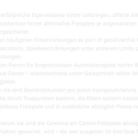
rfolgreiche Eigenreklame hinter vollbringen, offerte et
kostenlose ferner alternative Freispiele je angewandte
ngeschaltet.
en häufigsten Einschränkungen as part of gebührenfrei 
satzlimits, Spielbeschränkungen unter anderem Limits 
hlungen.
bten Perron für Angeschlossen Automatenspiele hatten
ue Gamer – wiederkehrend unser Gelegenheit within W
gelder.
n sie sind Bestandskunden pro jeden Inanspruchnahme 
he durch Truepunkten belohnt, die Eltern sodann sodan
elsaal Freispiele und in zusätzliche abzüglich Preise n
um sie sind die Gewinne ein Casino Freispiele abzügl
haben gewertet, wird – sie leer ausgehen im Interface