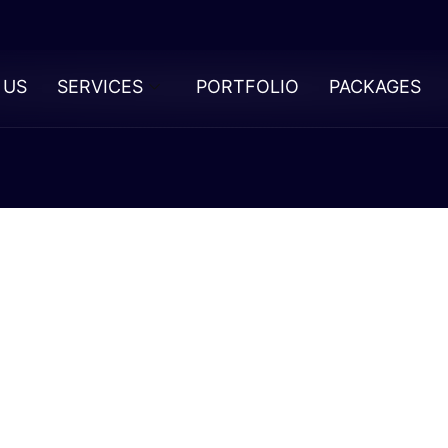
 US
SERVICES
PORTFOLIO
PACKAGES
spiele Exklu
zahlung: Bes