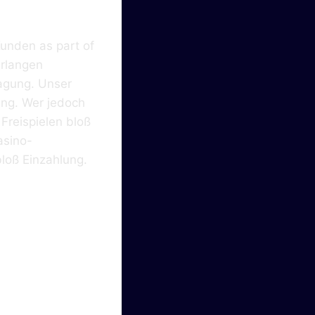
unden as part of
erlangen
ragung. Unser
ung. Wer jedoch
Freispielen bloß
asino-
bloß Einzahlung.
us
agen