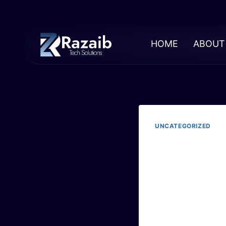
HOME
ABOUT
UNCATEGORIZED
Frei
Ein