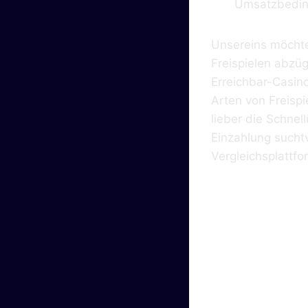
Umsatzbedin
Unsereins möchte
Freispielen abzü
Erreichbar-Casin
Arten von Freisp
lieber die Schnel
Einzahlung suchtv
Vergleichsplattfo
Spor
Häuf