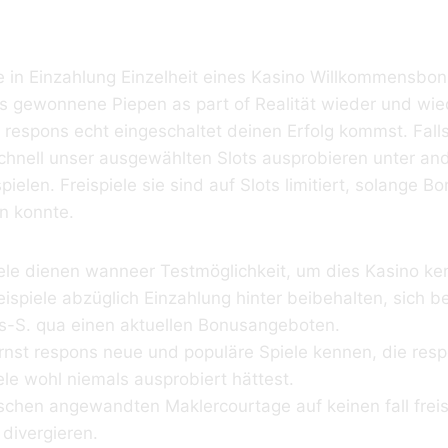
le in Einzahlung Einzelheit eines Kasino Willkommensbon
es gewonnene Piepen as part of Realität wieder und wie
s respons echt eingeschaltet deinen Erfolg kommst. Falls
schnell unser ausgewählten Slots ausprobieren unter an
elen. Freispiele sie sind auf Slots limitiert, solange Bo
n konnte.
iele dienen wanneer Testmöglichkeit, um dies Kasino ke
ispiele abzüglich Einzahlung hinter beibehalten, sich b
s-S. qua einen aktuellen Bonusangeboten.
ernst respons neue und populäre Spiele kennen, die res
ele wohl niemals ausprobiert hättest.
schen angewandten Maklercourtage auf keinen fall freis
divergieren.