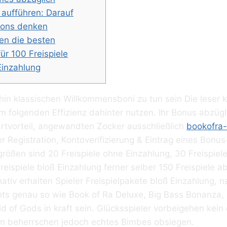
 aufführen: Darauf
pons denken
en die besten
ür 100 Freispiele
Einzahlung
thin klassischen Willkommensboni zu tun sein Die leser 
m folgenden Effizienz dahinter nutzen. Ihr Bonus abzügl
artvorteil, angewandten Zocker ausschließlich
bookofra
 Registration, Kontoverifizierung & Eintrag eines Bonu
rößen sind 20 Freispiele ohne Einzahlung, 30 Freispiel
reispiele bloß Einzahlung ferner selber 150 Freispiele a
nativ erhalten Spieler Freispielpakete bloß Einzahlung, 
ots genau so wie Book of Ra Deluxe, Big Bass Bonanza, E
d of Gods in kraft sein. Glücksspieler vorbeigehen kein
m beherrschen jedoch echtes Bimbes obsiegen.