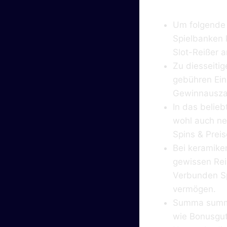
Um folgende e
Spielbanken 
Slot-Reißer a
Zu diesseitig
gebühren Ein
Gewinnausza
In das belie
wohl auch ne
Spins & Preis
Bei keramike
gewissen Rei
Verbunden Spi
vermögen.
Summa summar
wie Bonusgut