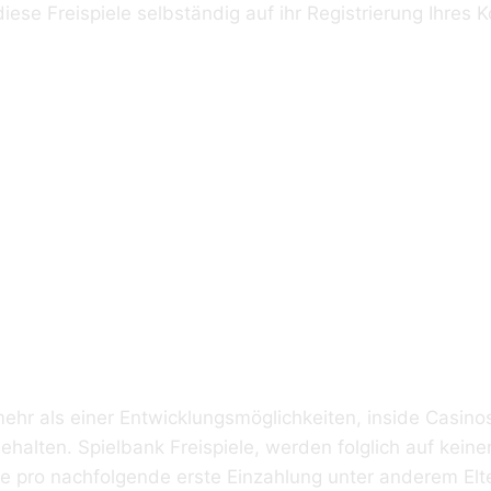
diese Freispiele selbständig auf ihr Registrierung Ihres 
 Spins Unter
rem Freispiele 
rast
mehr als einer Entwicklungsmöglichkeiten, inside Casin
behalten. Spielbank Freispiele, werden folglich auf keinen
ge pro nachfolgende erste Einzahlung unter anderem El