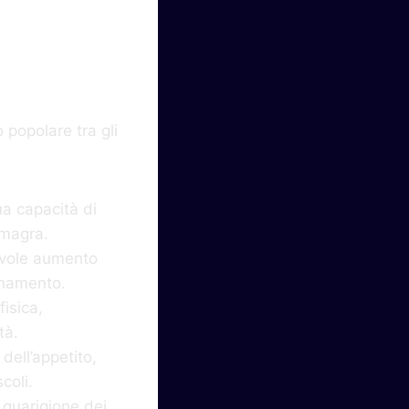
tivi
 popolare tra gli
a capacità di
 magra.
evole aumento
lenamento.
fisica,
tà.
dell’appetito,
coli.
 guarigione dei