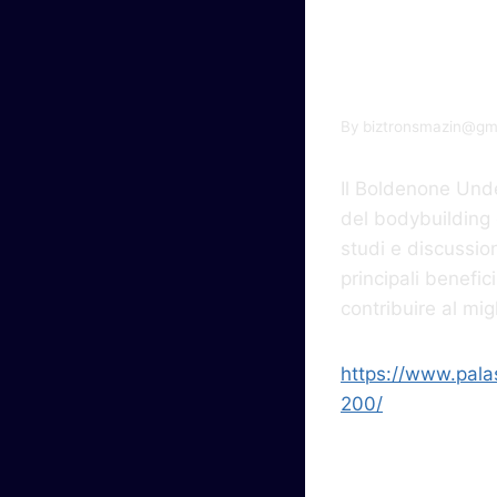
Und
By
biztronsmazin@gm
Il Boldenone Und
del bodybuilding e
studi e discussion
principali benefi
contribuire al mi
https://www.pala
200/