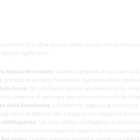
ipali Effetti Posi
ylenate 200 offre diversi effetti positivi che lo rendono
 dei più significativi:
la Massa Muscolare:
Questo composto è noto per la su
a crescita muscolare, favorendo l’aumento della massa
ella Forza:
Gli utilizzatori spesso sperimentano un not
il che consente di sollevare pesi più pesanti durante l’al
o della Resistenza:
Il Boldenone migliora la resistenza 
gli atleti di allenarsi più a lungo e con maggiore intensi
 dell’Appetito:
Un altro effetto vantaggioso è l’aumento 
 cerca di incrementare l’apporto calorico per costruire mus
 Recupero:
Questo steroide favorisce anche una rapida