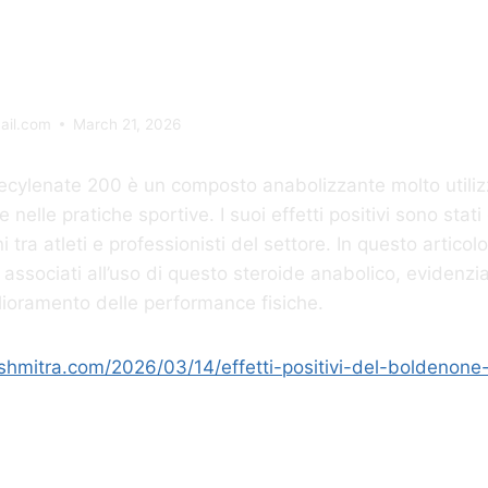
ecylenate 2
ail.com
March 21, 2026
ecylenate 200 è un composto anabolizzante molto utili
 nelle pratiche sportive. I suoi effetti positivi sono stati
i tra atleti e professionisti del settore. In questo artico
ci associati all’uso di questo steroide anabolico, eviden
glioramento delle performance fisiche.
shmitra.com/2026/03/14/effetti-positivi-del-boldenone