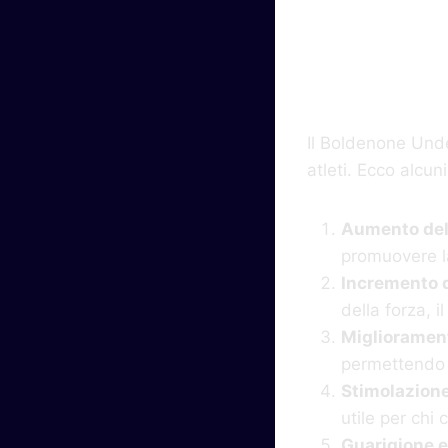
Princ
Il Boldenone Undec
atleti. Ecco alcuni
Aumento del
promuovere l
Incremento d
della forza, 
Migliorament
permettendo a
Stimolazione
utile per chi
Guarigione e