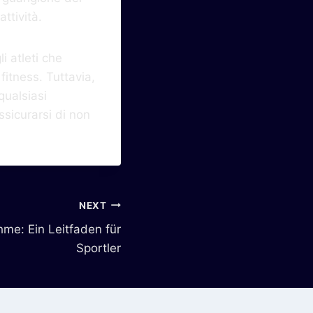
ttività.
i atleti che
fitness. Tuttavia,
qualsiasi
sicurarsi di non
NEXT
hme: Ein Leitfaden für
Sportler