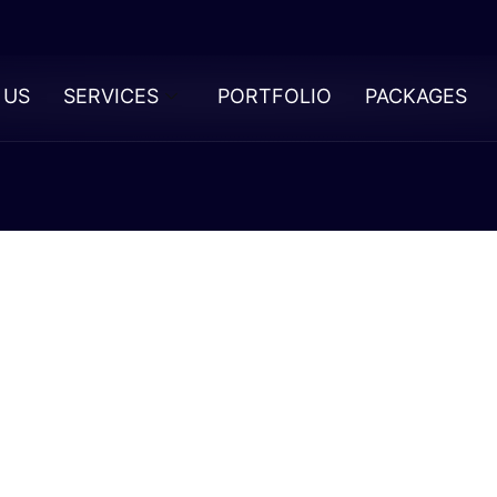
 US
SERVICES
PORTFOLIO
PACKAGES
tti Positivi D
denone