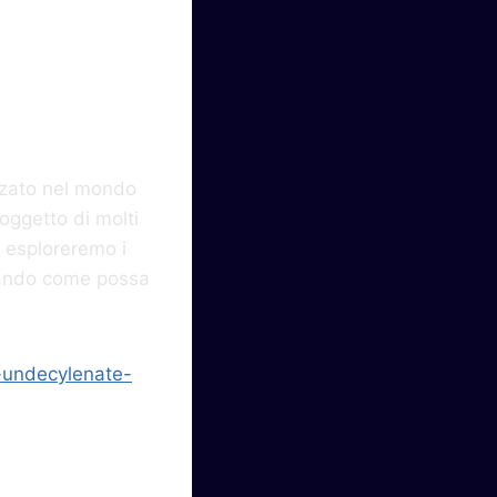
00
zzato nel mondo
 oggetto di molti
lo esploreremo i
ziando come possa
-undecylenate-