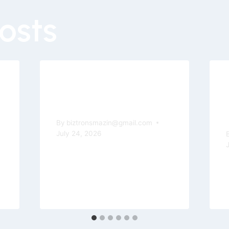
osts
Safari Slot Game: Play
The Greatest 100
Percent Free Demos
By
biztronsmazin@gmail.com
July 24, 2026