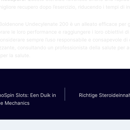
igliore recupero dopo l’esercizio, riducendo i tempi di ina
l Boldenone Undecylenate 200 è un alleato efficace per gl
are le loro performance e raggiungere i loro obiettivi di 
onsiderare sempre l’uso responsabile e consapevole di 
zante, consultando un professionista della salute per as
 per la salute.
Spin Slots: Een Duik in
Richtige Steroideinna
he Mechanics