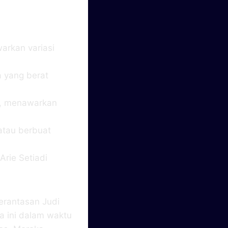
arkan variasi
 yang berat
06, menawarkan
 atau berbuat
Arie Setiadi
erantasan Judi
a ini dalam waktu