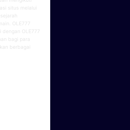
si situs melalui
 sejarah
main. OLE777
asi dengan OLE777
man bagi para
kan berbagai
rkait
rhaen
n