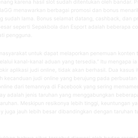
nang karena hasil slot sudah ditentukan oleh bandar. 
laGG menawarkan berbagai promosi dan bonus menari
 sudah lama. Bonus selamat datang, cashback, dan pr
esar seperti Sepakbola dan Esport adalah beberapa con
ati pengguna.
asyarakat untuk dapat melaporkan penemuan konten te
melalui kanal-kanal aduan yang tersedia.” Itu mengapa i
ir aplikasi judi online, tidak akan berhasil. Dua kasus i
 kecanduan judi online yang berujung pada perbuatan 
online dari temannya di Facebook yang sering memamer
lay adalah jenis taruhan yang menggabungkan beberap
taruhan. Meskipun resikonya lebih tinggi, keuntungan y
lay juga jauh lebih besar dibandingkan dengan taruhan 
njukkan bahwa situs tersebut diawasi oleh badan resmi 