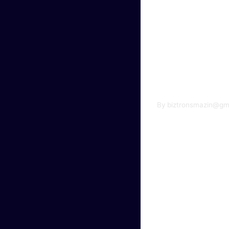
Ter
Ter
By
biztronsmazin@gm
Dra
Ban