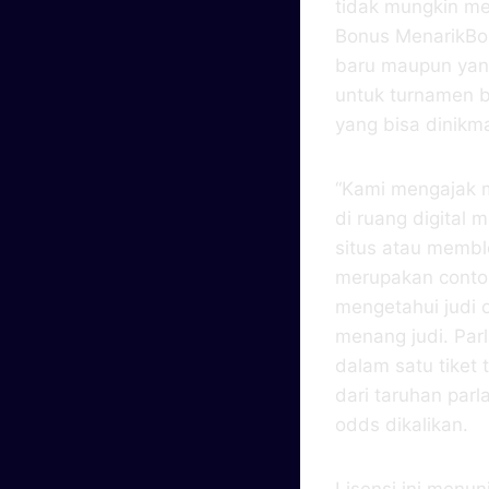
tidak mungkin me
Bonus MenarikBo
baru maupun yang
untuk turnamen b
yang bisa dinikm
“Kami mengajak m
di ruang digital 
situs atau memblok
merupakan contoh
mengetahui judi 
menang judi. Par
dalam satu tiket 
dari taruhan par
odds dikalikan.
Lisensi ini menu