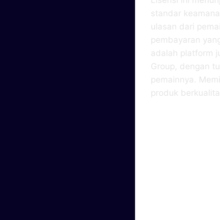
standar keamanan 
ulasan dari pema
pembayaran yang 
adalah platform j
Group, dengan tu
pemainnya. Memi
produk berkualit
Kejagu
Vonis
Dkk D