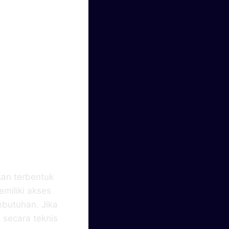
esia
 To
kan terbentuk
miliki akses
ebutuhan. Jika
e secara teknis