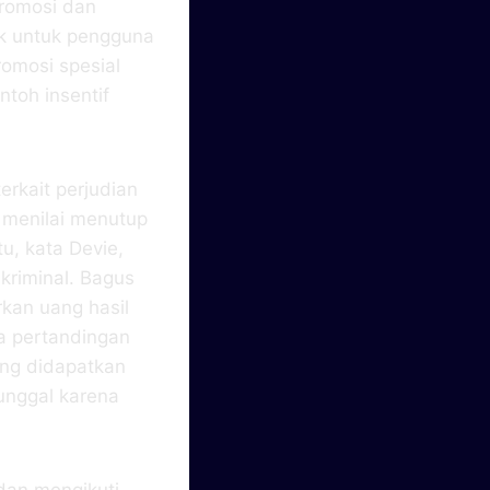
Promosi dan
k untuk pengguna
omosi spesial
toh insentif
rkait perjudian
a menilai menutup
tu, kata Devie,
kriminal. Bagus
kan uang hasil
a pertandingan
ang didapatkan
tunggal karena
dan mengikuti