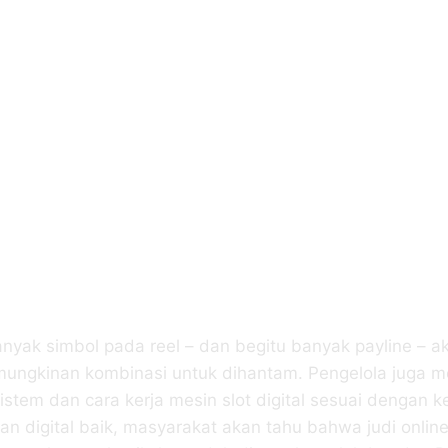
– The Very Best
no Online Indon
come Bonus Up
18,000,
nyak simbol pada reel – dan begitu banyak payline – a
mungkinan kombinasi untuk dihantam. Pengelola juga me
stem dan cara kerja mesin slot digital sesuai dengan k
l dan digital baik, masyarakat akan tahu bahwa judi onlin