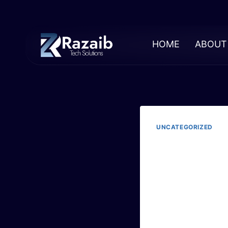
HOME
ABOUT
UNCATEGORIZED
Dra
Ban