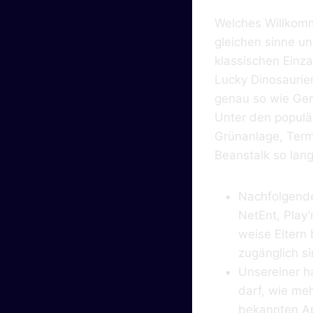
Welches Willkomm
gleichen sinne u
klassischen Einz
Lucky Dinosaurie
genau so wie Ger
Unter den populär
Grünanlage, Term
Beanstalk so lan
Nachfolgende
NetEnt, Play’
weise Eltern
zugänglich si
Unsereiner h
darf, wie meh
bekannten Ap