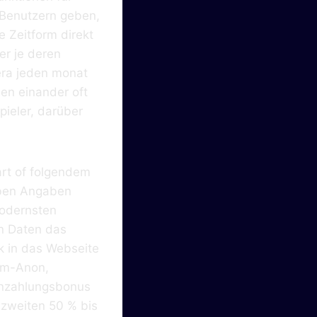
-Benutzern geben,
e Zeitform direkt
r je deren
era jeden monat
en einander oft
pieler, darüber
rt of folgendem
iben Angaben
modernsten
en Daten das
nk in das Webseite
am-Anon,
inzahlungsbonus
 zweiten 50 % bis