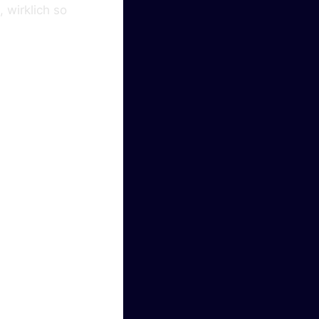
 wirklich so
t