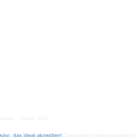
eptiert Brd
elbank App
ile Slots &
mien
ail.com
April 10, 2026
sino, das ideal akzeptiert
Casinojefe-Erlebnis werden F