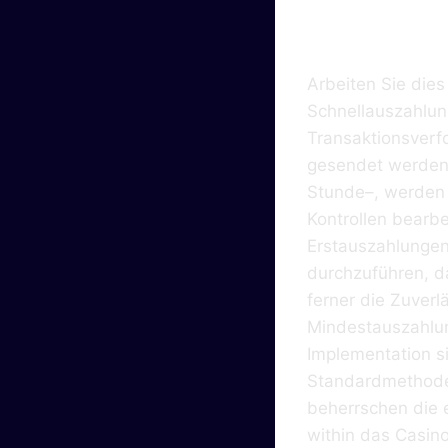
Idea
Arbeiten Sie dies
Schnellauszahlung
Transaktionsverfo
gesendet werden. 
Stunde–, werden 
Kontrollen bearbe
Erstauszahlungen
durchzuführen, d
ferner die Zuverl
Mindestauszahlung
Implementation si
Standardmethode
beherrschen die 
within das Casin