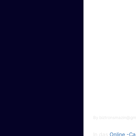
Akz
Spi
Mob
Prä
By
biztronsmazin@gm
In das
Online -Ca