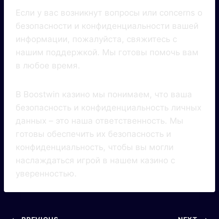
Если у вас возникнут вопросы или concerns о
безопасности и конфиденциальности вашей
информации, пожалуйста, свяжитесь с
нашим поддержкой. Мы готовы помочь вам
в любое время.
В Boostwin казино мы понимаем, что ваша
безопасность и конфиденциальность личных
данных – это наша ответственность. Мы
готовы обеспечить их безопасность и
конфиденциальность, чтобы вы могли
наслаждаться игрой в нашем казино с
уверенностью.