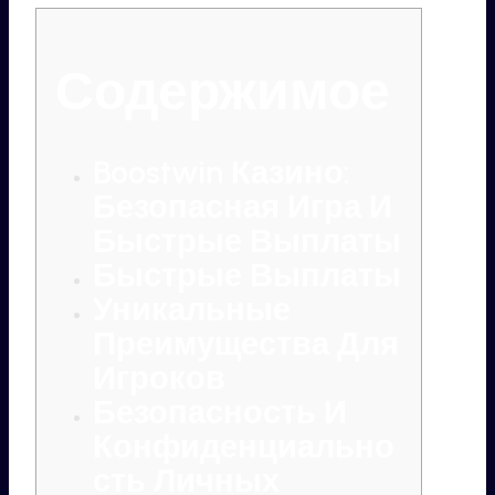
Содержимое
Boostwin Казино:
Безопасная Игра И
Быстрые Выплаты
Быстрые Выплаты
Уникальные
Преимущества Для
Игроков
Безопасность И
Конфиденциально
Сть Личных