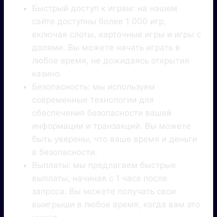
Быстрый доступ к играм: на нашем
сайте доступны более 1 000 игр,
включая слоты, карточные игры и игры с
долями. Вы можете начать играть в
любое время, не дожидаясь открытия
казино.
Безопасность: мы используем
современные технологии для
обеспечения безопасности вашей
информации и транзакций. Вы можете
быть уверены, что ваше время и деньги
в безопасности.
Выплаты: мы предлагаем быстрые
выплаты, начиная с 1 часа после
запроса. Вы можете получать свои
выигрыши в любое время, когда вам это