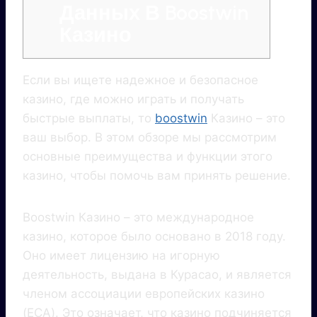
Данных В Boostwin
Казино
Если вы ищете надежное и безопасное
казино, где можно играть и получать
быстрые выплаты, то
boostwin
Казино – это
ваш выбор. В этом обзоре мы рассмотрим
основные преимущества и функции этого
казино, чтобы помочь вам принять решение.
Boostwin Казино – это международное
казино, которое было основано в 2018 году.
Оно имеет лицензию на игорную
деятельность, выдана в Курасао, и является
членом ассоциации европейских казино
(ECA). Это означает, что казино подчиняется