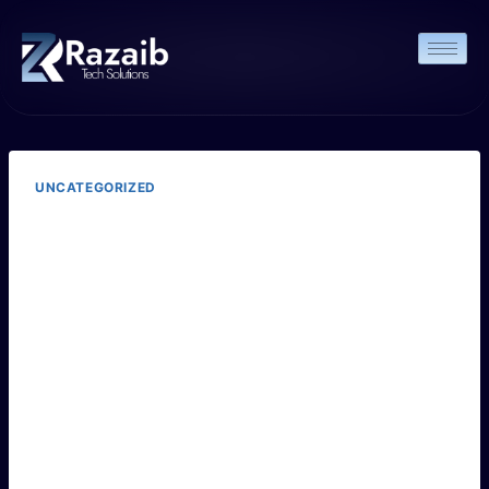
UNCATEGORIZED
Boostwin
Казино
Безопасная
Игра И