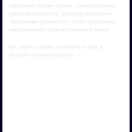
надежное онлайн-казино. Они предлагают
широкий спектр игр, быстрые выплаты и
программы лояльности, чтобы обеспечить
максимальное удовлетворение игроков.
Не теряйте время и начните играть в
Boostwin Казино сегодня!
Уникальные
Преимущества
Для Игроков