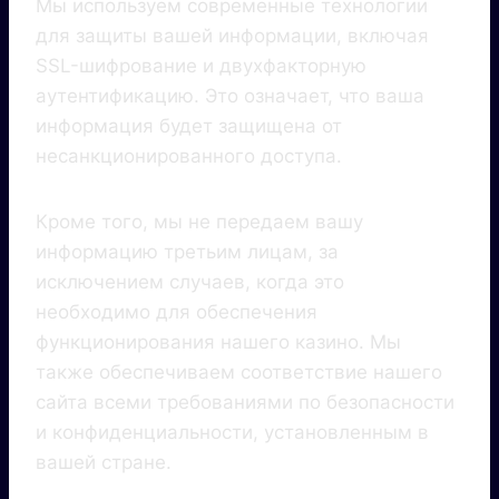
Мы используем современные технологии
для защиты вашей информации, включая
SSL-шифрование и двухфакторную
аутентификацию. Это означает, что ваша
информация будет защищена от
несанкционированного доступа.
Кроме того, мы не передаем вашу
информацию третьим лицам, за
исключением случаев, когда это
необходимо для обеспечения
функционирования нашего казино. Мы
также обеспечиваем соответствие нашего
сайта всеми требованиями по безопасности
и конфиденциальности, установленным в
вашей стране.