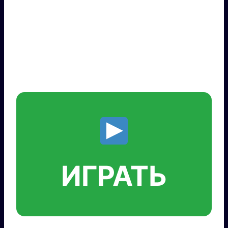
Быстрые
Выплаты
ИГРАТЬ