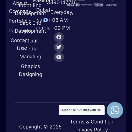
Pakistan
3390147716
About
Front End
Dubai
Company
Everyday,
Development
saudi
08 AM -
Portofolio
Back End
arabia
09 PM
Packages
Development
Contact
Social
Us
Media
Markiting
Ghapics
Designing
Need Help?
Chat with us
Terms & Condition
Copyright © 2025
Privacy Policy