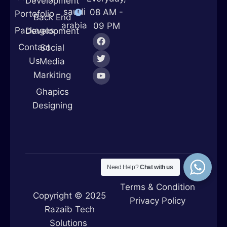
Development
saudi
08 AM -
Portofolio
Back End
arabia
09 PM
Packages
Development
Contact
Social
Us
Media
Markiting
Ghapics
Designing
Need Help?
Chat with us
Terms & Condition
Copyright © 2025
Privacy Policy
Razaib Tech
Solutions