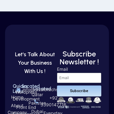
Subscribe
Let's Talk About
Newsletter !
Your Business
Email
With Us !
Quicks
Located
Located
info@razaibtechsolutions.com
Links
Subscribe
Wordpress
Qatar
Home
+92
Development
Pakistan
3390147716
About
Front End
Dubai
Company
Everyday,