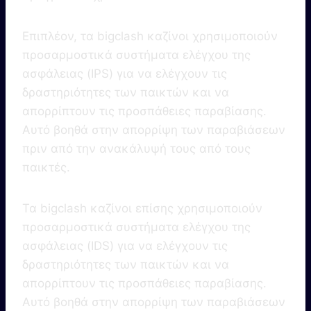
Επιπλέον, τα bigclash καζίνοι χρησιμοποιούν
προσαρμοστικά συστήματα ελέγχου της
ασφάλειας (IPS) για να ελέγχουν τις
δραστηριότητες των παικτών και να
απορρίπτουν τις προσπάθειες παραβίασης.
Αυτό βοηθά στην απορρίψη των παραβιάσεων
πριν από την ανακάλυψή τους από τους
παικτές.
Τα bigclash καζίνοι επίσης χρησιμοποιούν
προσαρμοστικά συστήματα ελέγχου της
ασφάλειας (IDS) για να ελέγχουν τις
δραστηριότητες των παικτών και να
απορρίπτουν τις προσπάθειες παραβίασης.
Αυτό βοηθά στην απορρίψη των παραβιάσεων