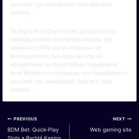
πριν από την ανακάλυψή τους από τους
παικτές.
Τα bigclash καζίνοι επίσης χρησιμοποιούν
προσαρμοστικά συστήματα ελέγχου της
ασφάλειας (IPS) για να ελέγχουν τις
δραστηριότητες των παικτών και να
απορρίπτουν τις προσπάθειες παραβίασης.
Αυτό βοηθά στην απορρίψη των παραβιάσεων
πριν από την ανακάλυψή τους από τους
παικτές.
PREVIOUS
NEXT
BDM Bet: Quick‑Play
Web gaming site
Slots a Rychlá Kasino