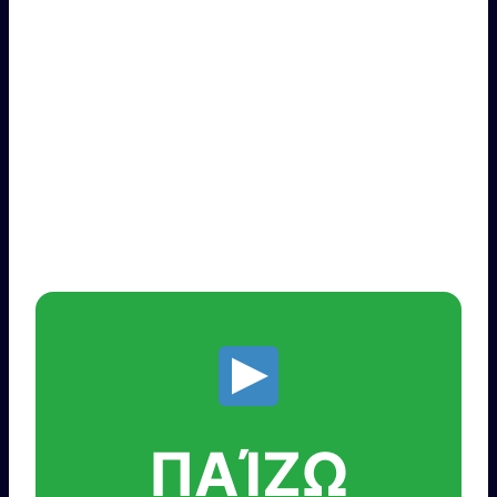
Ασφάλεια Και
Προστασία
Παικτών Στο
Online Καζίνο
ΠΑΊΖΩ