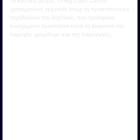
τα κρίτικα μέτρα. Το Big Clash Casino
χρησιμοποιεί τεχνικές όπως το προστατευτικό
περιβάλλον του BigClash, που προσφέρει
ενισχυμένη προστασία κατά τη διάρκεια της
παροχής χρημάτων και της παραγωγής.
Ελέγχος Και
Προστασία: Πώς
Τα Online Καζίνοι
Ελέγχουν Τις
Δραστηριότητες