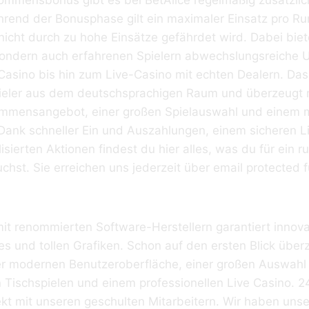
mmensbonus gibt es bei BetAlice regelmäßig zusätzlic
rend der Bonusphase gilt ein maximaler Einsatz pro Ru
icht durch zu hohe Einsätze gefährdet wird. Dabei biete
 sondern auch erfahrenen Spielern abwechslungsreiche U
Casino bis hin zum Live-Casino mit echten Dealern. Das
Spieler aus dem deutschsprachigen Raum und überzeugt 
kommensangebot, einer großen Spielauswahl und einem
 Dank schneller Ein und Auszahlungen, einem sicheren 
isierten Aktionen findest du hier alles, was du für ein 
uchst. Sie erreichen uns jederzeit über email protected f
it renommierten Software-Herstellern garantiert innova
s und tollen Grafiken. Schon auf den ersten Blick über
ner modernen Benutzeroberfläche, einer großen Auswah
n Tischspielen und einem professionellen Live Casino. 2
ekt mit unseren geschulten Mitarbeitern. Wir haben uns