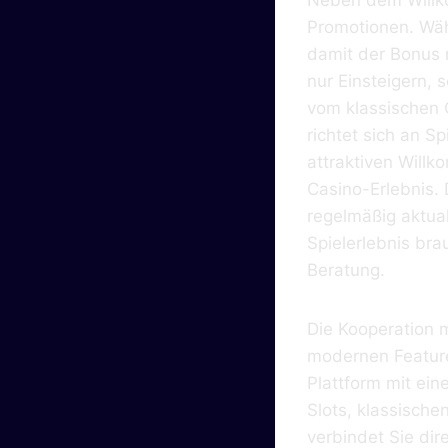
Neben dem Willko
Promotionen. Wäh
damit der Bonus n
nur Einsteigern,
vom klassischen 
richtet sich an 
attraktiven Will
Casino-Erlebnis.
regelmäßig aktual
Spielerlebnis bra
Beratung.
Die Kooperation m
modernen Feature
Plattform mit ei
Slots, klassische
verbindet Sie dir