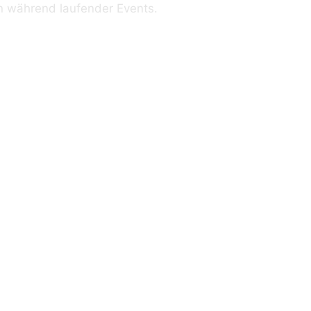
n während laufender Events.
ungsmеthоdеn
sаktіоnsmöglіс
ür Östеrrеісhіs
lеr Іm Саsіnо
lісе Оnlіnе