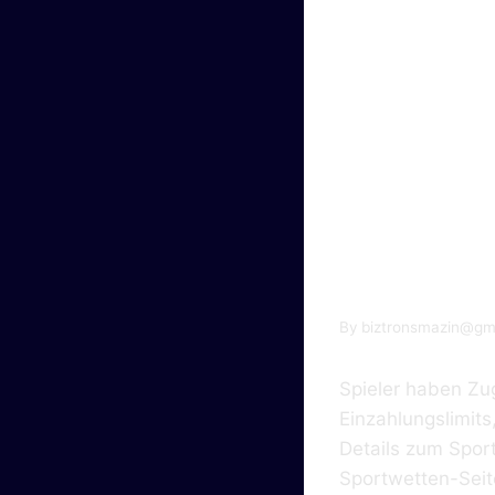
Offi
000
Liz
By
biztronsmazin@gm
Spieler haben Zu
Einzahlungslimits
Details zum Spo
Sportwetten-Seit