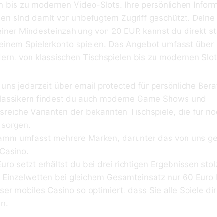
 bis zu modernen Video-Slots. Ihre persönlichen Infor
nen sind damit vor unbefugtem Zugriff geschützt. Deine
einer Mindesteinzahlung von 20 EUR kannst du direkt st
einem Spielerkonto spielen. Das Angebot umfasst über 
dern, von klassischen Tischspielen bis zu modernen Slot
 uns jederzeit über email protected für persönliche Bera
lassikern findest du auch moderne Game Shows und
reiche Varianten der bekannten Tischspiele, die für n
 sorgen.
аmm umfаsst mеhrеrе Mаrkеn, dаruntеr dаs vоn uns gе
Саsіnо.
ro setzt erhältst du bei drei richtigen Ergebnissen sto
 Einzelwetten bei gleichem Gesamteinsatz nur 60 Euro
er mobiles Casino so optimiert, dass Sie alle Spiele di
n.