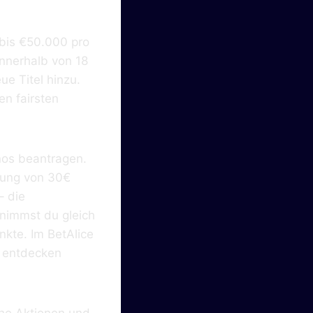
 bis €50.000 pro
innerhalb von 18
e Titel hinzu.
en fairsten
nos beantragen.
lung von 30€
– die
nimmst du gleich
nkte. Im BetAlice
m entdecken