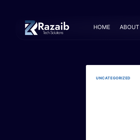
HOME
ABOUT
UNCATEGORIZED
Bet
Öst