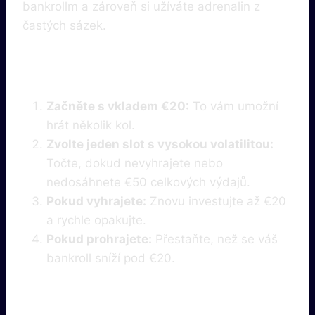
bankrollm a zároveň si užíváte adrenalin z
častých sázek.
Praktická Struktura Seance
Začněte s vkladem €20:
To vám umožní
hrát několik kol.
Zvolte jeden slot s vysokou volatilitou:
Točte, dokud nevyhrajete nebo
nedosáhnete €50 celkových výdajů.
Pokud vyhrajete:
Znovu investujte až €20
a rychle opakujte.
Pokud prohrajete:
Přestaňte, než se váš
bankroll sníží pod €20.