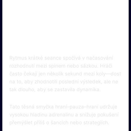
8. Časování
Rozhodnutí: Pulz
Rychlé Hry
Rytmus krátké seance spočívá v načasování
rozhodnutí mezi spinem nebo sázkou. Hráči
často čekají jen několik sekund mezi koly—dost
na to, aby zhodnotili poslední výsledek, ale ne
tak dlouho, aby se zastavila dynamika.
Tato těsná smyčka hraní–pauza–hraní udržuje
vysokou hladinu adrenalinu a snižuje pokušení
přemýšlet příliš o šancích nebo strategiích.