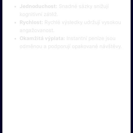
Jednoduchost:
Snadné sázky snižují
kognitivní zátěž.
Rychlost:
Rychlé výsledky udržují vysokou
angažovanost.
Okamžitá výplata:
Instantní peníze jsou
odměnou a podporují opakované návštěvy.
Připraveni Na
Další Rychlý Spin?
Přidejte Se K Bet
On Red Ještě