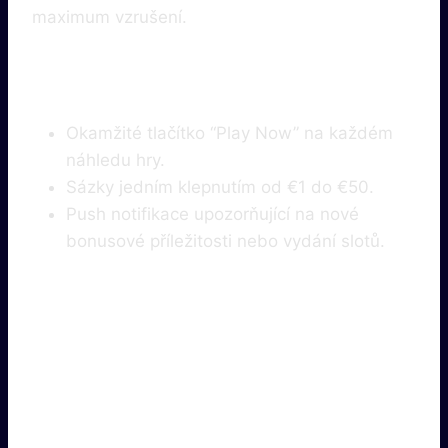
maximum vzrušení.
Funkce Rychlého Přístupu
Okamžité tlačítko “Play Now” na každém
náhledu hry.
Sázky jedním klepnutím od €1 do €50.
Push notifikace upozorňující na nové
bonusové příležitosti nebo vydání slotů.
5. Bezproblémové
Vklady: Crypto A