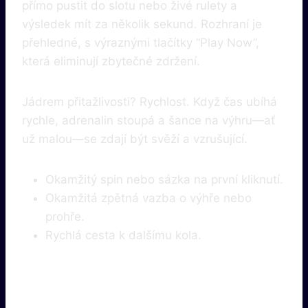
přímo pustit do slotu nebo živé rulety a
výsledek mít za několik sekund. Rozhraní je
přehledné, s výraznými tlačítky “Play Now”,
která eliminují zbytečné zdržení.
Jádrem přitažlivosti? Rychlost. Když čas ubíhá
rychle, adrenalin stoupá a šance na výhru—ať
už malou—se zdají být svěží a vzrušující.
Okamžitý spin nebo sázka na první kliknutí.
Okamžitá zpětná vazba o výhře nebo
prohře.
Rychlá cesta k dalšímu kola.