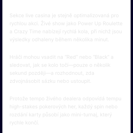
Sekce live casina je stejně optimalizovaná pro
rychlou akci. Živé show jako Power Up Roulette
a Crazy Time nabízejí rychlá kola, při nichž jsou
výsledky odhaleny během několika minut.
Hráči mohou vsadit na “Red” nebo “Black” a
sledovat, jak se kolo točí—pouze o několik
sekund později—a rozhodnout, zda
zdvojnásobit sázku nebo ustoupit.
Protože tempo živého dealera odpovídá tempu
high-stakes pokerových her, každý spin nebo
rozdání karty působí jako mini-turnaj, který
rychle končí.