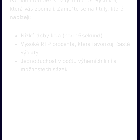
rychlou hrou bez složitých bonusových kol,
která vás zpomalí. Zaměřte se na tituly, které
nabízejí:
Nízké doby kola (pod 15 sekund).
Vysoké RTP procenta, která favorizují časté
výplaty.
Jednoduchost v počtu výherních linií a
možnostech sázek.
3. Live Casino:
Power Up
Roulette A Další