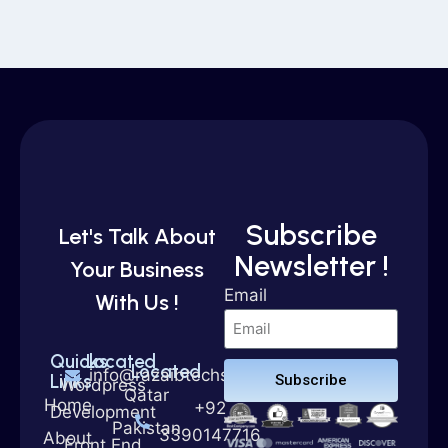
Subscribe
Let's Talk About
Newsletter !
Your Business
Email
With Us !
Quicks
Located
Located
info@razaibtechsolutions.com
Links
Subscribe
Wordpress
Qatar
Home
+92
Development
Pakistan
3390147716
About
Front End