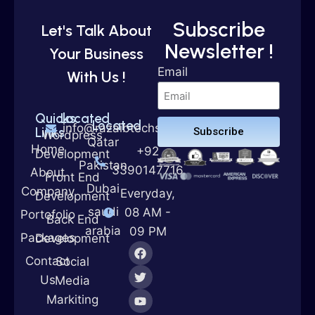
Subscribe
Let's Talk About
Newsletter !
Your Business
Email
With Us !
Quicks
Located
Located
info@razaibtechsolutions.com
Links
Subscribe
Wordpress
Qatar
Home
+92
Development
Pakistan
3390147716
About
Front End
Dubai
Company
Everyday,
Development
saudi
08 AM -
Portofolio
Back End
arabia
09 PM
Packages
Development
Contact
Social
Us
Media
Markiting