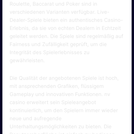
Roulette, Baccarat und Poker sind in
verschiedenen Varianten verfügbar. Live-
Dealer-Spiele bieten ein authentisches Casino-
Erlebnis, da sie von echten Dealern in Echtzeit
geleitet werden. Die Spiele sind regelmäßig auf
Fairness und Zufälligkeit geprüft, um die
Integrität des Spielerlebnisses zu
gewährleisten.
Die Qualität der angebotenen Spiele ist hoch,
mit ansprechenden Grafiken, flüssigem
Gameplay und innovativen Funktionen. nv
casino erweitert sein Spieleangebot
kontinuierlich, um den Spielern immer wieder
neue und aufregende
Unterhaltungsmöglichkeiten zu bieten. Die