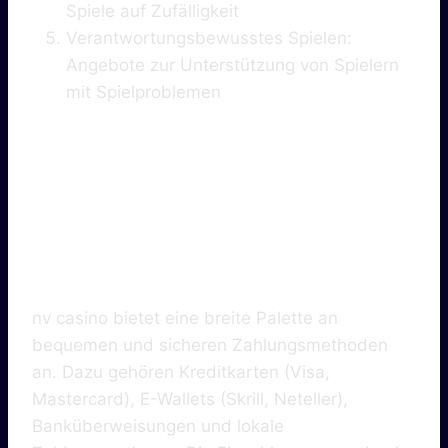
Spiele auf Zufälligkeit
Verantwortungsbewusstes Spielen:
Angebote zur Unterstützung von Spielern
mit Spielproblemen
Zahlungsmethod
En Bei Nv Casino
nv casino bietet eine breite Palette an
bequemen und sicheren Zahlungsmethoden
an. Dazu gehören Kreditkarten (Visa,
Mastercard), E-Wallets (Skrill, Neteller),
Banküberweisungen und lokale