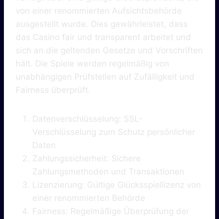
von einer renommierten Aufsichtsbehörde
ausgestellt wurde. Dies gewährleistet, dass
das Casino fair und transparent arbeitet und
sich an die geltenden Gesetze und Vorschriften
hält. Die Spiele werden regelmäßig von
unabhängigen Prüfstellen auf Zufälligkeit und
Fairness überprüft.
Datenverschlüsselung: SSL-
Verschlüsselung zum Schutz persönlicher
Daten
Zahlungssicherheit: Sichere
Zahlungsmethoden und Transaktionen
Lizenzierung: Gültige Glücksspiellizenz von
einer renommierten Behörde
Fairness: Regelmäßige Überprüfung der