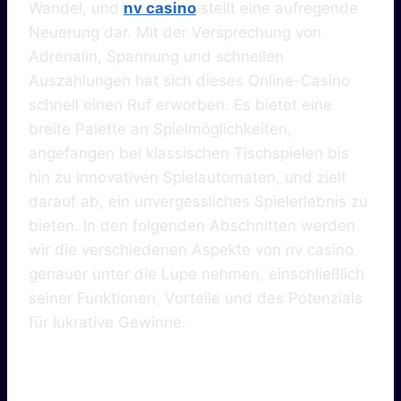
Wandel, und
nv casino
stellt eine aufregende
Neuerung dar. Mit der Versprechung von
Adrenalin, Spannung und schnellen
Auszahlungen hat sich dieses Online-Casino
schnell einen Ruf erworben. Es bietet eine
breite Palette an Spielmöglichkeiten,
angefangen bei klassischen Tischspielen bis
hin zu innovativen Spielautomaten, und zielt
darauf ab, ein unvergessliches Spielerlebnis zu
bieten. In den folgenden Abschnitten werden
wir die verschiedenen Aspekte von nv casino
genauer unter die Lupe nehmen, einschließlich
seiner Funktionen, Vorteile und des Potenzials
für lukrative Gewinne.