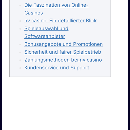
Die Faszination von Online-
Casinos
nv casino: Ein detaillierter Blick
Spieleauswahl und
Softwareanbieter
Bonusangebote und Promotionen
Sicherheit und fairer Spielbetrieb
Zahlungsmethoden bei nv casino
Kundenservice und Support
Adrenalin Pur &
Sofortige