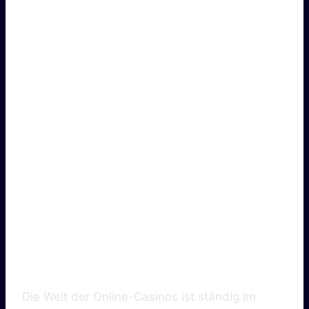
Auszahlung:
Erlebe Die
Spannung Mit
Nv Casino –
Dein Schlüssel
Zum Glück.
Die Welt der Online-Casinos ist ständig im