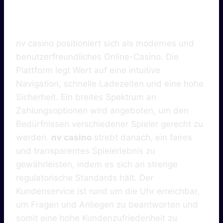
Detaillierter Blick
nv casino positioniert sich als modernes und
benutzerfreundliches Online-Casino. Die
Plattform legt Wert auf eine intuitive
Navigation, schnelle Ladezeiten und eine hohe
Sicherheit. Ein breites Spektrum an
Zahlungsoptionen wird angeboten, um den
Bedürfnissen verschiedener Spieler gerecht zu
werden.
nv casino
strebt danach, ein faires
und transparentes Spielerlebnis zu
gewährleisten, indem es sich an strenge
regulatorische Standards hält. Der
Kundenservice ist rund um die Uhr erreichbar,
um Fragen und Anliegen zu beantworten und
somit eine hohe Kundenzufriedenheit zu