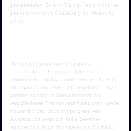
gewährleisten. Es wird Wert auf eine moderne
und ansprechende Gestaltung der Webseite
gelegt.
Spieleauswahl Und
Softwareanbieter
Die Spieleauswahl bei nv casino ist
beeindruckend. Es werden Spiele von
renommierten Softwareanbietern wie NetEnt,
Microgaming und Play’n GO angeboten. Dazu
gehören klassische Spielautomaten mit
verschiedenen Themen und Funktionen, sowie
moderne Video-Slots mit progressiven
Jackpots, die potenziell hohe Gewinne
versprechen. Auch Tischspiele wie Blackjack,