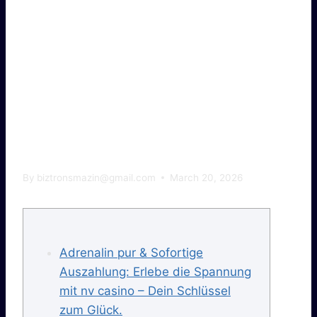
Spannung Mit
Nv Casino –
Dein Schlüssel
Zum Glück.
By
biztronsmazin@gmail.com
March 20, 2026
Adrenalin pur & Sofortige
Auszahlung: Erlebe die Spannung
mit nv casino – Dein Schlüssel
zum Glück.