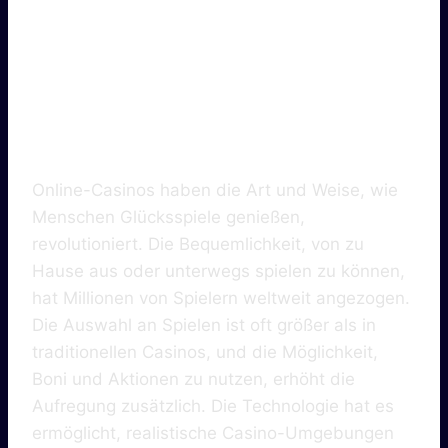
Die Faszination
Von Online-
Casinos
Online-Casinos haben die Art und Weise, wie
Menschen Glücksspiele genießen,
revolutioniert. Die Bequemlichkeit, von zu
Hause aus oder unterwegs spielen zu können,
hat Millionen von Spielern weltweit angezogen.
Die Auswahl an Spielen ist oft größer als in
traditionellen Casinos, und die Möglichkeit,
Boni und Aktionen zu nutzen, erhöht die
Aufregung zusätzlich. Die Technologie hat es
ermöglicht, realistische Casino-Umgebungen