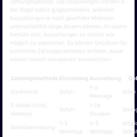
Zahlungsoptionen. Die Einzahlungen werden in
der Regel sofort gutgeschrieben, während
Auszahlungen je nach gewählter Methode
unterschiedlich lange dauern können. nv casino
bemüht sich, Auszahlungen so schnell wie
möglich zu bearbeiten. Es können Gebühren für
bestimmte Zahlungsmethoden anfallen, diese
werden jedoch transparent kommuniziert.
Zahlungsmethode
Einzahlung
Auszahlung
Ge
1-3
Kreditkarte
Sofort
Keine
Werktage
E-Wallet (Skrill,
1-24
Sofort
Gerin
Neteller)
Stunden
1-3
3-5
Mögli
Banküberweisung
Werktage
Werktage
Gebü