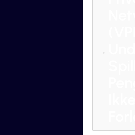
Net
(VP
Und
Spi
Pen
Ikk
For