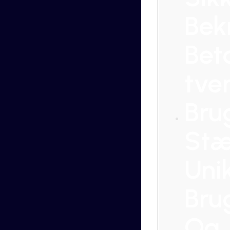
Bek
Bet
Tve
Bru
Stæ
Uni
Bru
Og