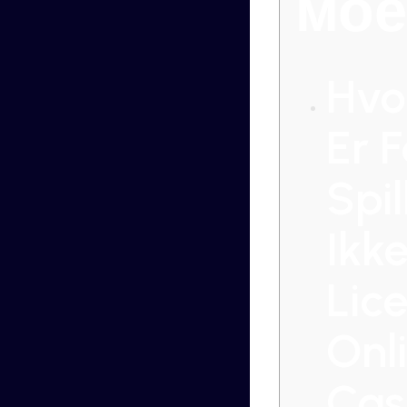
Мое
Hvo
Er F
Spil
Ikk
Lic
Onl
Cas