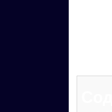
Lic
Со