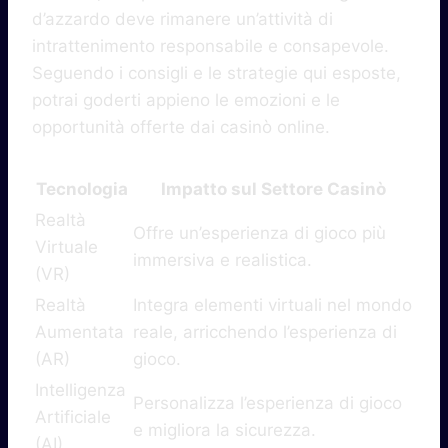
d’azzardo deve rimanere un’attività di
intrattenimento responsabile e consapevole.
Seguendo i consigli e le strategie qui esposte,
potrai goderti appieno le emozioni e le
opportunità offerte dai casinò online.
Tecnologia
Impatto sul Settore Casinò
Realtà
Offre un’esperienza di gioco più
Virtuale
immersiva e realistica.
(VR)
Realtà
Integra elementi virtuali nel mondo
Aumentata
reale, arricchendo l’esperienza di
(AR)
gioco.
Intelligenza
Personalizza l’esperienza di gioco
Artificiale
e migliora la sicurezza.
(AI)