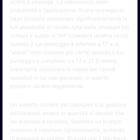
abilità e strategia. La conoscenza delle
probabilità e l’applicazione di una strategia di
base possono aumentare significativamente le
tue possibilità di vincita. Una delle strategie più
comuni è quella di “hit” (chiedere un’altra carta)
quando il tuo punteggio è inferiore a 17 e di
“stand” (non chiedere più carte) quando il tuo
punteggio è compreso tra 17 e 21. È inoltre
importante conoscere le regole del casinò
specifico in cui stai giocando, in quanto
possono variare leggermente.
Un aspetto cruciale del blackjack è la gestione
del bankroll, ovvero la quantità di denaro che
sei disposto a rischiare. Stabilisci un budget
massimo e rispettalo rigorosamente, evitando
di inseguire le perdite. Ricorda che il blackjack