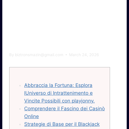
O E Vincite
Possibili Con
Playjonny.
By
biztronsmazin@gmail.com
March 24, 2026
Abbraccia la Fortuna: Esplora
lUniverso di Intrattenimento e
Vincite Possibili con playjonny.
Comprendere il Fascino dei Casinò
Online
Strategie di Base per il Blackjack