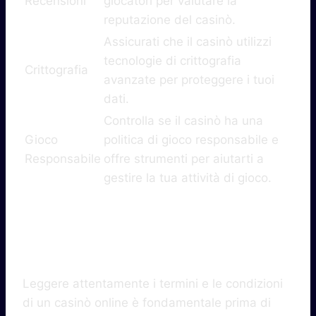
Recensioni
giocatori per valutare la
reputazione del casinò.
Assicurati che il casinò utilizzi
tecnologie di crittografia
Crittografia
avanzate per proteggere i tuoi
dati.
Controlla se il casinò ha una
Gioco
politica di gioco responsabile e
Responsabile
offre strumenti per aiutarti a
gestire la tua attività di gioco.
L’Importanza Dei Termini E
Delle Condizioni
Leggere attentamente i termini e le condizioni
di un casinò online è fondamentale prima di