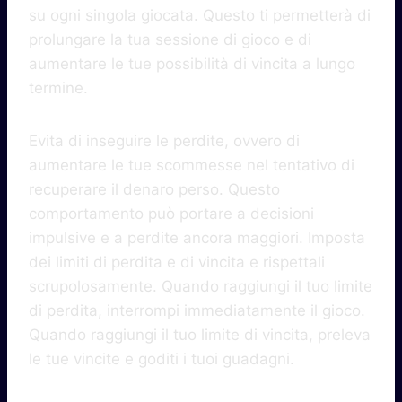
su ogni singola giocata. Questo ti permetterà di
prolungare la tua sessione di gioco e di
aumentare le tue possibilità di vincita a lungo
termine.
Evita di inseguire le perdite, ovvero di
aumentare le tue scommesse nel tentativo di
recuperare il denaro perso. Questo
comportamento può portare a decisioni
impulsive e a perdite ancora maggiori. Imposta
dei limiti di perdita e di vincita e rispettali
scrupolosamente. Quando raggiungi il tuo limite
di perdita, interrompi immediatamente il gioco.
Quando raggiungi il tuo limite di vincita, preleva
le tue vincite e goditi i tuoi guadagni.