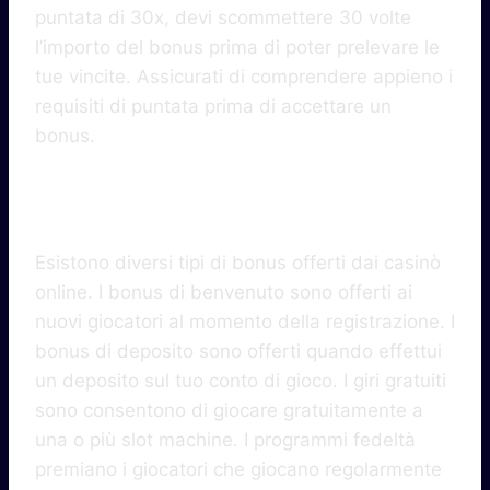
puntata di 30x, devi scommettere 30 volte
l’importo del bonus prima di poter prelevare le
tue vincite. Assicurati di comprendere appieno i
requisiti di puntata prima di accettare un
bonus.
Tipi Comuni Di Bonus
Esistono diversi tipi di bonus offerti dai casinò
online. I bonus di benvenuto sono offerti ai
nuovi giocatori al momento della registrazione. I
bonus di deposito sono offerti quando effettui
un deposito sul tuo conto di gioco. I giri gratuiti
sono consentono di giocare gratuitamente a
una o più slot machine. I programmi fedeltà
premiano i giocatori che giocano regolarmente