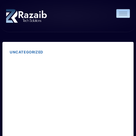
UNCATEGORIZED
5. Hit’N’Spin:
Jedno C Zl
Posiadanie XL
Zl (dodatkowy