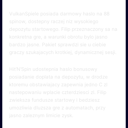
VulkanSpiele posiada darmowy haslo na 88
spinow, dostepny raczej niz wysokiego
depozytu startowego. Filip przeznaczony sa na
konkretna gre, a warunki obrotu bylo jasno
bardzo jasne. Pakiet sprawdzi sie u ciebie
graczy szukajacych krotkiej, dynamicznej sesji.
Hit’N’Spin udostepnia haslo bonusowy
posiadanie doplata na depozytu, w drodze
ktoremu obstawiajacy zapewnia jedno C zl
nastepowaniu wplacie czterdziesci zl. Filip
zwieksza fundusze startowy i bedziesz
umozliwia dluzsza gre z automatach, przy
jasno zaleznym limicie zysk.