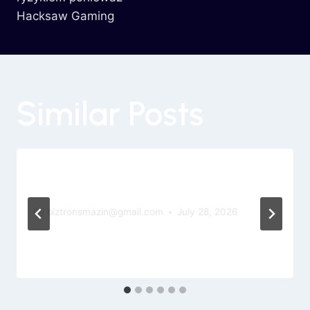
Hacksaw Gaming
Similar Posts
Ports Angels Slot Comment 2026 100
Percent Free Enjoy Trial
By
biztronsmazin@gmail.com
July 28, 2026