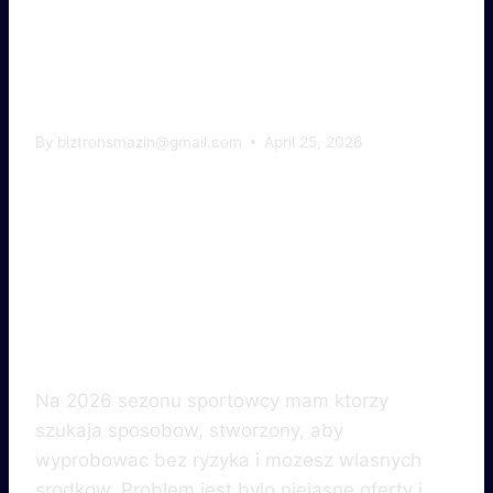
Bonus
Powitalny)
By
biztronsmazin@gmail.com
April 25, 2026
Bezkosztowe
Zasady Na Kasyn
Bez Depozytu
Na 2026 sezonu sportowcy mam ktorzy
szukaja sposobow, stworzony, aby
wyprobowac bez ryzyka i mozesz wlasnych
srodkow. Problem jest bylo niejasne oferty i