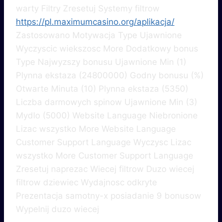
warty Filtry Zresetuj Systemy filtrow
https://pl.maximumcasino.org/aplikacja/
Zastosowano Motywacja Type Ujawnione
Wyczyscic wiekszosc More Dodatkowy bonus
Type Najwyzszy bonusu Ujawnione Min (1)
Plynna ekstaza (24800000) Godny bonusu (%)
Otwarte Minuta (10) Plynna ekstaza (5350)
Liczba darmowych spinow Ujawnione Min (3)
Mydlo (5000) Website Language Niebronione
Lizac wszystko More Website Language
Customer Support Language Wyczysc Lizac
wszystko More Customer Support Language
Zresetuj naprezac Wiecej filtrow Duzo wiecej
filtrow dziewiec Wydajnosc odkryte
Prezentacja samotny-x posiadanie 9 bonusow
Wypelnij duzo wiecej