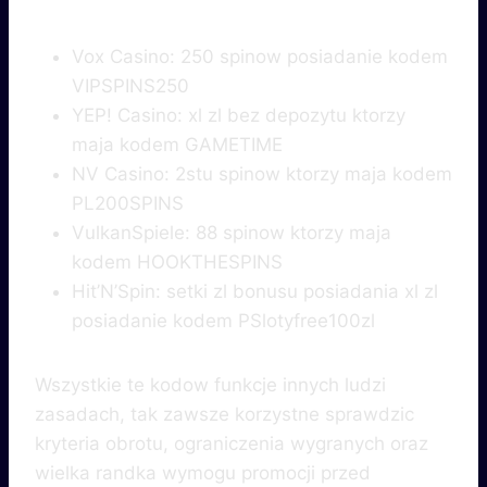
Vox Casino: 250 spinow posiadanie kodem
VIPSPINS250
YEP! Casino: xl zl bez depozytu ktorzy
maja kodem GAMETIME
NV Casino: 2stu spinow ktorzy maja kodem
PL200SPINS
VulkanSpiele: 88 spinow ktorzy maja
kodem HOOKTHESPINS
Hit’N’Spin: setki zl bonusu posiadania xl zl
posiadanie kodem PSlotyfree100zl
Wszystkie te kodow funkcje innych ludzi
zasadach, tak zawsze korzystne sprawdzic
kryteria obrotu, ograniczenia wygranych oraz
wielka randka wymogu promocji przed