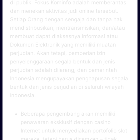
di publik. Fokus Kominfo adalah memberantas
dan menekan aktivitas judi online tersebut.
Setiap Orang dengan sengaja dan tanpa hak
mendistribusikan, mentransmisikan, dan/atau
membuat dapat diaksesnya Informasi atau
Dokumen Elektronik yang memiliki muatan
perjudian. Akan tetapi, pemberian izin
penyelenggaraan segala bentuk dan jenis
perjudian adalah dilarang, dan pemerintah
Indonesia mengupayakan penghapusan segala
bentuk dan jenis perjudian di seluruh wilayah
Indonesia.
Beberapa pengembang akan memiliki
penawaran eksklusif dengan casino
Internet untuk menyediakan portofolio slot
mereka, tetapi harus dicamkan – tidak