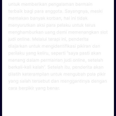
untuk memberikan pengalaman bermain
terbaik bagi para anggota. Sayangnya, meski
memakan banyak korban, hal ini tidak
menyurutkan aksi para pelaku untuk terus
menghamburkan uang demi memenangkan slot
judi online. Melalui terapi ini, penderita
diajarkan untuk mengidentifikasi pikiran dan
perilaku yang keliru, seperti “saya pasti akan
menang dalam permainan judi online, setelah
berkali-kali kalah”. Setelah itu, penderita akan
dilatih keterampilan untuk mengubah pola pikir
yang salah tersebut dan menggantinya dengan
cara berpikir yang benar.
Melbet Promo Code
Bangladesh 2025 130%