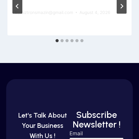
Supernova Bonuses!
By
biztronsmazin@gmail.com
August 4, 2026
Subscribe
Let's Talk About
Newsletter !
Your Business
Email
With Us !