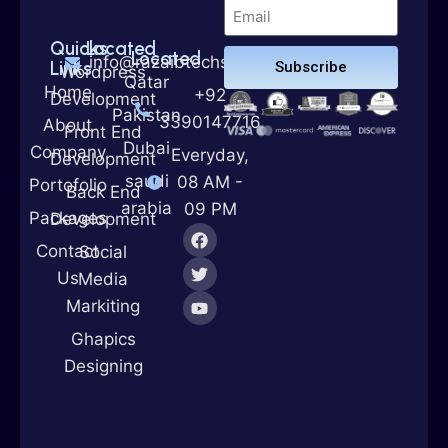
Quicks
Located
Located
info@razaibtechsolutions.com
Links
Subscribe
Wordpress
Qatar
Home
+92
Development
Pakistan
3390147716
About
Front End
Dubai
Company
Everyday,
Development
saudi
08 AM -
Portofolio
Back End
arabia
09 PM
Packages
Development
Contact
Social
Us
Media
Markiting
Ghapics
Designing