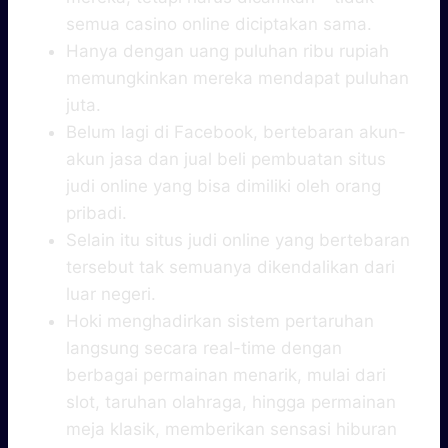
semua casino online diciptakan sama.
Hanya dengan uang puluhan ribu rupiah
memungkinkan mereka mendapat puluhan
juta.
Belum lagi di Facebook, bertebaran akun-
akun jasa dan jual beli pembuatan situs
judi online yang bisa dimiliki oleh orang
pribadi.
Selain itu situs judi online yang bertebaran
tersebut tak semuanya dikendalikan dari
luar negeri.
Hoki menghadirkan sistem pertaruhan
langsung secara real-time dengan
berbagai permainan menarik, mulai dari
slot, taruhan olahraga, hingga permainan
meja klasik, memberikan sensasi hiburan