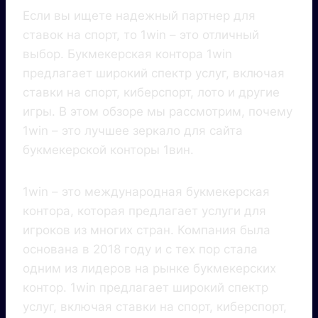
Если вы ищете надежный партнер для
ставок на спорт, то 1win – это отличный
выбор. Букмекерская контора 1win
предлагает широкий спектр услуг, включая
ставки на спорт, киберспорт, лото и другие
игры. В этом обзоре мы рассмотрим, почему
1win – это лучшее зеркало для сайта
букмекерской конторы 1вин.
1win – это международная букмекерская
контора, которая предлагает услуги для
игроков из многих стран. Компания была
основана в 2018 году и с тех пор стала
одним из лидеров на рынке букмекерских
контор. 1win предлагает широкий спектр
услуг, включая ставки на спорт, киберспорт,