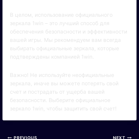
В целом, использование официального
зеркала 1win – это лучший способ для
обеспечения безопасности и эффективности
вашей игры. Мы рекомендуем вам всегда
выбирать официальные зеркала, которые
подтверждены компанией 1win.
Важно! Не используйте неофициальные
зеркала, иначе вы можете потерять свой
счет и пострадать от ущерба вашей
безопасности. Выберите официальное
зеркало 1win, чтобы защитить свой счет!
PREVIOUS
NEXT