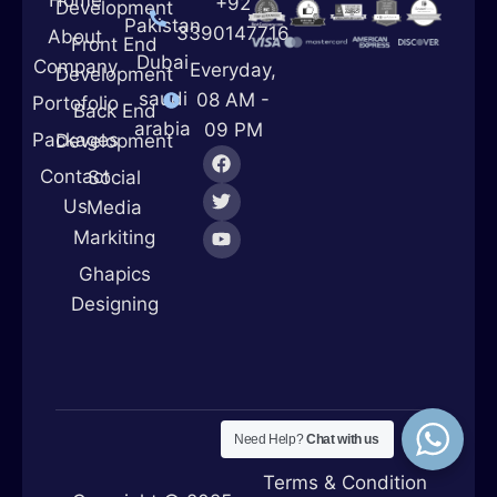
+92
Development
Pakistan
3390147716
About
Front End
Dubai
Company
Everyday,
Development
saudi
08 AM -
Portofolio
Back End
arabia
09 PM
Packages
Development
Contact
Social
Us
Media
Markiting
Ghapics
Designing
Need Help?
Chat with us
Terms & Condition