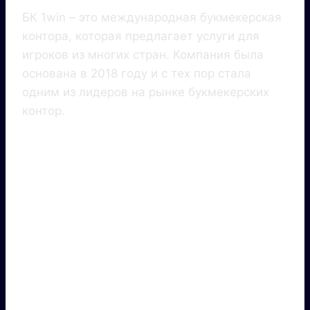
БК 1win – это международная букмекерская
контора, которая предлагает услуги для
игроков из многих стран. Компания была
основана в 2018 году и с тех пор стала
одним из лидеров на рынке букмекерских
контор.
Преимущества
Использования
Зеркала 1win
Преимущества