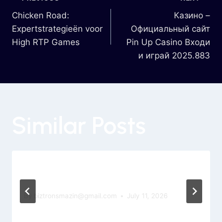
Chicken Road:
Казино –
Expertstrategieën voor
Официальный сайт
High RTP Games
Pin Up Casino Входи
и играй 2025.883
Similar Posts
$ten Dollars Minimal Put Gambling
Establishment Updated July 2026
By
biztronsmazin@gmail.com
July 11, 2026