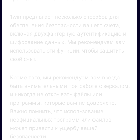
1win предлагает несколько способов для
обеспечения безопасности вашего счета,
включая двухфакторную аутентификацию и
шифрование данных. Мы рекомендуем вам
использовать эти функции, чтобы защитить
свой счет.
Кроме того, мы рекомендуем вам всегда
быть внимательными при работе с зеркалом,
и никогда не открывать файлы или
программы, которые вам не доверяете.
Важно помнить, что использование
неофициальных программ или файлов
может привести к ущербу вашей
безопасности.