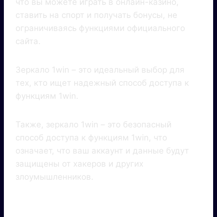
что вы можете играть в онлайн-казино,
ставить на спорт и получать бонусы, не
ограничиваясь функциями официального
сайта.
Зеркало 1win – это идеальный выбор для
тех, кто ищет надежный способ доступа к
функциям 1win.
Также, зеркало 1win – это безопасный
способ доступа к функциям 1win, что
означает, что ваш аккаунт и данные будут
защищены от хакеров и других
злоумышленников.