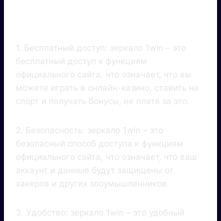
Использования Зеркала
1win:
1. Бесплатный доступ: зеркало 1win – это
бесплатный доступ к функциям
официального сайта, что означает, что вы
можете играть в онлайн-казино, ставить на
спорт и получать бонусы, не платя за это.
2. Безопасность: зеркало 1win – это
безопасный способ доступа к функциям
официального сайта, что означает, что ваш
аккаунт и данные будут защищены от
хакеров и других злоумышленников.
3. Удобство: зеркало 1win – это удобный