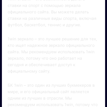
ставки на спорт с помощью зеркала
официального сайта. Вы можете делать
ставки на различные виды спорта, включая
футбол, баскетбол, теннис и другие.
1win зеркало – это лучшее решение для тех,
кто ищет надежное зеркало официального
сайта. Мы рекомендуем использовать 1win
зеркало, потому что оно работает на
сегодня и обеспечивает доступ к
официальному сайту.
БК 1win – это один из лучших букмекеров в
мире, и его официальный сайт является
одним из лучших в отрасли. Мы
рекомендуем использовать 1win, потому что