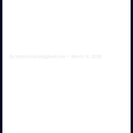
Рабочее На
Сегодня.774
(2)
By
biztronsmazin@gmail.com
March 14, 2026
1win —
Зеркало
Официально
Го Сайта