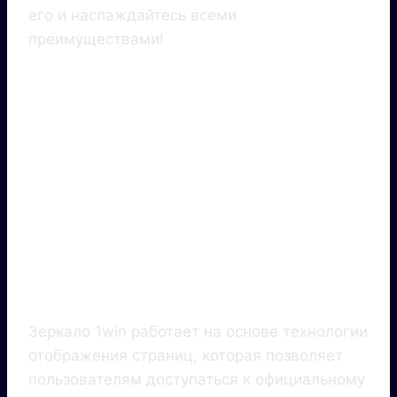
его и наслаждайтесь всеми
преимуществами!
Как Работает
Зеркало 1win И
Почему Оно
Безопасно
Зеркало 1win работает на основе технологии
отображения страниц, которая позволяет
пользователям доступаться к официальному