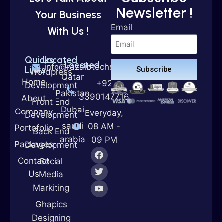
Newsletter !
Your Business
Email
With Us !
Quicks
Located
Located
info@razaibtechsolutions.com
Links
Subscribe
Wordpress
Qatar
Home
+92
Development
Pakistan
3390147716
About
Front End
Dubai
Company
Everyday,
Development
saudi
08 AM -
Portofolio
Back End
arabia
09 PM
Packages
Development
Contact
Social
Us
Media
Markiting
Ghapics
Designing