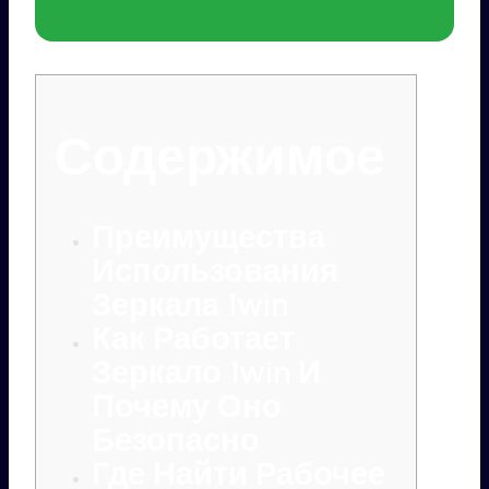
Содержимое
Преимущества
Использования
Зеркала 1win
Как Работает
Зеркало 1win И
Почему Оно
Безопасно
Где Найти Рабочее