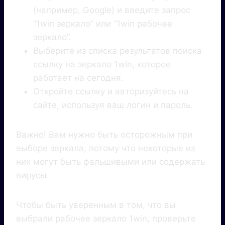
(например, Google) и введите запрос
“1win зеркало” или “1win рабочее
зеркало”.
Выберите из списка результатов поиска
ссылку на зеркало 1win, которое
работает на сегодня.
Откройте ссылку и авторизуйтесь на
сайте, используя ваш логин и пароль.
Важно! Вам нужно быть осторожным при
выборе зеркала, потому что некоторые из
них могут быть фальшивыми или содержать
вирусы.
Чтобы быть уверенным в том, что вы
выбрали рабочее зеркало 1win, проверьте