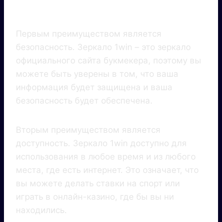
Зеркала 1win
Первым преимуществом является
безопасность. Зеркало 1win – это зеркало
официального сайта букмекера, поэтому вы
можете быть уверены в том, что ваша
информация будет защищена и ваша
безопасность будет обеспечена.
Вторым преимуществом является
доступность. Зеркало 1win доступно для
использования в любое время и из любого
места, где есть интернет. Это означает, что
вы можете делать ставки на спорт или
играть в онлайн-казино, где бы вы ни
находились.