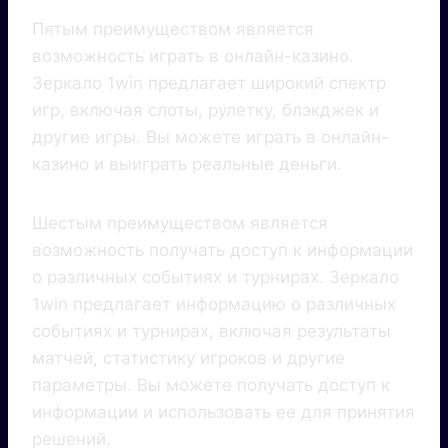
Пятым преимуществом является
возможность играть в онлайн-казино.
Зеркало 1win предлагает широкий спектр
игр, включая слоты, рулетку, блэкджек и
другие игры. Вы можете играть в онлайн-
казино и выиграть реальные деньги.
Шестым преимуществом является
возможность получать доступ к информации
о различных событиях и турнирах. Зеркало
1win предлагает информацию о различных
событиях и турнирах, включая результаты
матчей, статистику игроков и другие
параметры. Вы можете получать доступ к
информации и использовать ее для принятия
решений.